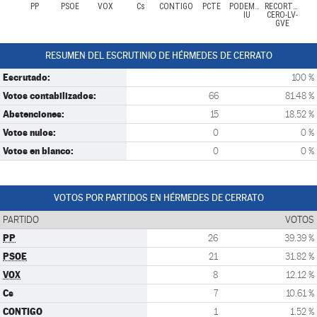
PP
PSOE
VOX
Cs
CONTIGO
PCTE
PODEMOS-
RECORTES
IU
CERO-LV-
GVE
RESUMEN DEL ESCRUTINIO DE HÉRMEDES DE CERRATO
Escrutado:
100 %
Votos contabilizados:
66
81.48 %
Abstenciones:
15
18.52 %
Votos nulos:
0
0 %
Votos en blanco:
0
0 %
VOTOS POR PARTIDOS EN HÉRMEDES DE CERRATO
PARTIDO
VOTOS
PP
26
39.39 %
PSOE
21
31.82 %
VOX
8
12.12 %
Cs
7
10.61 %
CONTIGO
1
1.52 %