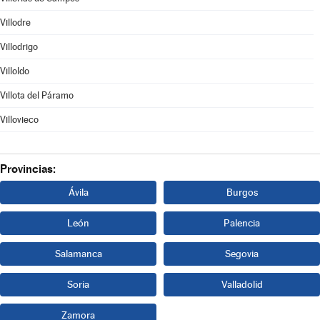
Villodre
Villodrigo
Villoldo
Villota del Páramo
Villovieco
Provincias:
Ávila
Burgos
León
Palencia
Salamanca
Segovia
Soria
Valladolid
Zamora