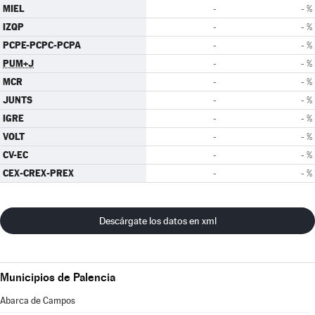
MIEL
-
- %
IZQP
-
- %
PCPE-PCPC-PCPA
-
- %
PUM+J
-
- %
MCR
-
- %
JUNTS
-
- %
IGRE
-
- %
VOLT
-
- %
CV-EC
-
- %
CEX-CREX-PREX
-
- %
Descárgate los datos en xml
Municipios de Palencia
Abarca de Campos