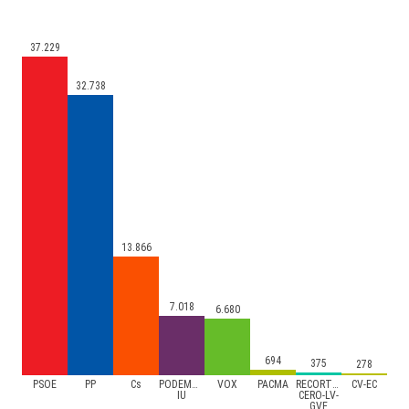
37.229
32.738
13.866
7.018
6.680
694
375
278
PSOE
PP
Cs
PODEMOS-
VOX
PACMA
RECORTES
CV-EC
IU
CERO-LV-
GVE