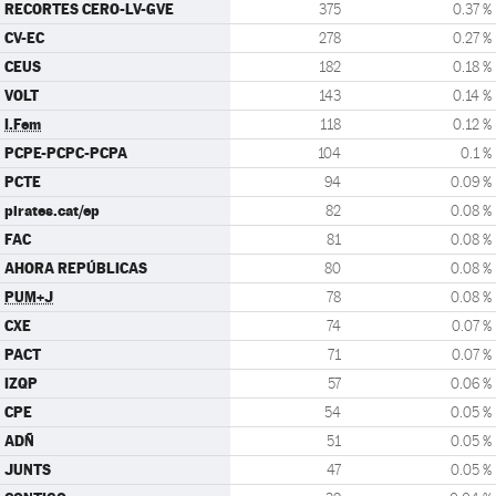
RECORTES CERO-LV-GVE
375
0.37 %
CV-EC
278
0.27 %
CEUS
182
0.18 %
VOLT
143
0.14 %
I.Fem
118
0.12 %
PCPE-PCPC-PCPA
104
0.1 %
PCTE
94
0.09 %
pirates.cat/ep
82
0.08 %
FAC
81
0.08 %
AHORA REPÚBLICAS
80
0.08 %
PUM+J
78
0.08 %
CXE
74
0.07 %
PACT
71
0.07 %
IZQP
57
0.06 %
CPE
54
0.05 %
ADÑ
51
0.05 %
JUNTS
47
0.05 %