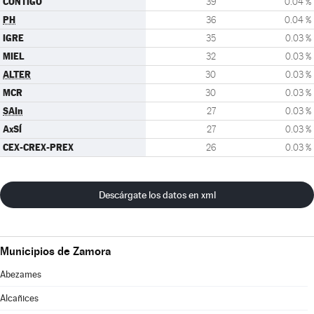
CONTIGO
39
0.04 %
PH
36
0.04 %
IGRE
35
0.03 %
MIEL
32
0.03 %
ALTER
30
0.03 %
MCR
30
0.03 %
SAIn
27
0.03 %
AxSÍ
27
0.03 %
CEX-CREX-PREX
26
0.03 %
Descárgate los datos en xml
Municipios de Zamora
Abezames
Alcañices