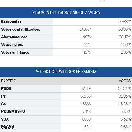
RESUMEN DEL ESCRUTINIO DE ZAMORA
Escrutado:
99.66 %
Votos contabilizados:
103867
69.83 %
Abstenciones:
44879
30.17 %
Votos nulos:
1417
1.36 %
Votos en blanco:
1975
1.93 %
VOTOS POR PARTIDOS EN ZAMORA
PARTIDO
VOTOS
PSOE
37229
36.34 %
PP
32738
31.95 %
Cs
13866
13.53 %
PODEMOS-IU
7018
6.85 %
VOX
6680
6.52 %
PACMA
694
0.68 %