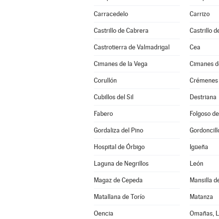
Carracedelo
Carrizo
Castrillo de Cabrera
Castrillo d
Castrotierra de Valmadrigal
Cea
Cimanes de la Vega
Cimanes de
Corullón
Crémenes
Cubillos del Sil
Destriana
Fabero
Folgoso de
Gordaliza del Pino
Gordoncill
Hospital de Órbigo
Igüeña
Laguna de Negrillos
León
Magaz de Cepeda
Mansilla d
Matallana de Torío
Matanza
Oencia
Omañas, L