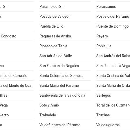
l Sil
Páramo del Sil
Peranzanes
a
Posada de Valdeón
Pozuelo del Páramo
Puebla de Lillo
Puente de Domingo 
y Congosto
Regueras de Arriba
Reyero
Rioseco de Tapia
Robla, La
San Adrián del Valle
San Andrés del Rab
ano
San Esteban de Nogales
San Justo de la Veg
omba de Curueño
Santa Colomba de Somoza
Santa Cristina de Va
a del Monte de Cea
Santa María del Páramo
Santa María de Ordá
illas
Santovenia de la Valdoncina
Sariegos
 Vega
Soto y Amío
Toral de los Guzman
Bierzo
Trabadelo
Truchas
no
Valdefuentes del Páramo
Valdelugueros