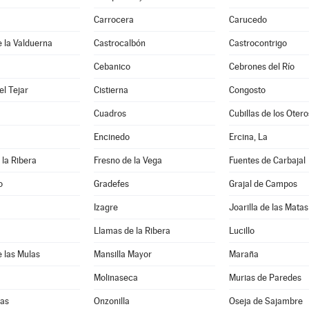
Carrocera
Carucedo
e la Valduerna
Castrocalbón
Castrocontrigo
Cebanico
Cebrones del Río
l Tejar
Cistierna
Congosto
Cuadros
Cubillas de los Otero
Encinedo
Ercina, La
 la Ribera
Fresno de la Vega
Fuentes de Carbajal
o
Gradefes
Grajal de Campos
Izagre
Joarilla de las Matas
Llamas de la Ribera
Lucillo
e las Mulas
Mansilla Mayor
Maraña
Molinaseca
Murias de Paredes
as
Onzonilla
Oseja de Sajambre