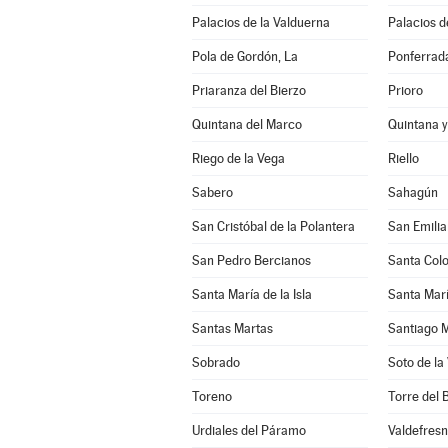
Palacios de la Valduerna
Palacios de
Pola de Gordón, La
Ponferrad
Priaranza del Bierzo
Prioro
Quintana del Marco
Quintana 
Riego de la Vega
Riello
Sabero
Sahagún
San Cristóbal de la Polantera
San Emili
San Pedro Bercianos
Santa Col
Santa María de la Isla
Santa Marí
Santas Martas
Santiago M
Sobrado
Soto de la
Toreno
Torre del 
Urdiales del Páramo
Valdefres