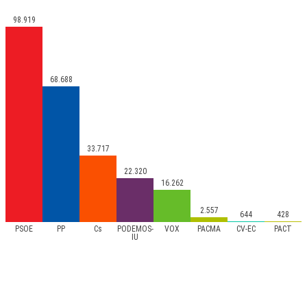
98.919
68.688
33.717
22.320
16.262
2.557
644
428
PSOE
PP
Cs
PODEMOS-
VOX
PACMA
CV-EC
PACT
IU