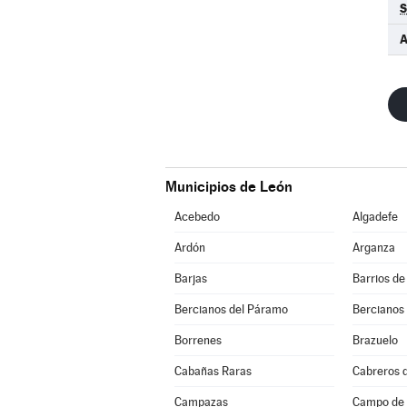
S
A
Municipios de León
Acebedo
Algadefe
Ardón
Arganza
Barjas
Barrios de
Bercianos del Páramo
Bercianos
Borrenes
Brazuelo
Cabañas Raras
Cabreros d
Campazas
Campo de V