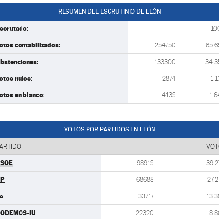
RESUMEN DEL ESCRUTINIO DE LEÓN
scrutado:
10
otos contabilizados:
254750
65.6
bstenciones:
133300
34.3
otos nulos:
2874
1.1
otos en blanco:
4139
1.6
VOTOS POR PARTIDOS EN LEÓN
ARTIDO
VOT
PSOE
98919
39.2
PP
68688
27.2
s
33717
13.3
PODEMOS-IU
22320
8.8