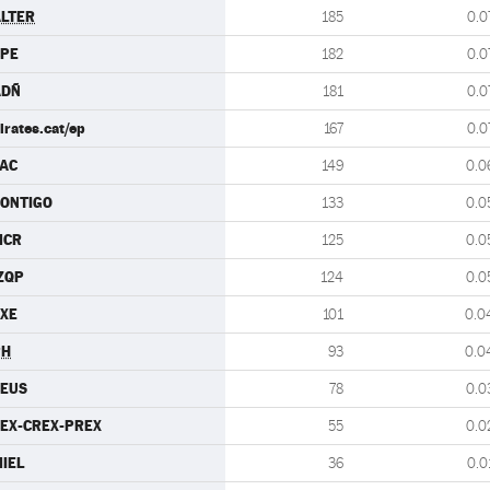
LTER
185
0.0
CPE
182
0.0
ADÑ
181
0.0
irates.cat/ep
167
0.0
AC
149
0.0
ONTIGO
133
0.0
MCR
125
0.0
ZQP
124
0.0
XE
101
0.0
PH
93
0.0
CEUS
78
0.0
EX-CREX-PREX
55
0.0
IEL
36
0.0