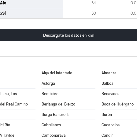
AIn
34
0.0
xSÍ
30
0.0
Descárgate los datos en xml
Alija del Infantado
Almanza
Astorga
Balboa
 Luna, Los
Bembibre
Benavides
 del Real Camino
Berlanga del Bierzo
Boca de Huérgano
Burgo Ranero, El
Burón
el Río
Cabrillanes
Cacabelos
illavidel
Camponaraya
Candín