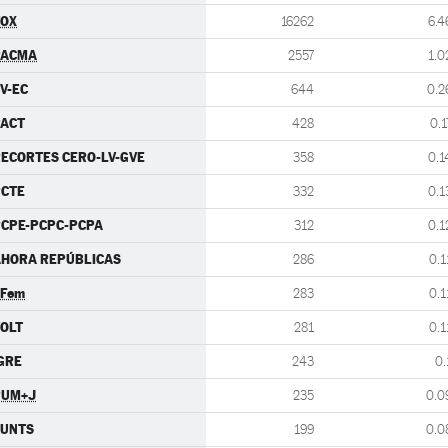
VOX
16262
6.4
PACMA
2557
1.0
V-EC
644
0.2
PACT
428
0.1
ECORTES CERO-LV-GVE
358
0.1
PCTE
332
0.1
CPE-PCPC-PCPA
312
0.1
AHORA REPÚBLICAS
286
0.1
.Fem
283
0.1
OLT
281
0.1
GRE
243
0.
PUM+J
235
0.0
JUNTS
199
0.0