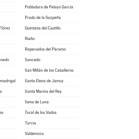
Pobladura de Pelayo García
Prado de la Guzpeña
Flórez
Quintana del Castillo
Riaño
Roperuelos del Páramo
anedo
Sancedo
a
San Millán de los Caballeros
lmadrigal
Santa Elena de Jamuz
s
Santa Marina del Rey
Sena de Luna
es
Toral de los Vados
Turcia
Valdemora