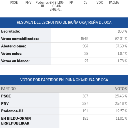
PSOE
PNV
Podemos-
EH BILDU-
PP
Cs
VOX
PACMA
IU
ORAIN
ERREPUBLIKAK
RESUMEN DEL ESCRUTINIO DE IRUÑA OKA/IRUÑA DE OCA
Escrutado:
100 %
Votos contabilizados:
1549
62.31 %
Abstenciones:
937
37.69 %
Votos nulos:
29
1.87 %
Votos en blanco:
27
1.78 %
VOTOS POR PARTIDOS EN IRUÑA OKA/IRUÑA DE OCA
PARTIDO
VOTOS
PSOE
387
25.46 %
PNV
387
25.46 %
Podemos-IU
191
12.57 %
EH BILDU-ORAIN
181
11.91 %
ERREPUBLIKAK