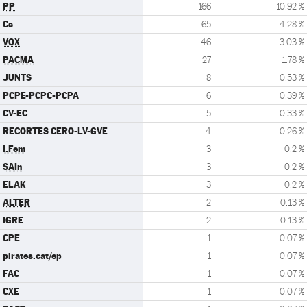
PP
166
10.92 %
Cs
65
4.28 %
VOX
46
3.03 %
PACMA
27
1.78 %
JUNTS
8
0.53 %
PCPE-PCPC-PCPA
6
0.39 %
CV-EC
5
0.33 %
RECORTES CERO-LV-GVE
4
0.26 %
I.Fem
3
0.2 %
SAIn
3
0.2 %
ELAK
3
0.2 %
ALTER
2
0.13 %
IGRE
2
0.13 %
CPE
1
0.07 %
pirates.cat/ep
1
0.07 %
FAC
1
0.07 %
CXE
1
0.07 %