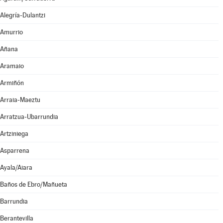
Alegría-Dulantzi
Amurrio
Añana
Aramaio
Armiñón
Arraia-Maeztu
Arratzua-Ubarrundia
Artziniega
Asparrena
Ayala/Aiara
Baños de Ebro/Mañueta
Barrundia
Berantevilla