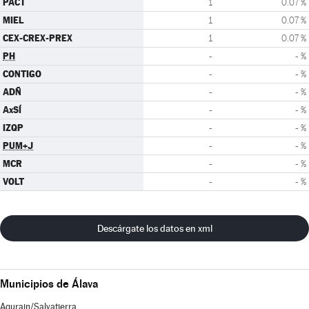
PACT
1
0.07 %
MIEL
1
0.07 %
CEX-CREX-PREX
1
0.07 %
PH
-
- %
CONTIGO
-
- %
ADÑ
-
- %
AxSÍ
-
- %
IZQP
-
- %
PUM+J
-
- %
MCR
-
- %
VOLT
-
- %
Descárgate los datos en xml
Municipios de Álava
Agurain/Salvatierra