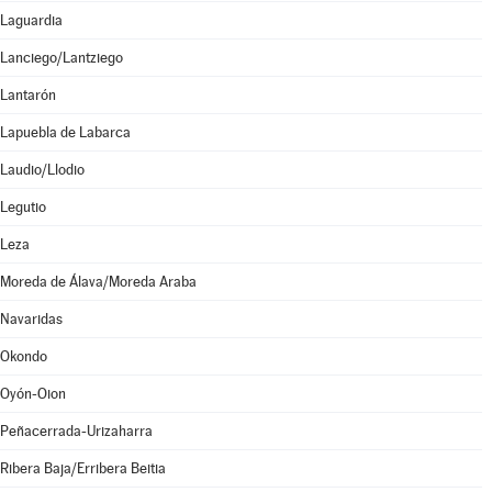
Laguardia
Lanciego/Lantziego
Lantarón
Lapuebla de Labarca
Laudio/Llodio
Legutio
Leza
Moreda de Álava/Moreda Araba
Navaridas
Okondo
Oyón-Oion
Peñacerrada-Urizaharra
Ribera Baja/Erribera Beitia