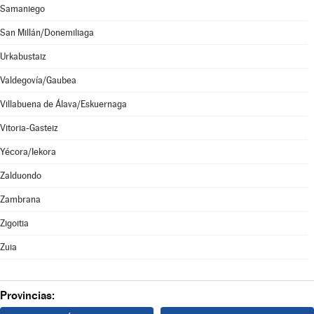
Samaniego
San Millán/Donemiliaga
Urkabustaiz
Valdegovía/Gaubea
Villabuena de Álava/Eskuernaga
Vitoria-Gasteiz
Yécora/Iekora
Zalduondo
Zambrana
Zigoitia
Zuia
Provincias: