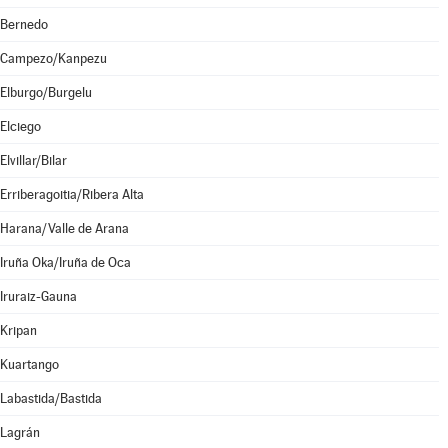
Bernedo
Campezo/Kanpezu
Elburgo/Burgelu
Elciego
Elvillar/Bilar
Erriberagoitia/Ribera Alta
Harana/Valle de Arana
Iruña Oka/Iruña de Oca
Iruraiz-Gauna
Kripan
Kuartango
Labastida/Bastida
Lagrán