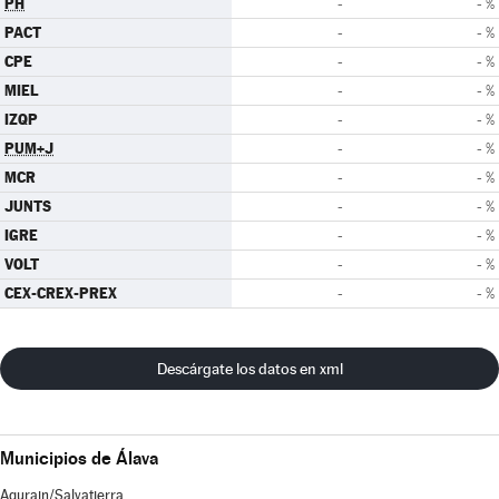
PH
-
- %
PACT
-
- %
CPE
-
- %
MIEL
-
- %
IZQP
-
- %
PUM+J
-
- %
MCR
-
- %
JUNTS
-
- %
IGRE
-
- %
VOLT
-
- %
CEX-CREX-PREX
-
- %
Descárgate los datos en xml
Municipios de Álava
Agurain/Salvatierra