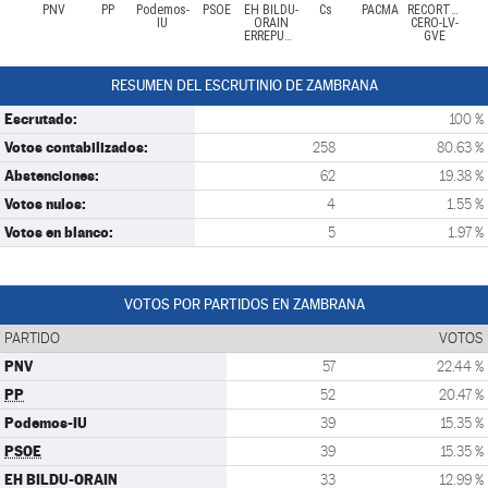
PNV
PP
Podemos-
PSOE
EH BILDU-
Cs
PACMA
RECORTES
IU
ORAIN
CERO-LV-
ERREPUBLIKAK
GVE
RESUMEN DEL ESCRUTINIO DE ZAMBRANA
Escrutado:
100 %
Votos contabilizados:
258
80.63 %
Abstenciones:
62
19.38 %
Votos nulos:
4
1.55 %
Votos en blanco:
5
1.97 %
VOTOS POR PARTIDOS EN ZAMBRANA
PARTIDO
VOTOS
PNV
57
22.44 %
PP
52
20.47 %
Podemos-IU
39
15.35 %
PSOE
39
15.35 %
EH BILDU-ORAIN
33
12.99 %