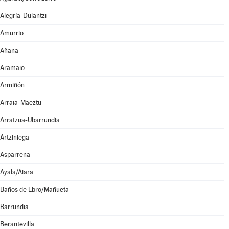
Alegría-Dulantzi
Amurrio
Añana
Aramaio
Armiñón
Arraia-Maeztu
Arratzua-Ubarrundia
Artziniega
Asparrena
Ayala/Aiara
Baños de Ebro/Mañueta
Barrundia
Berantevilla