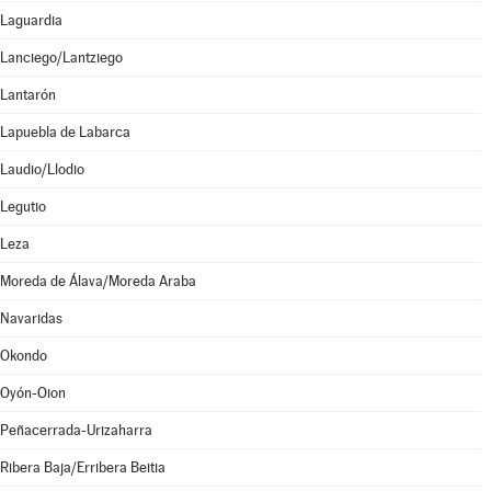
Laguardia
Lanciego/Lantziego
Lantarón
Lapuebla de Labarca
Laudio/Llodio
Legutio
Leza
Moreda de Álava/Moreda Araba
Navaridas
Okondo
Oyón-Oion
Peñacerrada-Urizaharra
Ribera Baja/Erribera Beitia