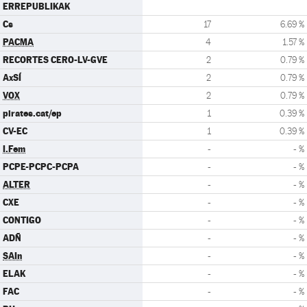
ERREPUBLIKAK
Cs
17
6.69 %
PACMA
4
1.57 %
RECORTES CERO-LV-GVE
2
0.79 %
AxSÍ
2
0.79 %
VOX
2
0.79 %
pirates.cat/ep
1
0.39 %
CV-EC
1
0.39 %
I.Fem
-
- %
PCPE-PCPC-PCPA
-
- %
ALTER
-
- %
CXE
-
- %
CONTIGO
-
- %
ADÑ
-
- %
SAIn
-
- %
ELAK
-
- %
FAC
-
- %