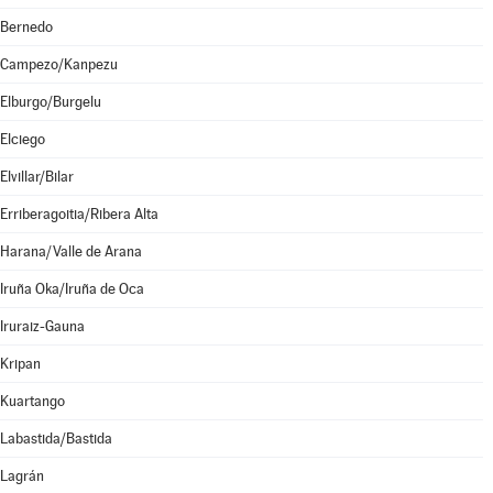
Bernedo
Campezo/Kanpezu
Elburgo/Burgelu
Elciego
Elvillar/Bilar
Erriberagoitia/Ribera Alta
Harana/Valle de Arana
Iruña Oka/Iruña de Oca
Iruraiz-Gauna
Kripan
Kuartango
Labastida/Bastida
Lagrán