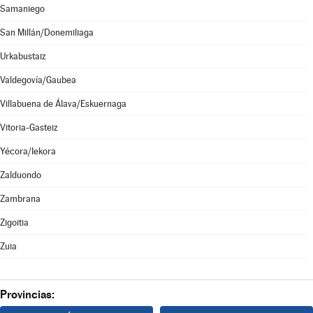
Samaniego
San Millán/Donemiliaga
Urkabustaiz
Valdegovía/Gaubea
Villabuena de Álava/Eskuernaga
Vitoria-Gasteiz
Yécora/Iekora
Zalduondo
Zambrana
Zigoitia
Zuia
Provincias: