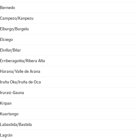
Bernedo
Campezo/Kanpezu
Elburgo/Burgelu
Elciego
Elvillar/Bilar
Erriberagoitia/Ribera Alta
Harana/Valle de Arana
Iruña Oka/Iruña de Oca
Iruraiz-Gauna
Kripan
Kuartango
Labastida/Bastida
Lagrán