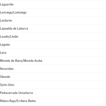
Laguardia
Lanciego/Lantziego
Lantarón
Lapuebla de Labarca
Laudio/Llodio
Legutio
Leza
Moreda de Álava/Moreda Araba
Navaridas
Okondo
Oyón-Oion
Peñacerrada-Urizaharra
Ribera Baja/Erribera Beitia