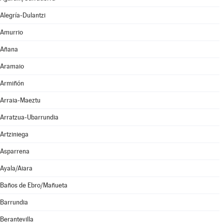
Alegría-Dulantzi
Amurrio
Añana
Aramaio
Armiñón
Arraia-Maeztu
Arratzua-Ubarrundia
Artziniega
Asparrena
Ayala/Aiara
Baños de Ebro/Mañueta
Barrundia
Berantevilla