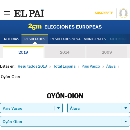
SUSCRÍBETE
Elecciones
NOTICIAS
RESULTADOS
RESULTADOS 2024
MUNICIPALES
AUTONÓMIC
2019
2014
2009
Estás en:
Resultados 2019
»
Total España
»
País Vasco
»
Álava
»
Oyón-Oion
OYÓN-OION