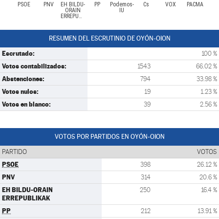
PSOE
PNV
EH BILDU-
PP
Podemos-
Cs
VOX
PACMA
ORAIN
IU
ERREPUBLIKAK
RESUMEN DEL ESCRUTINIO DE OYÓN-OION
Escrutado:
100 %
Votos contabilizados:
1543
66.02 %
Abstenciones:
794
33.98 %
Votos nulos:
19
1.23 %
Votos en blanco:
39
2.56 %
VOTOS POR PARTIDOS EN OYÓN-OION
PARTIDO
VOTOS
PSOE
398
26.12 %
PNV
314
20.6 %
EH BILDU-ORAIN
250
16.4 %
ERREPUBLIKAK
PP
212
13.91 %