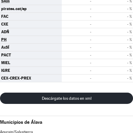
SAIn
-
- %
pirates.cat/ep
-
- %
FAC
-
- %
CXE
-
- %
ADÑ
-
- %
PH
-
- %
AxSÍ
-
- %
PACT
-
- %
MIEL
-
- %
IGRE
-
- %
CEX-CREX-PREX
-
- %
Descárgate los datos en xml
Municipios de Álava
Agurain/Salvatierra