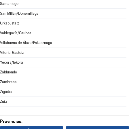
Samaniego
San Millán/Donemiliaga
Urkabustaiz
Valdegovía/Gaubea
Villabuena de Álava/Eskuernaga
Vitoria-Gasteiz
Yécora/Iekora
Zalduondo
Zambrana
Zigoitia
Zuia
Provincias: