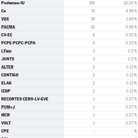
Podemos-IU
156
10.24 %
Cs
76
4.99 %
VOX
38
2.49 %
PACMA
10
0.66 %
CV-EC
8
0.52 %
PCPE-PCPC-PCPA
5
0.33 %
I.Fem
3
0.2 %
JUNTS
3
0.2 %
ALTER
2
0.13 %
CONTIGO
2
0.13 %
ELAK
2
0.13 %
IZQP
2
0.13 %
RECORTES CERO-LV-GVE
1
0.07 %
PUM+J
1
0.07 %
MCR
1
0.07 %
VOLT
1
0.07 %
CPE
-
- %