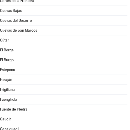
Cortes de la Frontera
Cuevas Bajas
Cuevas del Becerro
Cuevas de San Marcos
Cútar
El Borge
El Burgo
Estepona
Faraján
Frigiliana
Fuengirola
Fuente de Piedra
Gaucín
Genalguacil