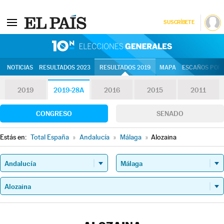
SUSCRÍBETE
10N | Eleccion
NOTICIAS
RESULTADOS 2023
RESULTADOS 2019
MAPA
ESCAÑOS POR 
2019
2019-28A
2016
2015
2011
CONGRESO
SENADO
Estás en:
Total España
»
Andalucía
»
Málaga
»
Alozaina