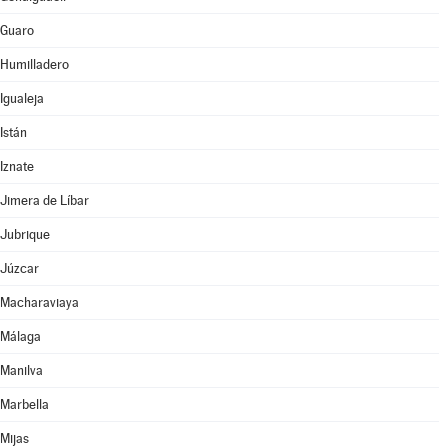
Guaro
Humilladero
Igualeja
Istán
Iznate
Jimera de Líbar
Jubrique
Júzcar
Macharaviaya
Málaga
Manilva
Marbella
Mijas