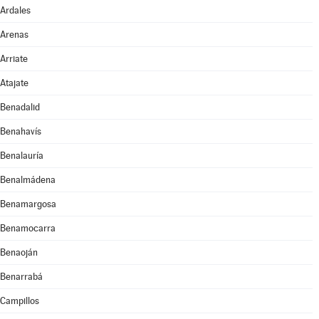
Ardales
Arenas
Arriate
Atajate
Benadalid
Benahavís
Benalauría
Benalmádena
Benamargosa
Benamocarra
Benaoján
Benarrabá
Campillos