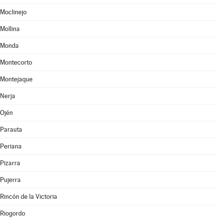
Moclinejo
Mollina
Monda
Montecorto
Montejaque
Nerja
Ojén
Parauta
Periana
Pizarra
Pujerra
Rincón de la Victoria
Riogordo