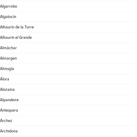
Algarrobo
Algatocín
Alhaurín de la Torre
Alhaurín el Grande
Almáchar
Almargen
Almogía
Álora
Alozaina
Alpandeire
Antequera
Árchez
Archidona