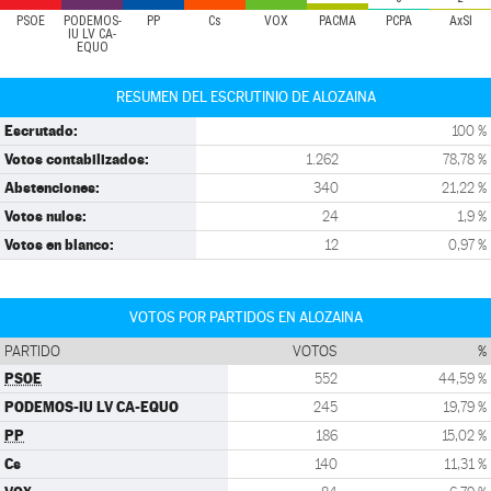
PSOE
PODEMOS-
PP
Cs
VOX
PACMA
PCPA
AxSI
IU LV CA-
EQUO
RESUMEN DEL ESCRUTINIO DE ALOZAINA
Escrutado:
100 %
Votos contabilizados:
1.262
78,78 %
Abstenciones:
340
21,22 %
Votos nulos:
24
1,9 %
Votos en blanco:
12
0,97 %
VOTOS POR PARTIDOS EN ALOZAINA
PARTIDO
VOTOS
%
PSOE
552
44,59 %
PODEMOS-IU LV CA-EQUO
245
19,79 %
PP
186
15,02 %
Cs
140
11,31 %