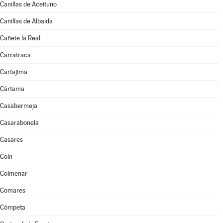
Canillas de Aceituno
Canillas de Albaida
Cañete la Real
Carratraca
Cartajima
Cártama
Casabermeja
Casarabonela
Casares
Coín
Colmenar
Comares
Cómpeta