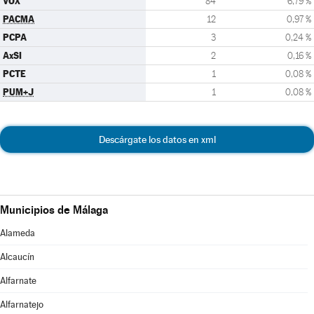
VOX
84
6,79 %
PACMA
12
0,97 %
PCPA
3
0,24 %
AxSI
2
0,16 %
PCTE
1
0,08 %
PUM+J
1
0,08 %
Descárgate los datos en xml
Municipios de Málaga
Alameda
Alcaucín
Alfarnate
Alfarnatejo