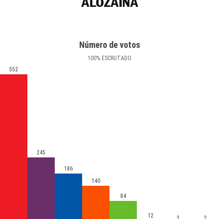
ALOZAINA
Número de votos
100
%
ESCRUTADO
552
245
186
140
84
12
3
2