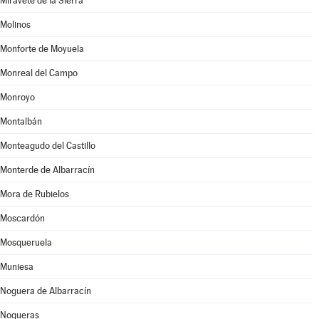
Miravete de la Sierra
Molinos
Monforte de Moyuela
Monreal del Campo
Monroyo
Montalbán
Monteagudo del Castillo
Monterde de Albarracín
Mora de Rubielos
Moscardón
Mosqueruela
Muniesa
Noguera de Albarracín
Nogueras