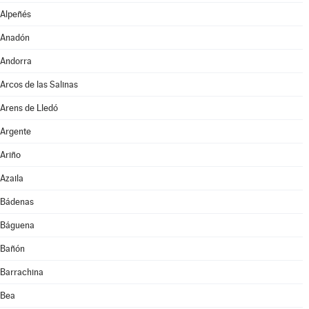
Alpeñés
Anadón
Andorra
Arcos de las Salinas
Arens de Lledó
Argente
Ariño
Azaila
Bádenas
Báguena
Bañón
Barrachina
Bea