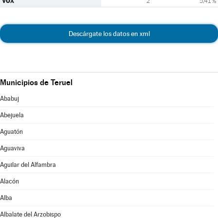
VOX
2
5,41 %
Descárgate los datos en xml
Municipios de Teruel
Ababuj
Abejuela
Aguatón
Aguaviva
Aguilar del Alfambra
Alacón
Alba
Albalate del Arzobispo