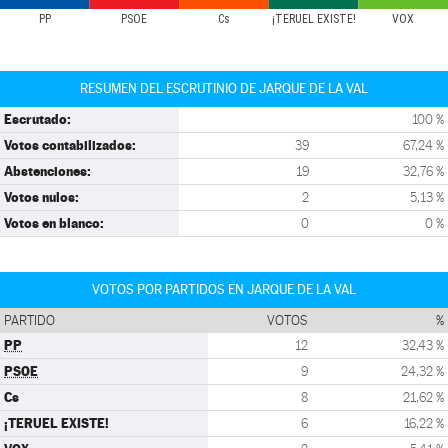
PP
PSOE
Cs
¡TERUEL EXISTE!
VOX
RESUMEN DEL ESCRUTINIO DE JARQUE DE LA VAL
Escrutado:
100 %
Votos contabilizados:
39
67,24 %
Abstenciones:
19
32,76 %
Votos nulos:
2
5,13 %
Votos en blanco:
0
0 %
VOTOS POR PARTIDOS EN JARQUE DE LA VAL
PARTIDO
VOTOS
%
PP
12
32,43 %
PSOE
9
24,32 %
Cs
8
21,62 %
¡TERUEL EXISTE!
6
16,22 %