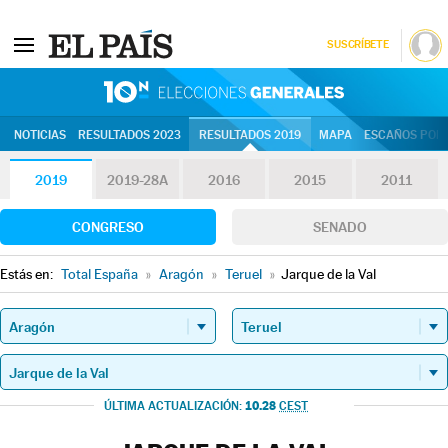
SUSCRÍBETE
10N | Eleccion
NOTICIAS
RESULTADOS 2023
RESULTADOS 2019
MAPA
ESCAÑOS POR 
2019
2019-28A
2016
2015
2011
CONGRESO
SENADO
Estás en:
Total España
»
Aragón
»
Teruel
»
Jarque de la Val
10.28
ÚLTIMA ACTUALIZACIÓN:
CEST