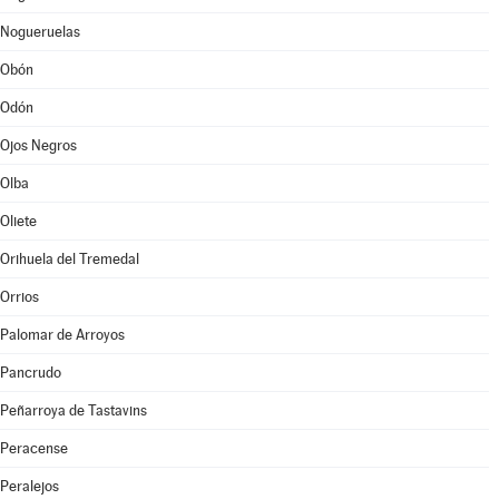
Nogueruelas
Obón
Odón
Ojos Negros
Olba
Oliete
Orihuela del Tremedal
Orrios
Palomar de Arroyos
Pancrudo
Peñarroya de Tastavins
Peracense
Peralejos