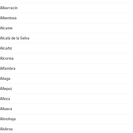
Albarracín
Albentosa
Alcaine
Alcalá de la Selva
Alcañiz
Alcorisa
Alfambra
Aliaga
Allepuz
Alloza
Allueva
Almohaja
Alobras