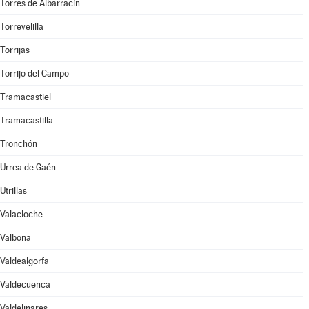
Torres de Albarracín
Torrevelilla
Torrijas
Torrijo del Campo
Tramacastiel
Tramacastilla
Tronchón
Urrea de Gaén
Utrillas
Valacloche
Valbona
Valdealgorfa
Valdecuenca
Valdelinares