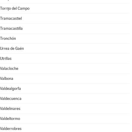
Torrijo del Campo
Tramacastiel
Tramacastilla
Tronchón
Urrea de Gaén
Utrillas
Valacloche
Valbona
Valdealgorfa
Valdecuenca
Valdelinares
Valdeltormo
Valderrobres