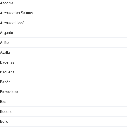
Andorra
Arcos de las Salinas
Arens de Lledó
Argente
Ariño
Azaila
Bádenas
Báguena
Bañón
Barrachina
Bea
Beceite
Bello