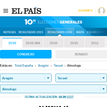
SUSCRÍBETE
10N | Eleccion
NOTICIAS
RESULTADOS 2023
RESULTADOS 2019
MAPA
ESCAÑOS POR 
2019
2019-28A
2016
2015
2011
CONGRESO
SENADO
Estás en:
Total España
»
Aragón
»
Teruel
»
Almohaja
10.28
ÚLTIMA ACTUALIZACIÓN:
CEST