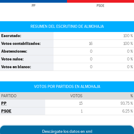
PP
PSOE
RESUMEN DEL ESCRUTINIO DE ALMOHAJA
Escrutado:
100 %
Votos contabilizados:
16
100 %
Abstenciones:
0
0 %
Votos nulos:
0
0 %
Votos en blanco:
0
0 %
VOTOS POR PARTIDOS EN ALMOHAJA
PARTIDO
VOTOS
%
PP
15
93,75 %
PSOE
1
6,25 %
Descárgate los datos en xml