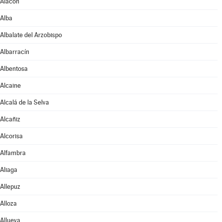
Alacón
Alba
Albalate del Arzobispo
Albarracín
Albentosa
Alcaine
Alcalá de la Selva
Alcañiz
Alcorisa
Alfambra
Aliaga
Allepuz
Alloza
Allueva