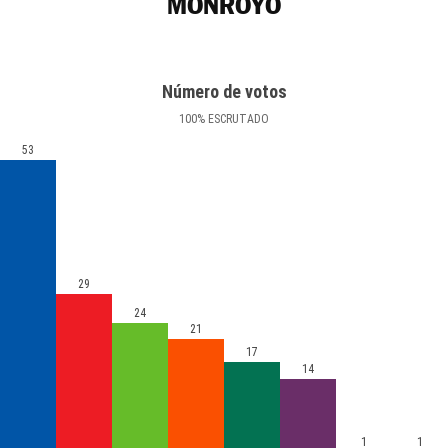
MONROYO
Número de votos
100
%
ESCRUTADO
53
29
24
21
17
14
1
1