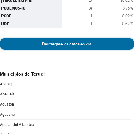
¡TERUEL EXISTE!
17
10,62 %
PODEMOS-IU
14
8,75 %
PCOE
1
0,62 %
UDT
1
0,62 %
Descárgate los datos en xml
Municipios de Teruel
Ababuj
Abejuela
Aguatón
Aguaviva
Aguilar del Alfambra