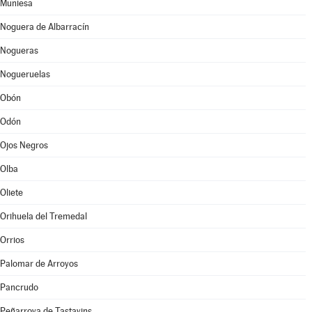
Muniesa
Noguera de Albarracín
Nogueras
Nogueruelas
Obón
Odón
Ojos Negros
Olba
Oliete
Orihuela del Tremedal
Orrios
Palomar de Arroyos
Pancrudo
Peñarroya de Tastavins