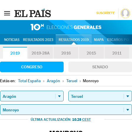
SUSCRÍBETE
10N | Eleccion
NOTICIAS
RESULTADOS 2023
RESULTADOS 2019
MAPA
ESCAÑOS POR 
2019
2019-28A
2016
2015
2011
CONGRESO
SENADO
Estás en:
Total España
»
Aragón
»
Teruel
»
Monroyo
10.28
ÚLTIMA ACTUALIZACIÓN:
CEST