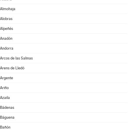
Almohaja
Alobras
Alpeñés
Anadón
Andorra
Arcos de las Salinas
Arens de Lledó
Argente
Ariño
Azaila
Bádenas
Báguena
Bañón