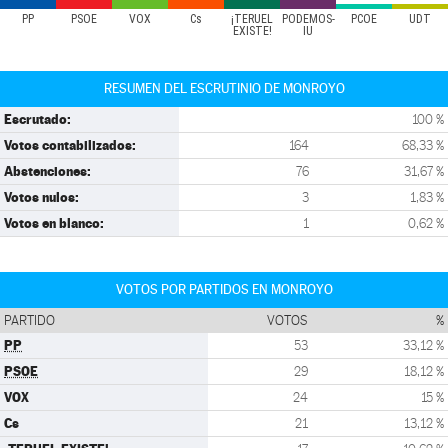
PP
PSOE
VOX
Cs
¡TERUEL
PODEMOS-
PCOE
UDT
EXISTE!
IU
RESUMEN DEL ESCRUTINIO DE MONROYO
Escrutado:
100 %
Votos contabilizados:
164
68,33 %
Abstenciones:
76
31,67 %
Votos nulos:
3
1,83 %
Votos en blanco:
1
0,62 %
VOTOS POR PARTIDOS EN MONROYO
PARTIDO
VOTOS
%
PP
53
33,12 %
PSOE
29
18,12 %
VOX
24
15 %
Cs
21
13,12 %