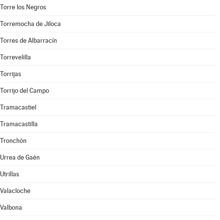
Torre los Negros
Torremocha de Jiloca
Torres de Albarracín
Torrevelilla
Torrijas
Torrijo del Campo
Tramacastiel
Tramacastilla
Tronchón
Urrea de Gaén
Utrillas
Valacloche
Valbona