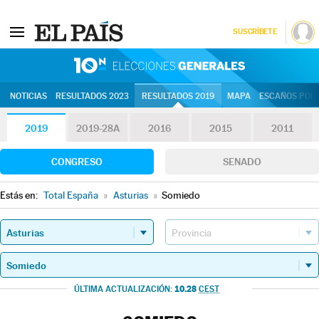
SUSCRÍBETE
10N | Eleccion
NOTICIAS
RESULTADOS 2023
RESULTADOS 2019
MAPA
ESCAÑOS POR 
2019
2019-28A
2016
2015
2011
CONGRESO
SENADO
Estás en:
Total España
»
Asturias
»
Somiedo
10.28
ÚLTIMA ACTUALIZACIÓN:
CEST