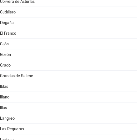
Corvera de Asturias
Cudillero
Degaña
El Franco
Gijón
Gozón
Grado
Grandas de Salime
Ibias
Illano
Illas
Langreo
Las Regueras
Laviana