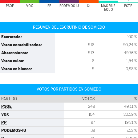
PSOE
VOX
PP
PODEMOS-IU
Cs
MÁS PAÍS-
PCTE
EQUO
RESUMEN DEL ESCRUTINIO DE SOMIEDO
Escrutado:
100 %
Votos contabilizados:
518
50,24 %
Abstenciones:
513
49,76 %
Votos nulos:
8
1,54 %
Votos en blanco:
5
0,98 %
VOTOS POR PARTIDOS EN SOMIEDO
PARTIDO
VOTOS
%
PSOE
248
49,11 %
VOX
104
20,59 %
PP
97
19,21 %
PODEMOS-IU
38
7,52 %