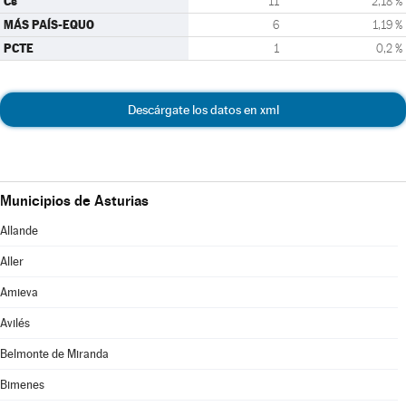
Cs
11
2,18 %
MÁS PAÍS-EQUO
6
1,19 %
PCTE
1
0,2 %
Descárgate los datos en xml
Municipios de Asturias
Allande
Aller
Amieva
Avilés
Belmonte de Miranda
Bimenes