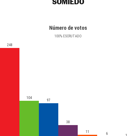
SOMIEDO
Número de votos
100
%
ESCRUTADO
248
104
97
38
11
6
1