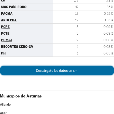
Cs
177
5,1 %
MÁS PAÍS-EQUO
47
1,35 %
PACMA
18
0,52 %
ANDECHA
12
0,35 %
PCPE
3
0,09 %
PCTE
3
0,09 %
PUM+J
2
0,06 %
RECORTES CERO-GV
1
0,03 %
PH
1
0,03 %
Descárgate los datos en xml
Municipios de Asturias
Allande
Aller