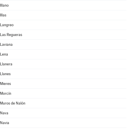
Illano
Illas
Langreo
Las Regueras
Laviana
Lena
Llanera
Llanes
Mieres
Morcín
Muros de Nalón
Nava
Navia