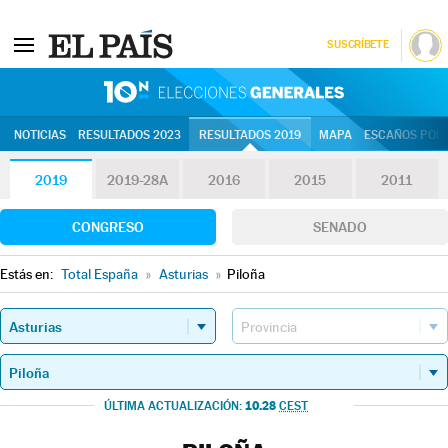
SUSCRÍBETE
10N | Eleccion
NOTICIAS
RESULTADOS 2023
RESULTADOS 2019
MAPA
ESCAÑOS POR 
2019
2019-28A
2016
2015
2011
CONGRESO
SENADO
Estás en:
Total España
»
Asturias
»
Piloña
10.28
ÚLTIMA ACTUALIZACIÓN:
CEST