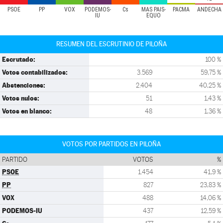
PSOE
PP
VOX
PODEMOS-
Cs
MÁS PAÍS-
PACMA
ANDECHA
IU
EQUO
RESUMEN DEL ESCRUTINIO DE PILOÑA
Escrutado:
100 %
Votos contabilizados:
3.569
59,75 %
Abstenciones:
2.404
40,25 %
Votos nulos:
51
1,43 %
Votos en blanco:
48
1,36 %
VOTOS POR PARTIDOS EN PILOÑA
PARTIDO
VOTOS
%
PSOE
1.454
41,9 %
PP
827
23,83 %
VOX
488
14,06 %
PODEMOS-IU
437
12,59 %