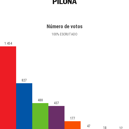
PILOÑA
Número de votos
100
%
ESCRUTADO
1.454
827
488
437
177
47
18
12