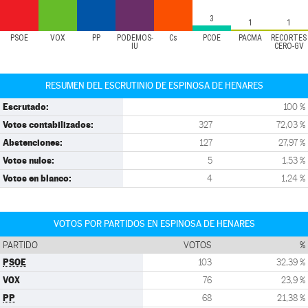
3
1
1
PSOE
VOX
PP
PODEMOS-
Cs
PCOE
PACMA
RECORTES
IU
CERO-GV
RESUMEN DEL ESCRUTINIO DE ESPINOSA DE HENARES
Escrutado:
100 %
Votos contabilizados:
327
72,03 %
Abstenciones:
127
27,97 %
Votos nulos:
5
1,53 %
Votos en blanco:
4
1,24 %
VOTOS POR PARTIDOS EN ESPINOSA DE HENARES
PARTIDO
VOTOS
%
PSOE
103
32,39 %
VOX
76
23,9 %
PP
68
21,38 %