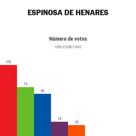
ESPINOSA DE HENARES
Número de votos
100
%
ESCRUTADO
103
76
68
34
30