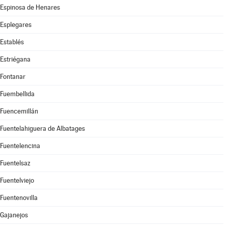
Espinosa de Henares
Esplegares
Establés
Estriégana
Fontanar
Fuembellida
Fuencemillán
Fuentelahiguera de Albatages
Fuentelencina
Fuentelsaz
Fuentelviejo
Fuentenovilla
Gajanejos