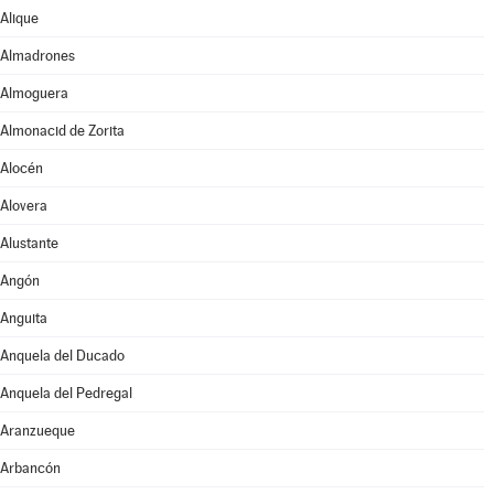
Alique
Almadrones
Almoguera
Almonacid de Zorita
Alocén
Alovera
Alustante
Angón
Anguita
Anquela del Ducado
Anquela del Pedregal
Aranzueque
Arbancón