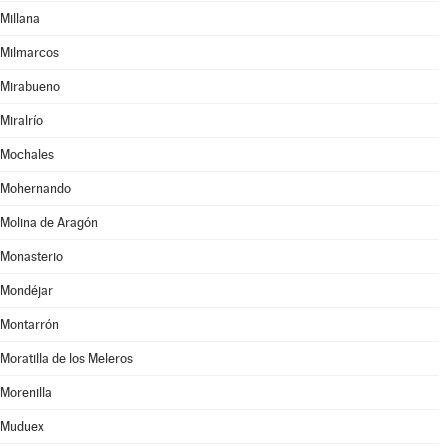
Millana
Milmarcos
Mirabueno
Miralrío
Mochales
Mohernando
Molina de Aragón
Monasterio
Mondéjar
Montarrón
Moratilla de los Meleros
Morenilla
Muduex