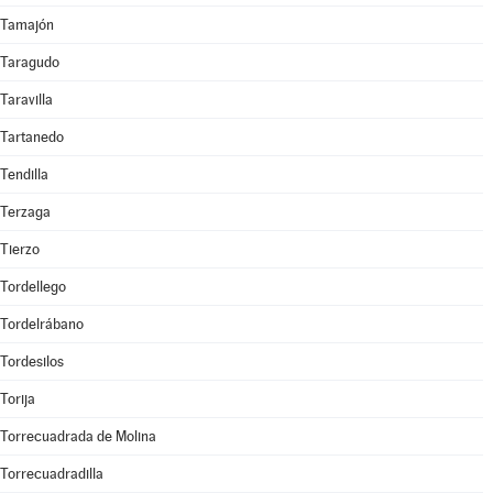
Tamajón
Taragudo
Taravilla
Tartanedo
Tendilla
Terzaga
Tierzo
Tordellego
Tordelrábano
Tordesilos
Torija
Torrecuadrada de Molina
Torrecuadradilla