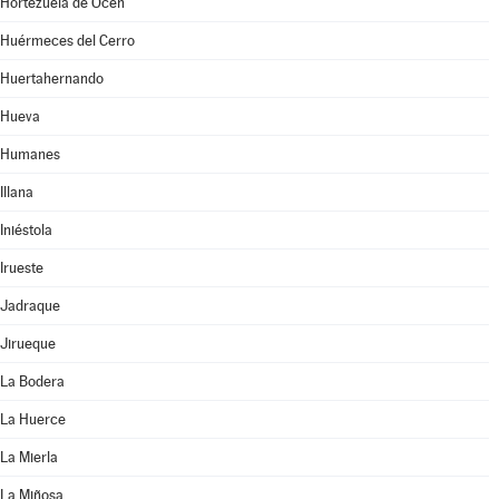
Hortezuela de Océn
Huérmeces del Cerro
Huertahernando
Hueva
Humanes
Illana
Iniéstola
Irueste
Jadraque
Jirueque
La Bodera
La Huerce
La Mierla
La Miñosa