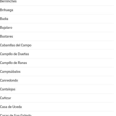
Berninches
Brihuega
Budia
Bujalaro
Bustares
Cabanillas del Campo
Campillo de Dueñas
Campillo de Ranas
Campisábalos
Canredondo
Cantalojas
Cañizar
Casa de Uceda
Casas de San Galindo