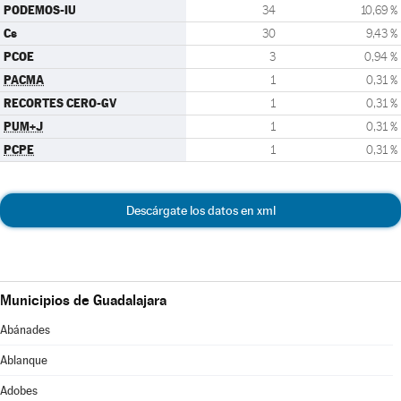
PODEMOS-IU
34
10,69 %
Cs
30
9,43 %
PCOE
3
0,94 %
PACMA
1
0,31 %
RECORTES CERO-GV
1
0,31 %
PUM+J
1
0,31 %
PCPE
1
0,31 %
Descárgate los datos en xml
Municipios de Guadalajara
Abánades
Ablanque
Adobes