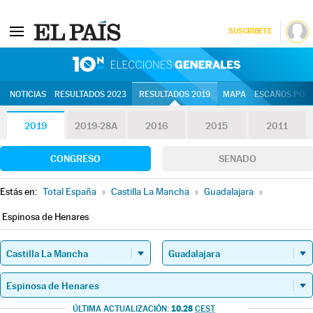
SUSCRÍBETE
10N | Eleccion
NOTICIAS
RESULTADOS 2023
RESULTADOS 2019
MAPA
ESCAÑOS POR 
2019
2019-28A
2016
2015
2011
CONGRESO
SENADO
Estás en:
Total España
»
Castilla La Mancha
»
Guadalajara
»
Espinosa de Henares
10.28
ÚLTIMA ACTUALIZACIÓN:
CEST