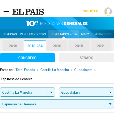
SUSCRÍBETE
10N | Eleccion
NOTICIAS
RESULTADOS 2023
RESULTADOS 2019
MAPA
ESCAÑOS POR 
2019
2019-28A
2016
2015
2011
CONGRESO
SENADO
Estás en:
Total España
»
Castilla La Mancha
»
Guadalajara
»
Espinosa de Henares