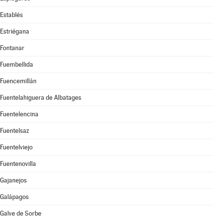
Establés
Estriégana
Fontanar
Fuembellida
Fuencemillán
Fuentelahiguera de Albatages
Fuentelencina
Fuentelsaz
Fuentelviejo
Fuentenovilla
Gajanejos
Galápagos
Galve de Sorbe