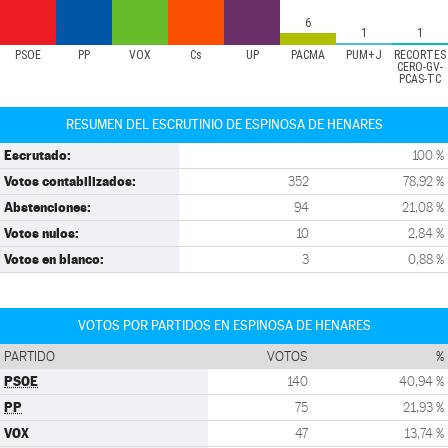
6
1
1
PSOE
PP
VOX
Cs
UP
PACMA
PUM+J
RECORTES
CERO-GV-
PCAS-TC
RESUMEN DEL ESCRUTINIO DE ESPINOSA DE HENARES
Escrutado:
100 %
Votos contabilizados:
352
78,92 %
Abstenciones:
94
21,08 %
Votos nulos:
10
2,84 %
Votos en blanco:
3
0,88 %
VOTOS POR PARTIDOS EN ESPINOSA DE HENARES
PARTIDO
VOTOS
%
PSOE
140
40,94 %
PP
75
21,93 %
VOX
47
13,74 %