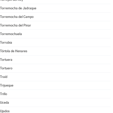
Torremocha de Jadraque
Torremocha del Campo
Torremocha del Pinar
Torremochuela
Torrubia
Tórtola de Henares
Tortuera
Tortuero
Traíd
Trijueque
Trillo
Uceda
Ujados