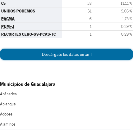
Cs
38
11,11 %
UNIDOS PODEMOS
31
9,06 %
PACMA
6
1,75 %
PUM+J
1
0,29 %
RECORTES CERO-GV-PCAS-TC
1
0,29 %
Descárgate los datos en xml
Municipios de Guadalajara
Abánades
Ablanque
Adobes
Alaminos