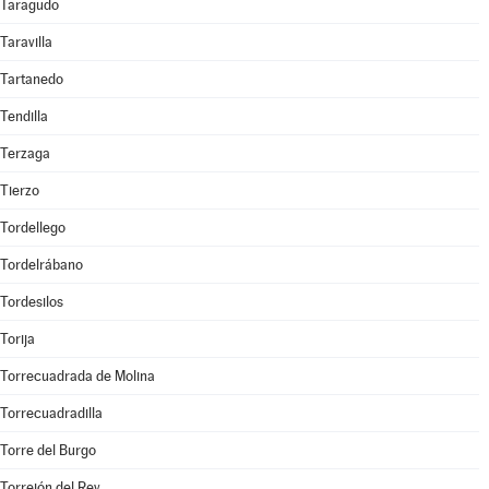
Taragudo
Taravilla
Tartanedo
Tendilla
Terzaga
Tierzo
Tordellego
Tordelrábano
Tordesilos
Torija
Torrecuadrada de Molina
Torrecuadradilla
Torre del Burgo
Torrejón del Rey