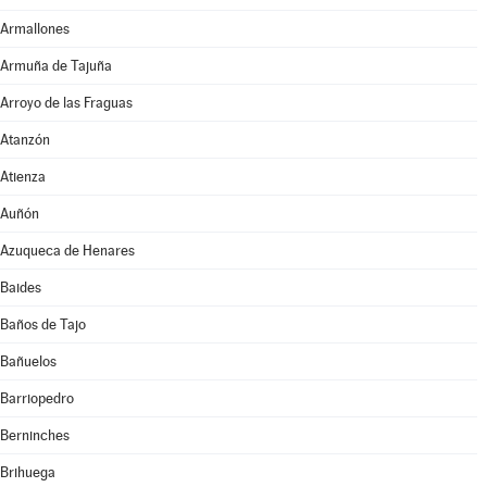
Armallones
Armuña de Tajuña
Arroyo de las Fraguas
Atanzón
Atienza
Auñón
Azuqueca de Henares
Baides
Baños de Tajo
Bañuelos
Barriopedro
Berninches
Brihuega