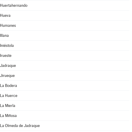
Huertahernando
Hueva
Humanes
Illana
Iniéstola
Irueste
Jadraque
Jirueque
La Bodera
La Huerce
La Mierla
La Miñosa
La Olmeda de Jadraque