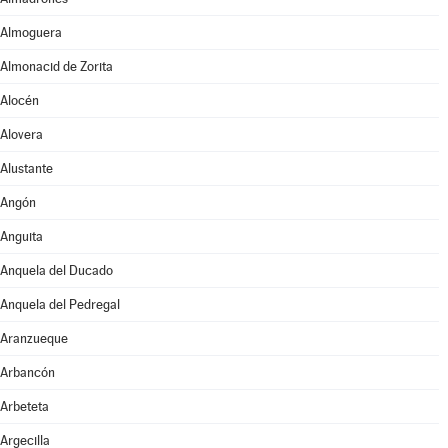
Almoguera
Almonacid de Zorita
Alocén
Alovera
Alustante
Angón
Anguita
Anquela del Ducado
Anquela del Pedregal
Aranzueque
Arbancón
Arbeteta
Argecilla