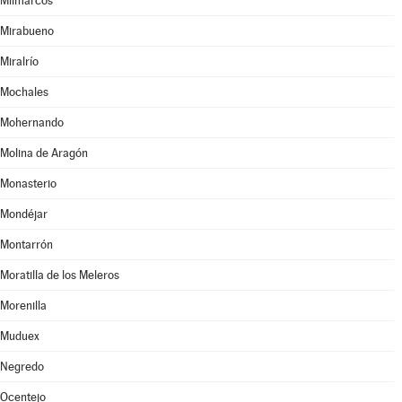
Milmarcos
Mirabueno
Miralrío
Mochales
Mohernando
Molina de Aragón
Monasterio
Mondéjar
Montarrón
Moratilla de los Meleros
Morenilla
Muduex
Negredo
Ocentejo