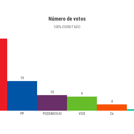
Número de votos
100
%
ESCRUTADO
19
10
9
4
PP
PODEMOS-IU
VOX
Cs