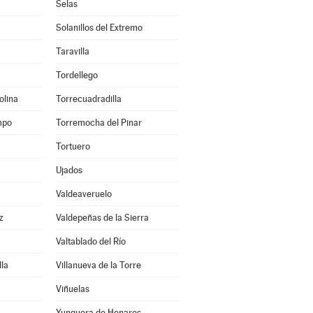
Selas
Solanillos del Extremo
Taravilla
Tordellego
olina
Torrecuadradilla
mpo
Torremocha del Pinar
Tortuero
Ujados
Valdeaveruelo
z
Valdepeñas de la Sierra
Valtablado del Río
lla
Villanueva de la Torre
Viñuelas
Yunquera de Henares