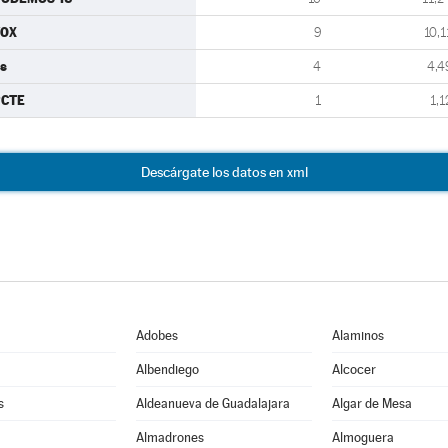
VOX
9
10,1
s
4
4,4
PCTE
1
1,1
Descárgate los datos en xml
Adobes
Alaminos
Albendiego
Alcocer
s
Aldeanueva de Guadalajara
Algar de Mesa
Almadrones
Almoguera