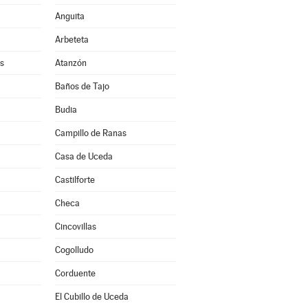
Anguita
Arbeteta
s
Atanzón
Baños de Tajo
Budia
Campillo de Ranas
Casa de Uceda
a
Castilforte
Checa
Cincovillas
Cogolludo
Corduente
El Cubillo de Uceda