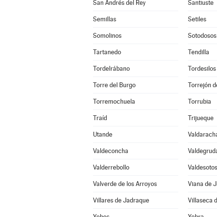
San Andrés del Rey
Santiuste
Semillas
Setiles
Somolinos
Sotodosos
Tartanedo
Tendilla
Tordelrábano
Tordesilos
Torre del Burgo
Torrejón d
Torremochuela
Torrubia
Traíd
Trijueque
Utande
Valdarach
Valdeconcha
Valdegrud
Valderrebollo
Valdesoto
Valverde de los Arroyos
Viana de 
Villares de Jadraque
Villaseca 
Yebes
Yebra