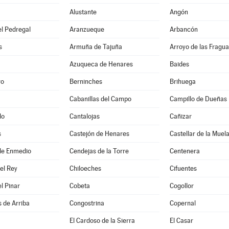
Alustante
Angón
l Pedregal
Aranzueque
Arbancón
s
Armuña de Tajuña
Arroyo de las Fragua
Azuqueca de Henares
Baides
ro
Berninches
Brihuega
Cabanillas del Campo
Campillo de Dueñas
do
Cantalojas
Cañizar
s
Castejón de Henares
Castellar de la Muel
de Enmedio
Cendejas de la Torre
Centenera
del Rey
Chiloeches
Cifuentes
el Pinar
Cobeta
Cogollor
 de Arriba
Congostrina
Copernal
El Cardoso de la Sierra
El Casar