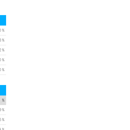
0 %
8 %
2 %
0 %
0 %
%
9 %
5 %
4 %