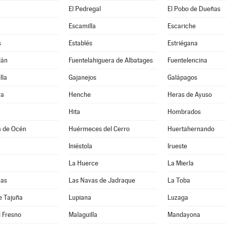
El Pedregal
El Pobo de Dueñas
Escamilla
Escariche
s
Establés
Estriégana
lán
Fuentelahiguera de Albatages
Fuentelencina
lla
Gajanejos
Galápagos
ra
Henche
Heras de Ayuso
Hita
Hombrados
a de Océn
Huérmeces del Cerro
Huertahernando
Iniéstola
Irueste
La Huerce
La Mierla
nas
Las Navas de Jadraque
La Toba
e Tajuña
Lupiana
Luzaga
 Fresno
Malaguilla
Mandayona