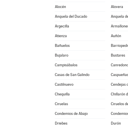
Alocén
Alovera
Anquela del Ducado
Anquela de
Argecilla
Armallone
Atienza
Auñón
Bañuelos
Barrioped
Bujalaro
Bustares
Campisábalos
Canredon
Casas de San Galindo
Caspueña
Castilnuevo
Cendejas 
Chequilla
Chillarón 
Ciruelas
Ciruelos d
Condemios de Abajo
Condemios
Driebes
Durón