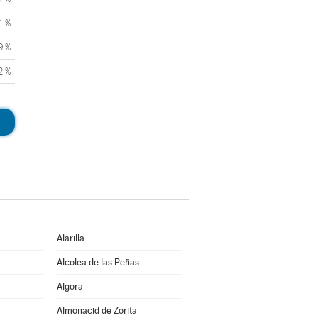
1 %
9 %
2 %
Alarilla
Alcolea de las Peñas
Algora
Almonacid de Zorita