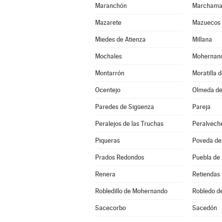
Maranchón
Marchama
Mazarete
Mazuecos
Miedes de Atienza
Millana
Mochales
Mohernan
Montarrón
Moratilla 
Ocentejo
Olmeda de
Paredes de Sigüenza
Pareja
Peralejos de las Truchas
Peralvech
Piqueras
Poveda de 
Prados Redondos
Puebla de
Renera
Retiendas
Robledillo de Mohernando
Robledo d
Sacecorbo
Sacedón