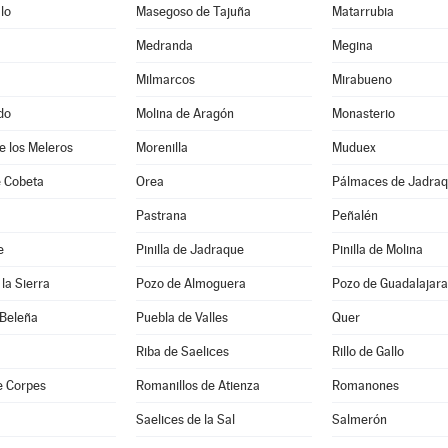
lo
Masegoso de Tajuña
Matarrubia
Medranda
Megina
Milmarcos
Mirabueno
do
Molina de Aragón
Monasterio
de los Meleros
Morenilla
Muduex
 Cobeta
Orea
Pálmaces de Jadra
Pastrana
Peñalén
e
Pinilla de Jadraque
Pinilla de Molina
la Sierra
Pozo de Almoguera
Pozo de Guadalajara
 Beleña
Puebla de Valles
Quer
Riba de Saelices
Rillo de Gallo
e Corpes
Romanillos de Atienza
Romanones
Saelices de la Sal
Salmerón