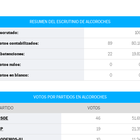
RESUMEN DEL ESCRUTINIO DE ALCOROCHES
scrutado:
10
otos contabilizados:
89
80,1
bstenciones:
22
19,8
otos nulos:
0
otos en blanco:
0
VOTOS POR PARTIDOS EN ALCOROCHES
ARTIDO
VOTOS
PSOE
46
51,6
PP
19
21,3
PODEMOS-IU
10
11,2