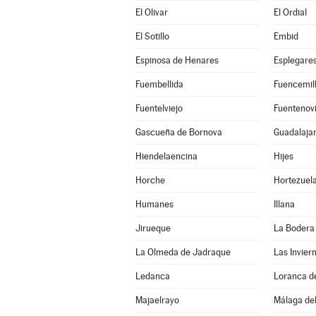
El Olivar
El Ordial
El Sotillo
Embid
Espinosa de Henares
Esplegare
Fuembellida
Fuencemil
Fuentelviejo
Fuentenovi
Gascueña de Bornova
Guadalaja
Hiendelaencina
Hijes
Horche
Hortezuel
Humanes
Illana
Jirueque
La Bodera
La Olmeda de Jadraque
Las Invier
Ledanca
Loranca d
Majaelrayo
Málaga del