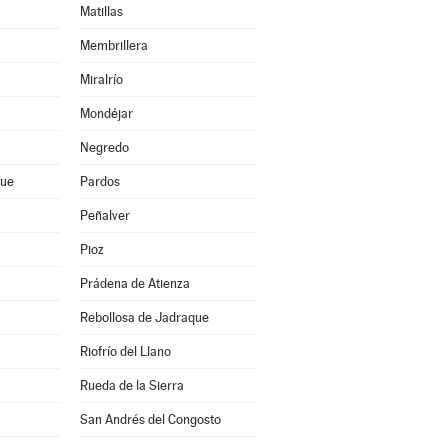
Matillas
Membrillera
Miralrío
Mondéjar
Negredo
que
Pardos
Peñalver
Pioz
Prádena de Atienza
Rebollosa de Jadraque
Riofrío del Llano
Rueda de la Sierra
San Andrés del Congosto