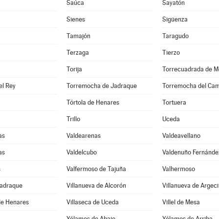
Saúca
Sayatón
Sienes
Sigüenza
Tamajón
Taragudo
Terzaga
Tierzo
Torija
Torrecuadrada de M
el Rey
Torremocha de Jadraque
Torremocha del Ca
Tórtola de Henares
Tortuera
Trillo
Uceda
as
Valdearenas
Valdeavellano
as
Valdelcubo
Valdenuño Fernánde
s
Valfermoso de Tajuña
Valhermoso
Jadraque
Villanueva de Alcorón
Villanueva de Argeci
de Henares
Villaseca de Uceda
Villel de Mesa
Yélamos de Abajo
Yélamos de Arriba