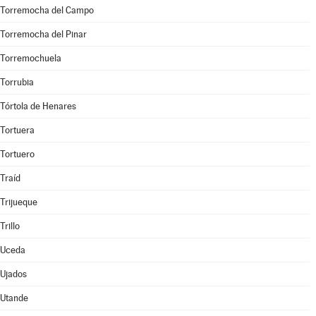
Torremocha del Campo
Torremocha del Pinar
Torremochuela
Torrubia
Tórtola de Henares
Tortuera
Tortuero
Traíd
Trijueque
Trillo
Uceda
Ujados
Utande