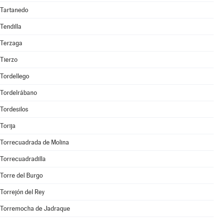
Tartanedo
Tendilla
Terzaga
Tierzo
Tordellego
Tordelrábano
Tordesilos
Torija
Torrecuadrada de Molina
Torrecuadradilla
Torre del Burgo
Torrejón del Rey
Torremocha de Jadraque