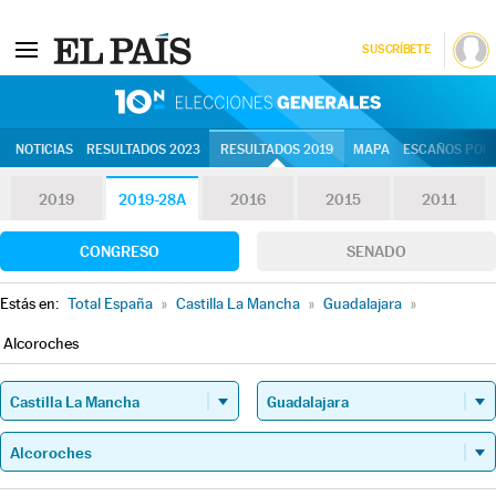
SUSCRÍBETE
10N | Eleccion
NOTICIAS
RESULTADOS 2023
RESULTADOS 2019
MAPA
ESCAÑOS POR 
2019
2019-28A
2016
2015
2011
CONGRESO
SENADO
Estás en:
Total España
»
Castilla La Mancha
»
Guadalajara
»
Alcoroches