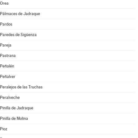
Orea
Pálmaces de Jadraque
Pardos
Paredes de Sigüenza
Pareja
Pastrana
Peñalén
Peñalver
Peralejos de las Truchas
Peralveche
Pinilla de Jadraque
Pinilla de Molina
Pioz