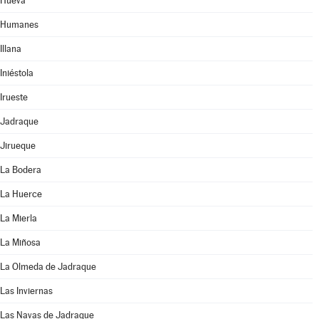
Hueva
Humanes
Illana
Iniéstola
Irueste
Jadraque
Jirueque
La Bodera
La Huerce
La Mierla
La Miñosa
La Olmeda de Jadraque
Las Inviernas
Las Navas de Jadraque