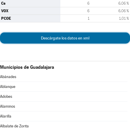
Cs
6
6,06 %
VOX
6
6,06 %
PCOE
1
1,01 %
Descárgate los datos en xml
Municipios de Guadalajara
Abánades
Ablanque
Adobes
Alaminos
Alarilla
Albalate de Zorita