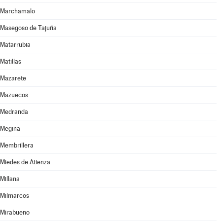
Marchamalo
Masegoso de Tajuña
Matarrubia
Matillas
Mazarete
Mazuecos
Medranda
Megina
Membrillera
Miedes de Atienza
Millana
Milmarcos
Mirabueno