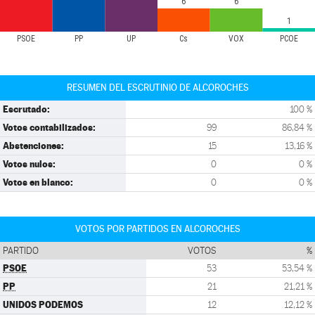
6
6
1
PSOE
PP
UP
Cs
VOX
PCOE
RESUMEN DEL ESCRUTINIO DE ALCOROCHES
Escrutado:
100 %
Votos contabilizados:
99
86,84 %
Abstenciones:
15
13,16 %
Votos nulos:
0
0 %
Votos en blanco:
0
0 %
VOTOS POR PARTIDOS EN ALCOROCHES
PARTIDO
VOTOS
%
PSOE
53
53,54 %
PP
21
21,21 %
UNIDOS PODEMOS
12
12,12 %