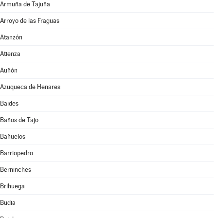
Armuña de Tajuña
Arroyo de las Fraguas
Atanzón
Atienza
Auñón
Azuqueca de Henares
Baides
Baños de Tajo
Bañuelos
Barriopedro
Berninches
Brihuega
Budia