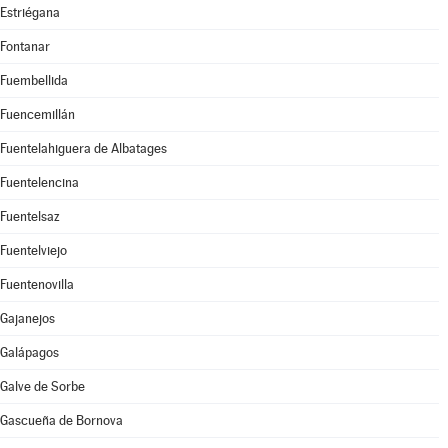
Estriégana
Fontanar
Fuembellida
Fuencemillán
Fuentelahiguera de Albatages
Fuentelencina
Fuentelsaz
Fuentelviejo
Fuentenovilla
Gajanejos
Galápagos
Galve de Sorbe
Gascueña de Bornova