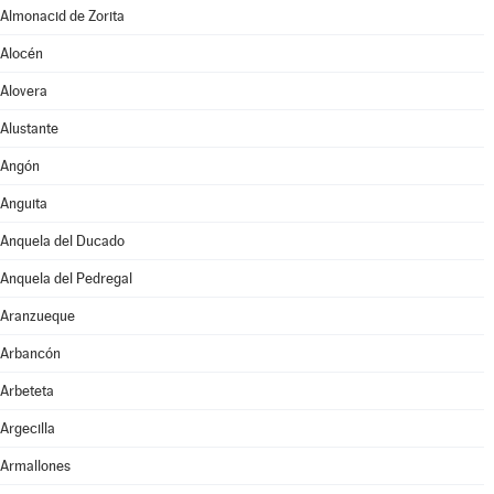
Almonacid de Zorita
Alocén
Alovera
Alustante
Angón
Anguita
Anquela del Ducado
Anquela del Pedregal
Aranzueque
Arbancón
Arbeteta
Argecilla
Armallones