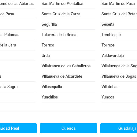
omé de las Abiertas
San Martín de Montalbán
San Martín de Pusa
 de Pusa
Santa Cruz de la Zarza
Santa Cruz del Reta
Segurilla
Seseña
 las Palomas
Talavera de la Reina
Tembleque
de la Jara
Torrico
Torrijos
Urda
Valdeverdeja
Villafranca de los Caballeros
Villaluenga de la Sa
s
Villanueva de Alcardete
Villanueva de Bogas
de la Sagra
Villasequilla
Villatobas
Yunclillos
Yuncos
iudad Real
Cuenca
Guadalaja