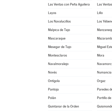
Las Ventas con Peña Aguilera
Las Venta
Layos
Lillo
Los Navalucillos
Los Yében
Malpica de Tajo
Manzaneq
Mascaraque
Mazaramb
Mesegar de Tajo
Miguel Es
Montesclaros
Mora
Navalmoralejo
Navamorc
Novés
Numancia 
Ontígola
Orgaz
Pantoja
Paredes d
Polán
Portillo de
Quintanar de la Orden
Quismond