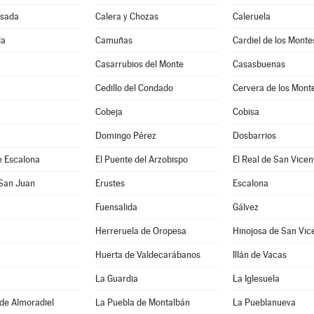
sada
Calera y Chozas
Caleruela
la
Camuñas
Cardiel de los Monte
Casarrubios del Monte
Casasbuenas
Cedillo del Condado
Cervera de los Mont
Cobeja
Cobisa
Domingo Pérez
Dosbarrios
e Escalona
El Puente del Arzobispo
El Real de San Vicen
 San Juan
Erustes
Escalona
Fuensalida
Gálvez
Herreruela de Oropesa
Hinojosa de San Vic
Huerta de Valdecarábanos
Illán de Vacas
La Guardia
La Iglesuela
de Almoradiel
La Puebla de Montalbán
La Pueblanueva