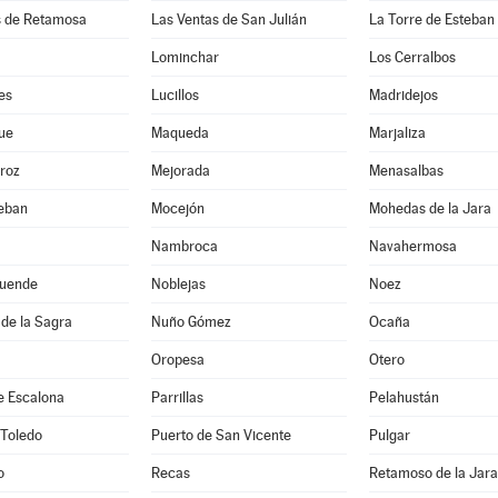
s de Retamosa
Las Ventas de San Julián
La Torre de Esteba
Lominchar
Los Cerralbos
es
Lucillos
Madridejos
ue
Maqueda
Marjaliza
roz
Mejorada
Menasalbas
teban
Mocejón
Mohedas de la Jara
Nambroca
Navahermosa
uende
Noblejas
Noez
de la Sagra
Nuño Gómez
Ocaña
Oropesa
Otero
e Escalona
Parrillas
Pelahustán
 Toledo
Puerto de San Vicente
Pulgar
o
Recas
Retamoso de la Jara