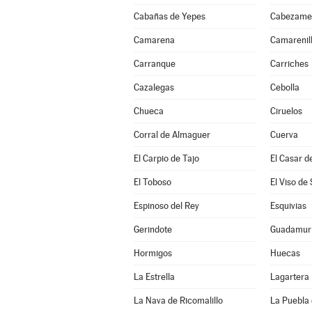
Cabañas de Yepes
Cabezame
Camarena
Camarenil
Carranque
Carriches
Cazalegas
Cebolla
Chueca
Ciruelos
Corral de Almaguer
Cuerva
El Carpio de Tajo
El Casar d
El Toboso
El Viso de
Espinoso del Rey
Esquivias
Gerindote
Guadamur
Hormigos
Huecas
La Estrella
Lagartera
La Nava de Ricomalillo
La Puebla 