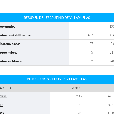
RESUMEN DEL ESCRUTINIO DE VILLAMUELAS
scrutado:
10
otos contabilizados:
437
83,
bstenciones:
87
16,
otos nulos:
5
1,1
otos en blanco:
2
0,4
VOTOS POR PARTIDOS EN VILLAMUELAS
ARTIDO
VOTOS
PSOE
205
47,6
PP
131
30,4
VOX
61
14,1