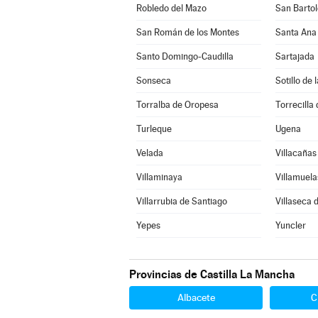
Robledo del Mazo
San Bartol
San Román de los Montes
Santa Ana
Santo Domingo-Caudilla
Sartajada
Sonseca
Sotillo de
Torralba de Oropesa
Torrecilla 
Turleque
Ugena
Velada
Villacañas
Villaminaya
Villamuela
Villarrubia de Santiago
Villaseca 
Yepes
Yuncler
Provincias de Castilla La Mancha
Albacete
C