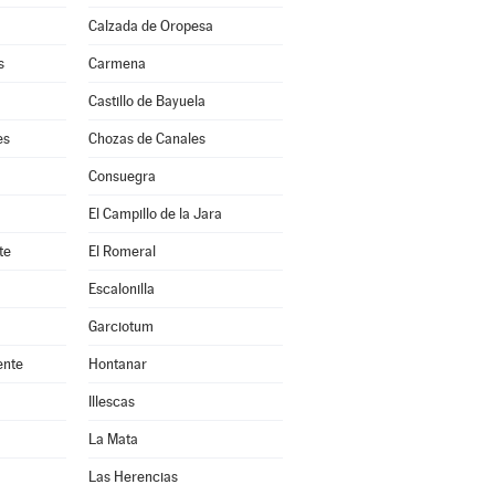
Calzada de Oropesa
s
Carmena
Castillo de Bayuela
es
Chozas de Canales
Consuegra
El Campillo de la Jara
te
El Romeral
Escalonilla
Garciotum
ente
Hontanar
Illescas
La Mata
Las Herencias