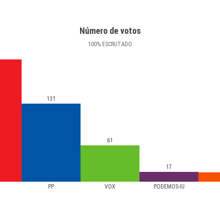
Número de votos
100
%
ESCRUTADO
131
61
17
PP
VOX
PODEMOS-IU