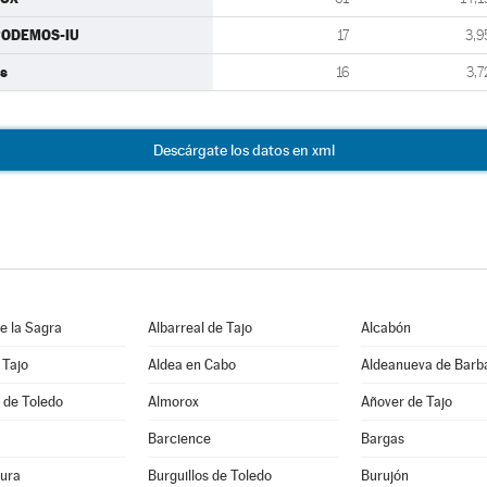
PODEMOS-IU
17
3,9
s
16
3,7
Descárgate los datos en xml
e la Sagra
Albarreal de Tajo
Alcabón
 Tajo
Aldea en Cabo
Aldeanueva de Barb
 de Toledo
Almorox
Añover de Tajo
Barcience
Bargas
ura
Burguillos de Toledo
Burujón