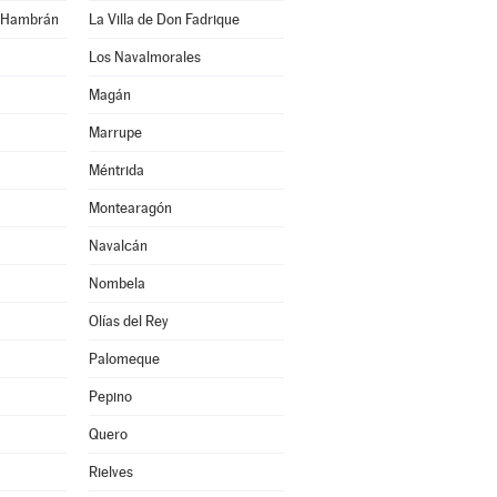
n Hambrán
La Villa de Don Fadrique
Los Navalmorales
Magán
Marrupe
Méntrida
Montearagón
Navalcán
Nombela
Olías del Rey
Palomeque
Pepino
Quero
Rielves