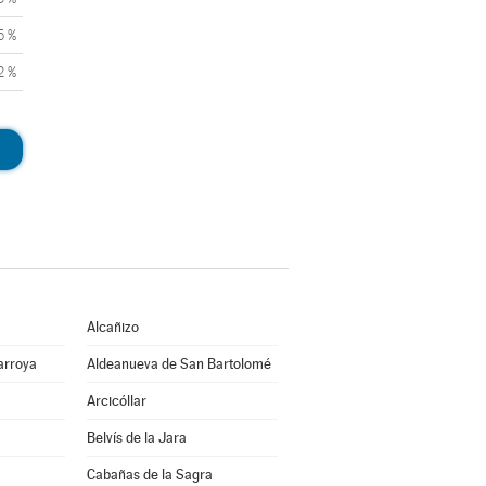
5 %
2 %
Alcañizo
arroya
Aldeanueva de San Bartolomé
Arcicóllar
Belvís de la Jara
Cabañas de la Sagra