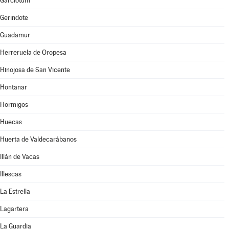
Garciotum
Gerindote
Guadamur
Herreruela de Oropesa
Hinojosa de San Vicente
Hontanar
Hormigos
Huecas
Huerta de Valdecarábanos
Illán de Vacas
Illescas
La Estrella
Lagartera
La Guardia