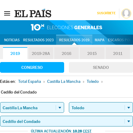
SUSCRÍBETE
10N | Eleccion
NOTICIAS
RESULTADOS 2023
RESULTADOS 2019
MAPA
ESCAÑOS POR 
2019
2019-28A
2016
2015
2011
CONGRESO
SENADO
Estás en:
Total España
»
Castilla La Mancha
»
Toledo
»
Cedillo del Condado
10.28
ÚLTIMA ACTUALIZACIÓN:
CEST