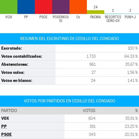
24
2
2
VOX
PP
PSOE
PODEMOS-
Cs
PACMA
RECORTES
PUM+J
IU
CERO-GV
RESUMEN DEL ESCRUTINIO DE CEDILLO DEL CONDADO
Escrutado:
100 %
Votos contabilizados:
1.733
64,33 %
Abstenciones:
961
35,67 %
Votos nulos:
27
1,56 %
Votos en blanco:
24
1,41 %
VOTOS POR PARTIDOS EN CEDILLO DEL CONDADO
PARTIDO
VOTOS
%
VOX
604
35,91 %
PP
391
23,25 %
PSOE
345
20,51 %