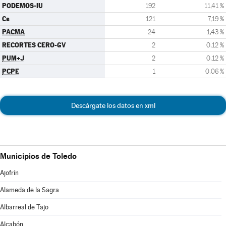
PODEMOS-IU
192
11,41 %
Cs
121
7,19 %
PACMA
24
1,43 %
RECORTES CERO-GV
2
0,12 %
PUM+J
2
0,12 %
PCPE
1
0,06 %
Descárgate los datos en xml
Municipios de Toledo
Ajofrín
Alameda de la Sagra
Albarreal de Tajo
Alcabón