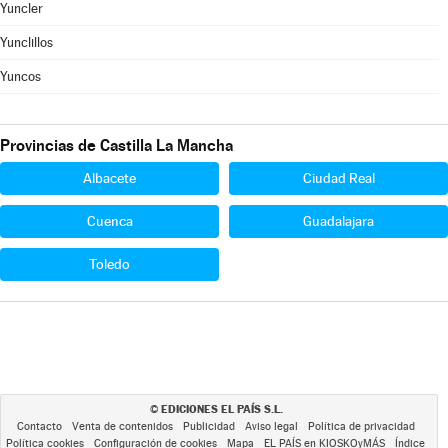
Yuncler
Yunclillos
Yuncos
Provincias de Castilla La Mancha
Albacete
Ciudad Real
Cuenca
Guadalajara
Toledo
EDICIONES EL PAÍS S.L.
©
Contacto
Venta de contenidos
Publicidad
Aviso legal
Política de privacidad
Política cookies
Configuración de cookies
Mapa
EL PAÍS en KIOSKOyMÁS
Índice