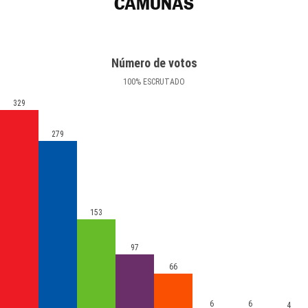
CAMUÑAS
Número de votos
100
%
ESCRUTADO
329
279
153
97
66
6
6
4