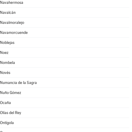
Navahermosa
Navalcán
Navalmoralejo
Navamorcuende
Noblejas
Noez
Nombela
Novés
Numancia de la Sagra
Nuño Gómez
Ocaña
Olías del Rey
Ontígola