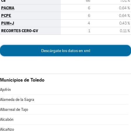
Cs
66
7,01 %
PACMA
6
0,64 %
PCPE
6
0,64 %
PUM+J
4
0,43 %
RECORTES CERO-GV
1
0,11 %
Descárgate los datos en xml
Municipios de Toledo
Ajofrín
Alameda de la Sagra
Albarreal de Tajo
Alcabón
Alcañizo