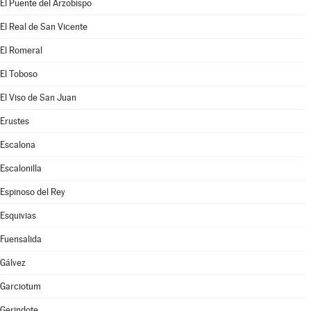
El Puente del Arzobispo
El Real de San Vicente
El Romeral
El Toboso
El Viso de San Juan
Erustes
Escalona
Escalonilla
Espinoso del Rey
Esquivias
Fuensalida
Gálvez
Garciotum
Gerindote