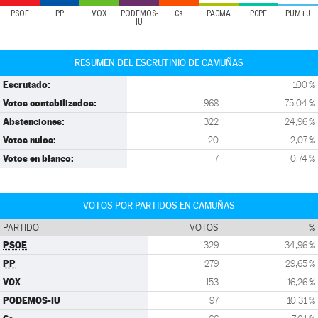
PSOE
PP
VOX
PODEMOS-
Cs
PACMA
PCPE
PUM+J
IU
RESUMEN DEL ESCRUTINIO DE CAMUÑAS
Escrutado:
100 %
Votos contabilizados:
968
75,04 %
Abstenciones:
322
24,96 %
Votos nulos:
20
2,07 %
Votos en blanco:
7
0,74 %
VOTOS POR PARTIDOS EN CAMUÑAS
PARTIDO
VOTOS
%
PSOE
329
34,96 %
PP
279
29,65 %
VOX
153
16,26 %
PODEMOS-IU
97
10,31 %