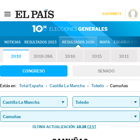
SUSCRÍBETE
10N | Eleccion
NOTICIAS
RESULTADOS 2023
RESULTADOS 2019
MAPA
ESCAÑOS POR 
2019
2019-28A
2016
2015
2011
CONGRESO
SENADO
Estás en:
Total España
»
Castilla La Mancha
»
Toledo
»
Camuñas
10.28
ÚLTIMA ACTUALIZACIÓN:
CEST