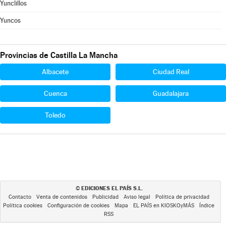
Yunclillos
Yuncos
Provincias de Castilla La Mancha
Albacete
Ciudad Real
Cuenca
Guadalajara
Toledo
EDICIONES EL PAÍS S.L.
©
Contacto
Venta de contenidos
Publicidad
Aviso legal
Política de privacidad
Política cookies
Configuración de cookies
Mapa
EL PAÍS en KIOSKOyMÁS
Índice
RSS