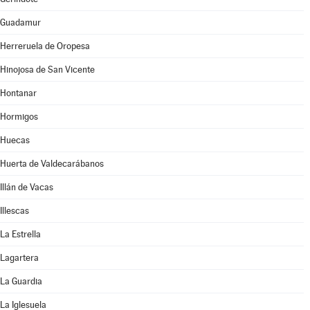
Guadamur
Herreruela de Oropesa
Hinojosa de San Vicente
Hontanar
Hormigos
Huecas
Huerta de Valdecarábanos
Illán de Vacas
Illescas
La Estrella
Lagartera
La Guardia
La Iglesuela