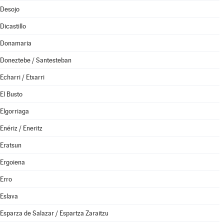
Desojo
Dicastillo
Donamaria
Doneztebe / Santesteban
Echarri / Etxarri
El Busto
Elgorriaga
Enériz / Eneritz
Eratsun
Ergoiena
Erro
Eslava
Esparza de Salazar / Espartza Zaraitzu