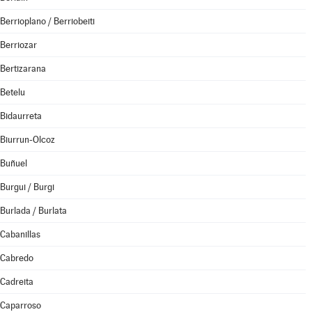
Berrioplano / Berriobeiti
Berriozar
Bertizarana
Betelu
Bidaurreta
Biurrun-Olcoz
Buñuel
Burgui / Burgi
Burlada / Burlata
Cabanillas
Cabredo
Cadreita
Caparroso