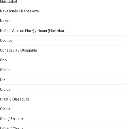
Muruzábal
Navascués / Nabaskoze
Nazar
Noáin (Valle de Elorz) / Noain (Elortzibar)
Obanos
Ochagavía / Otsagabia
Oco
Odieta
Oiz
Olaibar
Olazti / Olazagutía
Olejua
Olite / Erriberri
Olóriz / Oloritz