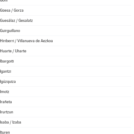
Goñi
Güesa / Gorza
Guesálaz / Gesalatz
Guirguillano
Hiriberri / Villanueva de Aezkoa
Huarte / Uharte
Ibargoiti
Igantzi
Igúzquiza
Imotz
Irañeta
Irurtzun
Isaba / Izaba
Ituren