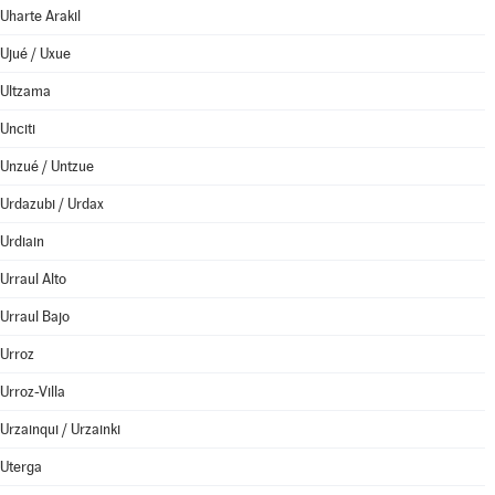
Uharte Arakil
Ujué / Uxue
Ultzama
Unciti
Unzué / Untzue
Urdazubi / Urdax
Urdiain
Urraul Alto
Urraul Bajo
Urroz
Urroz-Villa
Urzainqui / Urzainki
Uterga