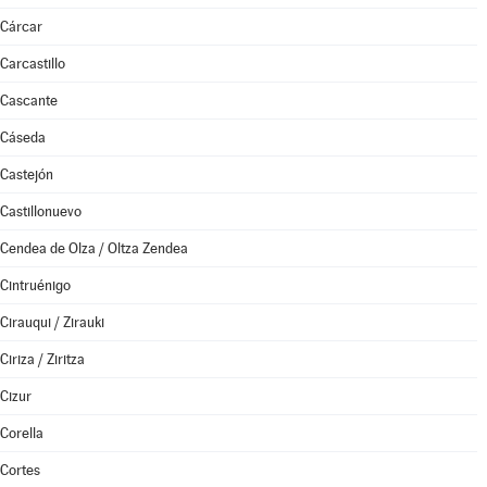
Cárcar
Carcastillo
Cascante
Cáseda
Castejón
Castillonuevo
Cendea de Olza / Oltza Zendea
Cintruénigo
Cirauqui / Zirauki
Ciriza / Ziritza
Cizur
Corella
Cortes