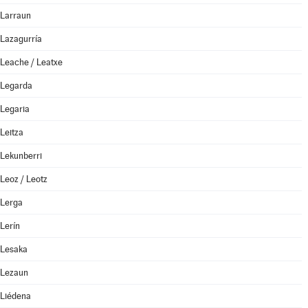
Larraun
Lazagurría
Leache / Leatxe
Legarda
Legaria
Leitza
Lekunberri
Leoz / Leotz
Lerga
Lerín
Lesaka
Lezaun
Liédena