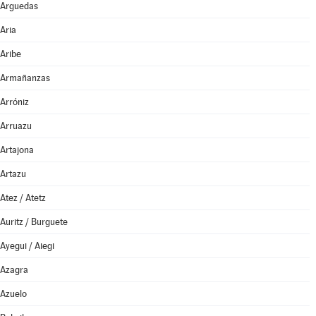
Arguedas
Aria
Aribe
Armañanzas
Arróniz
Arruazu
Artajona
Artazu
Atez / Atetz
Auritz / Burguete
Ayegui / Aiegi
Azagra
Azuelo