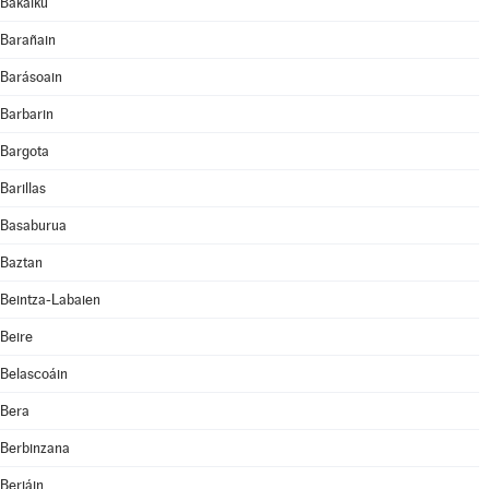
Bakaiku
Barañain
Barásoain
Barbarin
Bargota
Barillas
Basaburua
Baztan
Beintza-Labaien
Beire
Belascoáin
Bera
Berbinzana
Beriáin