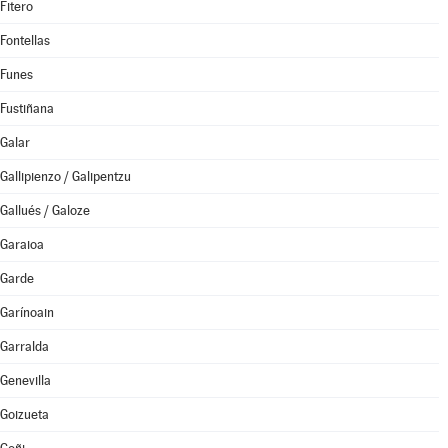
Fitero
Fontellas
Funes
Fustiñana
Galar
Gallipienzo / Galipentzu
Gallués / Galoze
Garaioa
Garde
Garínoain
Garralda
Genevilla
Goizueta