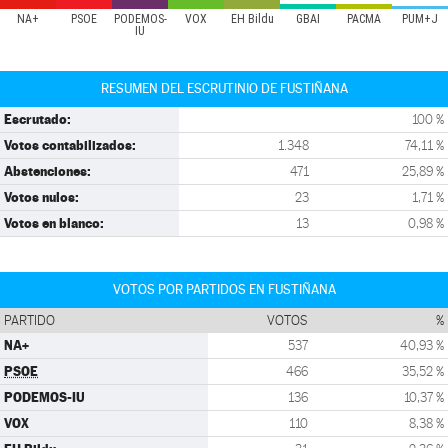
NA+
PSOE
PODEMOS-
VOX
EH Bildu
GBAI
PACMA
PUM+J
IU
RESUMEN DEL ESCRUTINIO DE FUSTIÑANA
Escrutado:
100 %
Votos contabilizados:
1.348
74,11 %
Abstenciones:
471
25,89 %
Votos nulos:
23
1,71 %
Votos en blanco:
13
0,98 %
VOTOS POR PARTIDOS EN FUSTIÑANA
PARTIDO
VOTOS
%
NA+
537
40,93 %
PSOE
466
35,52 %
PODEMOS-IU
136
10,37 %
VOX
110
8,38 %