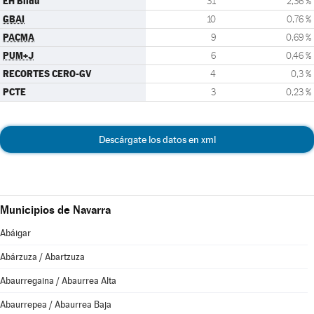
EH Bildu
31
2,36 %
GBAI
10
0,76 %
PACMA
9
0,69 %
PUM+J
6
0,46 %
RECORTES CERO-GV
4
0,3 %
PCTE
3
0,23 %
Descárgate los datos en xml
Municipios de Navarra
Abáigar
Abárzuza / Abartzuza
Abaurregaina / Abaurrea Alta
Abaurrepea / Abaurrea Baja