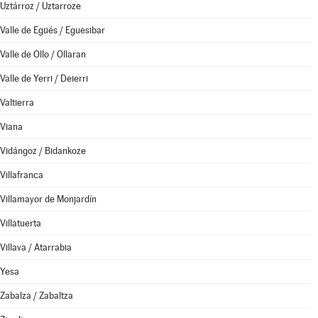
Uztárroz / Uztarroze
Valle de Egüés / Eguesibar
Valle de Ollo / Ollaran
Valle de Yerri / Deierri
Valtierra
Viana
Vidángoz / Bidankoze
Villafranca
Villamayor de Monjardín
Villatuerta
Villava / Atarrabia
Yesa
Zabalza / Zabaltza