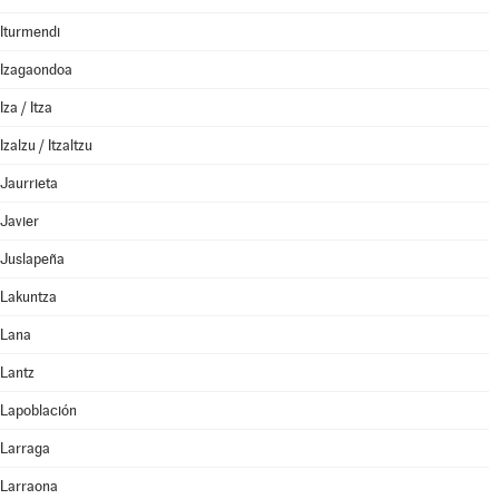
Iturmendi
Izagaondoa
Iza / Itza
Izalzu / Itzaltzu
Jaurrieta
Javier
Juslapeña
Lakuntza
Lana
Lantz
Lapoblación
Larraga
Larraona