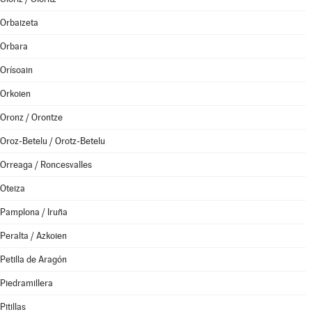
Orbaizeta
Orbara
Orísoain
Orkoien
Oronz / Orontze
Oroz-Betelu / Orotz-Betelu
Orreaga / Roncesvalles
Oteiza
Pamplona / Iruña
Peralta / Azkoien
Petilla de Aragón
Piedramillera
Pitillas