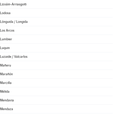
Lizoáin-Arriasgoiti
Lodosa
Lónguida / Longida
Los Arcos
Lumbier
Luquin
Luzaide / Valcarlos
Mañeru
Marañón
Marcilla
Mélida
Mendavia
Mendaza