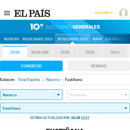
SUSCRÍBETE
10N | Eleccion
NOTICIAS
RESULTADOS 2023
RESULTADOS 2019
MAPA
ESCAÑOS POR 
2019
2019-28A
2016
2015
2011
CONGRESO
SENADO
Estás en:
Total España
»
Navarra
»
Fustiñana
10.28
ÚLTIMA ACTUALIZACIÓN:
CEST