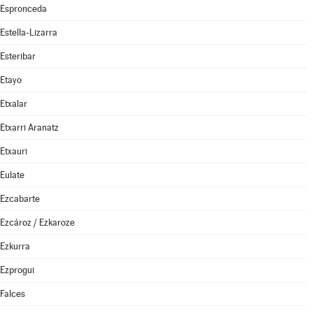
Espronceda
Estella-Lizarra
Esteribar
Etayo
Etxalar
Etxarri Aranatz
Etxauri
Eulate
Ezcabarte
Ezcároz / Ezkaroze
Ezkurra
Ezprogui
Falces