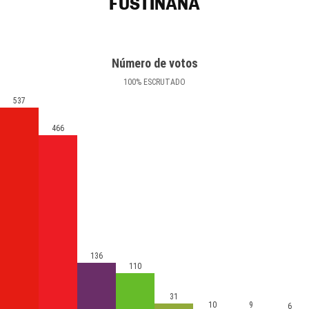
FUSTIÑANA
Número de votos
100
%
ESCRUTADO
537
466
136
110
31
10
9
6