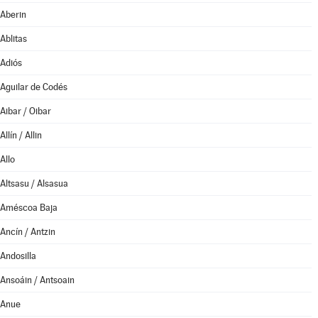
Aberin
Ablitas
Adiós
Aguilar de Codés
Aibar / Oibar
Allín / Allin
Allo
Altsasu / Alsasua
Améscoa Baja
Ancín / Antzin
Andosilla
Ansoáin / Antsoain
Anue