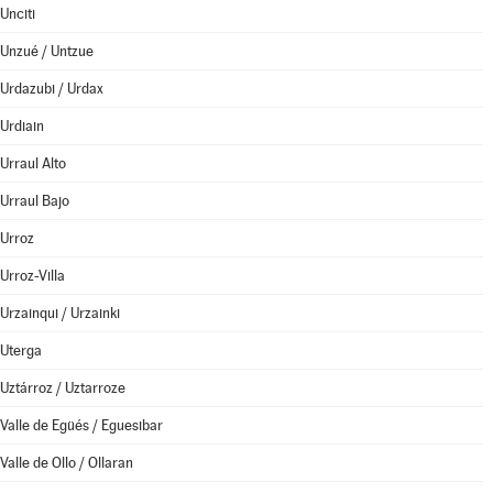
Unciti
Unzué / Untzue
Urdazubi / Urdax
Urdiain
Urraul Alto
Urraul Bajo
Urroz
Urroz-Villa
Urzainqui / Urzainki
Uterga
Uztárroz / Uztarroze
Valle de Egüés / Eguesibar
Valle de Ollo / Ollaran