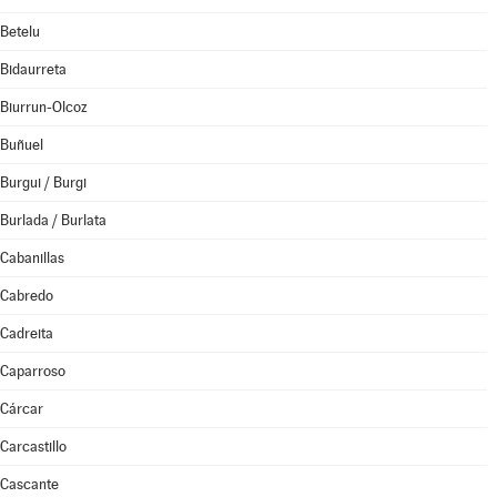
Betelu
Bidaurreta
Biurrun-Olcoz
Buñuel
Burgui / Burgi
Burlada / Burlata
Cabanillas
Cabredo
Cadreita
Caparroso
Cárcar
Carcastillo
Cascante