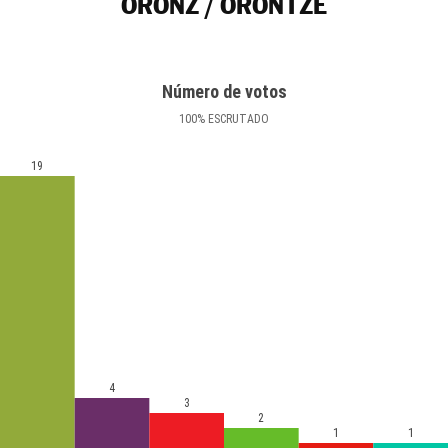
ORONZ / ORONTZE
Número de votos
100
%
ESCRUTADO
19
4
3
2
1
1