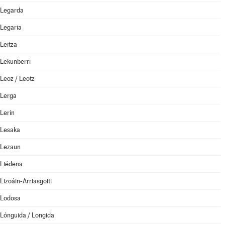
Legarda
Legaria
Leitza
Lekunberri
Leoz / Leotz
Lerga
Lerín
Lesaka
Lezaun
Liédena
Lizoáin-Arriasgoiti
Lodosa
Lónguida / Longida