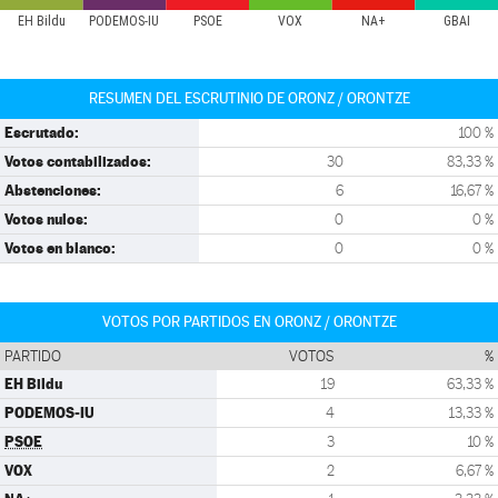
EH Bildu
PODEMOS-IU
PSOE
VOX
NA+
GBAI
RESUMEN DEL ESCRUTINIO DE ORONZ / ORONTZE
Escrutado:
100 %
Votos contabilizados:
30
83,33 %
Abstenciones:
6
16,67 %
Votos nulos:
0
0 %
Votos en blanco:
0
0 %
VOTOS POR PARTIDOS EN ORONZ / ORONTZE
PARTIDO
VOTOS
%
EH Bildu
19
63,33 %
PODEMOS-IU
4
13,33 %
PSOE
3
10 %
VOX
2
6,67 %