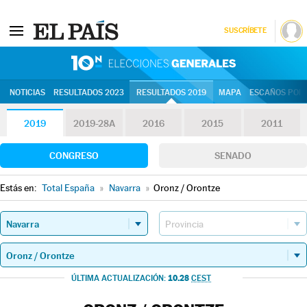
SUSCRÍBETE
10N | Eleccion
NOTICIAS
RESULTADOS 2023
RESULTADOS 2019
MAPA
ESCAÑOS POR 
2019
2019-28A
2016
2015
2011
CONGRESO
SENADO
Estás en:
Total España
»
Navarra
»
Oronz / Orontze
10.28
ÚLTIMA ACTUALIZACIÓN:
CEST