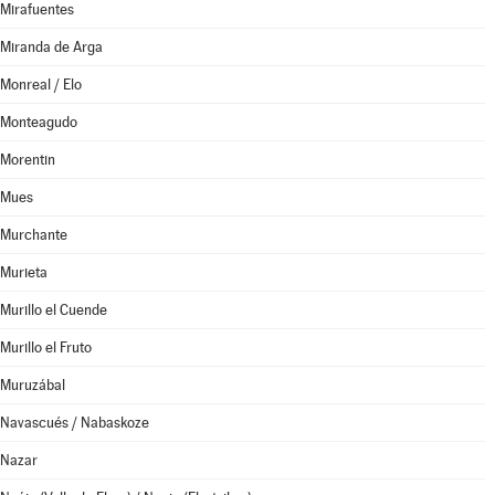
Mirafuentes
Miranda de Arga
Monreal / Elo
Monteagudo
Morentin
Mues
Murchante
Murieta
Murillo el Cuende
Murillo el Fruto
Muruzábal
Navascués / Nabaskoze
Nazar