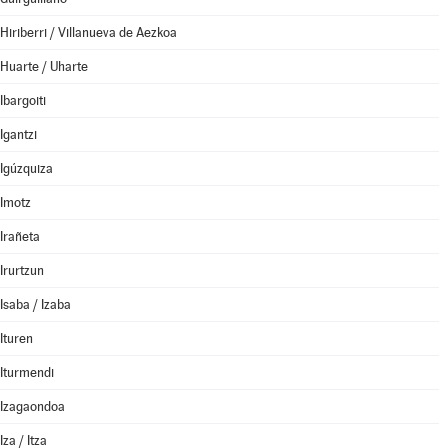
Hiriberri / Villanueva de Aezkoa
Huarte / Uharte
Ibargoiti
Igantzi
Igúzquiza
Imotz
Irañeta
Irurtzun
Isaba / Izaba
Ituren
Iturmendi
Izagaondoa
Iza / Itza