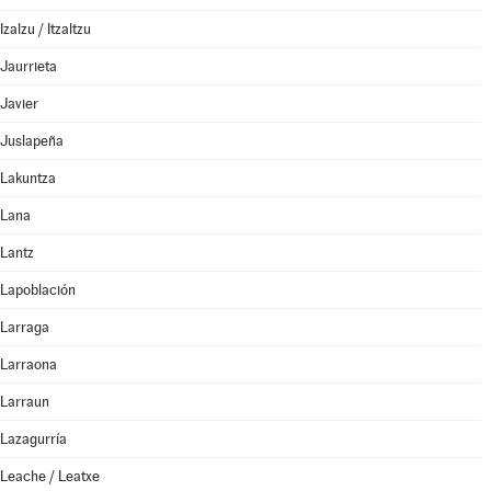
Izalzu / Itzaltzu
Jaurrieta
Javier
Juslapeña
Lakuntza
Lana
Lantz
Lapoblación
Larraga
Larraona
Larraun
Lazagurría
Leache / Leatxe