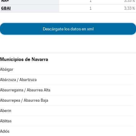
NA+
1
3,33 %
GBAI
1
3,33 %
Descárgate los datos en xml
Municipios de Navarra
Abáigar
Abárzuza / Abartzuza
Abaurregaina / Abaurrea Alta
Abaurrepea / Abaurrea Baja
Aberin
Ablitas
Adiós