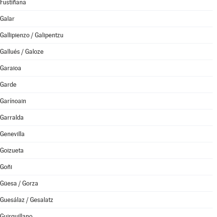
Fustiñana
Galar
Gallipienzo / Galipentzu
Gallués / Galoze
Garaioa
Garde
Garínoain
Garralda
Genevilla
Goizueta
Goñi
Güesa / Gorza
Guesálaz / Gesalatz
Guirguillano