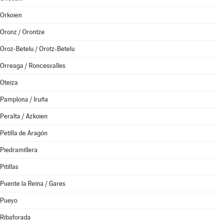
Orkoien
Oronz / Orontze
Oroz-Betelu / Orotz-Betelu
Orreaga / Roncesvalles
Oteiza
Pamplona / Iruña
Peralta / Azkoien
Petilla de Aragón
Piedramillera
Pitillas
Puente la Reina / Gares
Pueyo
Ribaforada