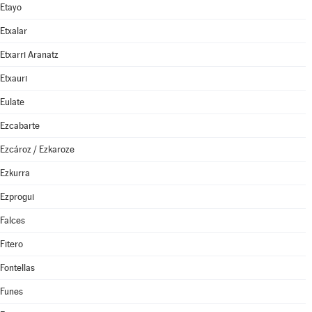
Etayo
Etxalar
Etxarri Aranatz
Etxauri
Eulate
Ezcabarte
Ezcároz / Ezkaroze
Ezkurra
Ezprogui
Falces
Fitero
Fontellas
Funes