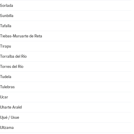
Sorlada
Sunbilla
Tafalla
Tiebas-Muruarte de Reta
Tirapu
Torralba del Río
Torres del Río
Tudela
Tulebras
Ucar
Uharte Arakil
Ujué / Uxue
Ultzama