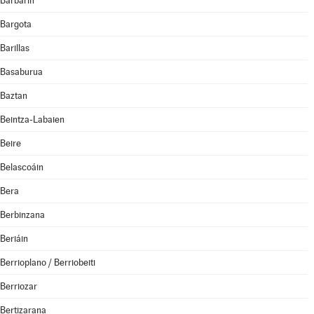
Barbarin
Bargota
Barillas
Basaburua
Baztan
Beintza-Labaien
Beire
Belascoáin
Bera
Berbinzana
Beriáin
Berrioplano / Berriobeiti
Berriozar
Bertizarana