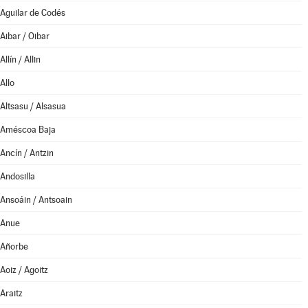
Aguilar de Codés
Aibar / Oibar
Allín / Allin
Allo
Altsasu / Alsasua
Améscoa Baja
Ancín / Antzin
Andosilla
Ansoáin / Antsoain
Anue
Añorbe
Aoiz / Agoitz
Araitz