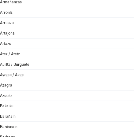
Armañanzas
Arróniz
Arruazu
Artajona
Artazu
Atez / Atetz
Auritz / Burguete
Ayegui / Aiegi
Azagra
Azuelo
Bakaiku
Barañain
Barásoain