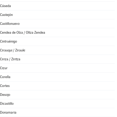
Cáseda
Castejón
Castillonuevo
Cendea de Olza / Oltza Zendea
Cintruénigo
Cirauqui / Zirauki
Ciriza / Ziritza
Cizur
Corella
Cortes
Desojo
Dicastillo
Donamaria