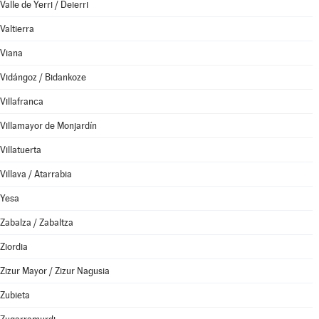
Valle de Yerri / Deierri
Valtierra
Viana
Vidángoz / Bidankoze
Villafranca
Villamayor de Monjardín
Villatuerta
Villava / Atarrabia
Yesa
Zabalza / Zabaltza
Ziordia
Zizur Mayor / Zizur Nagusia
Zubieta