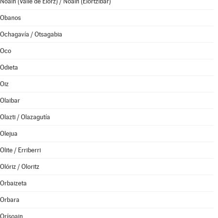
Noáin (Valle de Elorz) / Noain (Elortzibar)
Obanos
Ochagavía / Otsagabia
Oco
Odieta
Oiz
Olaibar
Olazti / Olazagutía
Olejua
Olite / Erriberri
Olóriz / Oloritz
Orbaizeta
Orbara
Orísoain