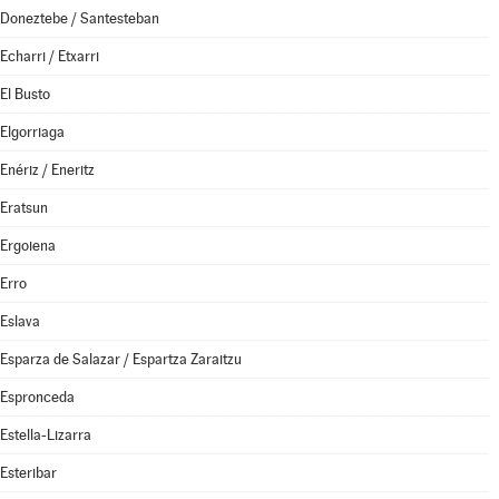
Doneztebe / Santesteban
Echarri / Etxarri
El Busto
Elgorriaga
Enériz / Eneritz
Eratsun
Ergoiena
Erro
Eslava
Esparza de Salazar / Espartza Zaraitzu
Espronceda
Estella-Lizarra
Esteribar