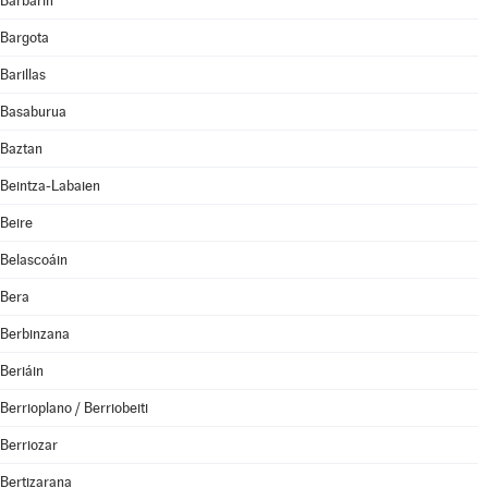
Barbarin
Bargota
Barillas
Basaburua
Baztan
Beintza-Labaien
Beire
Belascoáin
Bera
Berbinzana
Beriáin
Berrioplano / Berriobeiti
Berriozar
Bertizarana