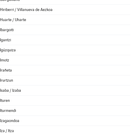
Hiriberri / Villanueva de Aezkoa
Huarte / Uharte
Ibargoiti
Igantzi
Igúzquiza
Imotz
Irañeta
Irurtzun
Isaba / Izaba
Ituren
Iturmendi
Izagaondoa
Iza / Itza