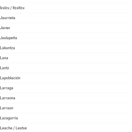
Izalzu / Itzaltzu
Jaurrieta
Javier
Juslapeña
Lakuntza
Lana
Lantz
Lapoblación
Larraga
Larraona
Larraun
Lazagurría
Leache / Leatxe