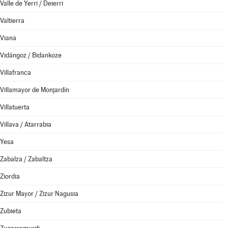
Valle de Yerri / Deierri
Valtierra
Viana
Vidángoz / Bidankoze
Villafranca
Villamayor de Monjardín
Villatuerta
Villava / Atarrabia
Yesa
Zabalza / Zabaltza
Ziordia
Zizur Mayor / Zizur Nagusia
Zubieta