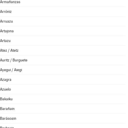
Armañanzas
Arróniz
Arruazu
Artajona
Artazu
Atez / Atetz
Auritz / Burguete
Ayegui / Aiegi
Azagra
Azuelo
Bakaiku
Barañain
Barásoain