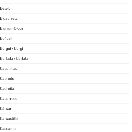
Betelu
Bidaurreta
Biurrun-Olcoz
Buñuel
Burgui / Burgi
Burlada / Burlata
Cabanillas
Cabredo
Cadreita
Caparroso
Cárcar
Carcastillo
Cascante