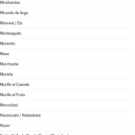
Mirafuentes
Miranda de Arga
Monreal / Elo
Monteagudo
Morentin
Mues
Murchante
Murieta
Murillo el Cuende
Murillo el Fruto
Muruzábal
Navascués / Nabaskoze
Nazar