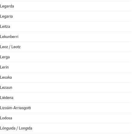
Legarda
Legaria
Leitza
Lekunberri
Leoz / Leotz
Lerga
Lerín
Lesaka
Lezaun
Liédena
Lizoáin-Arriasgoiti
Lodosa
Lónguida / Longida