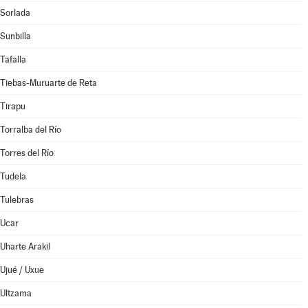
Sorlada
Sunbilla
Tafalla
Tiebas-Muruarte de Reta
Tirapu
Torralba del Río
Torres del Río
Tudela
Tulebras
Ucar
Uharte Arakil
Ujué / Uxue
Ultzama