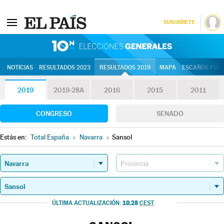
SUSCRÍBETE
10N | Eleccion
NOTICIAS
RESULTADOS 2023
RESULTADOS 2019
MAPA
ESCAÑOS POR 
2019
2019-28A
2016
2015
2011
CONGRESO
SENADO
Estás en:
Total España
»
Navarra
»
Sansol
10.28
ÚLTIMA ACTUALIZACIÓN:
CEST