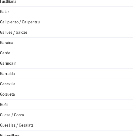
Fustiñana
Galar
Gallipienzo / Galipentzu
Gallués / Galoze
Garaioa
Garde
Garínoain
Garralda
Genevilla
Goizueta
Goñi
Güesa / Gorza
Guesálaz / Gesalatz
Guirguillano