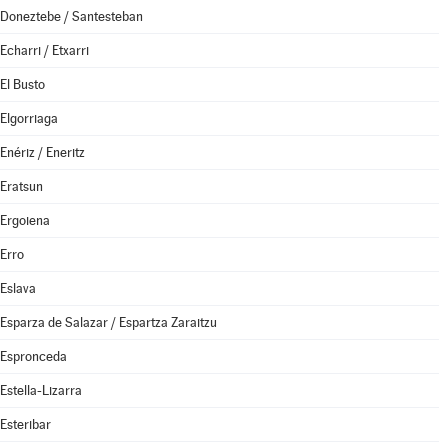
Doneztebe / Santesteban
Echarri / Etxarri
El Busto
Elgorriaga
Enériz / Eneritz
Eratsun
Ergoiena
Erro
Eslava
Esparza de Salazar / Espartza Zaraitzu
Espronceda
Estella-Lizarra
Esteribar