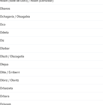
Noáin (Valle de Elorz) / Noain (Elortzibar)
Obanos
Ochagavía / Otsagabia
Oco
Odieta
Oiz
Olaibar
Olazti / Olazagutía
Olejua
Olite / Erriberri
Olóriz / Oloritz
Orbaizeta
Orbara
Orísoain