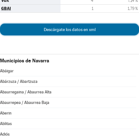
VOX
4
7,14 %
GBAI
1
1,79 %
Descárgate los datos en xml
Municipios de Navarra
Abáigar
Abárzuza / Abartzuza
Abaurregaina / Abaurrea Alta
Abaurrepea / Abaurrea Baja
Aberin
Ablitas
Adiós