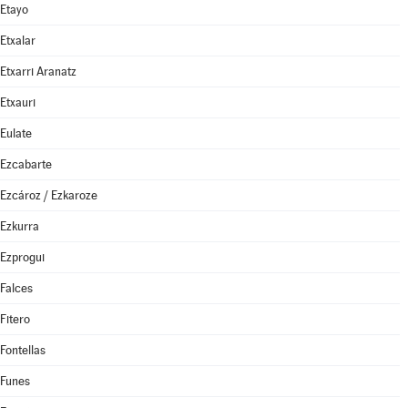
Etayo
Etxalar
Etxarri Aranatz
Etxauri
Eulate
Ezcabarte
Ezcároz / Ezkaroze
Ezkurra
Ezprogui
Falces
Fitero
Fontellas
Funes