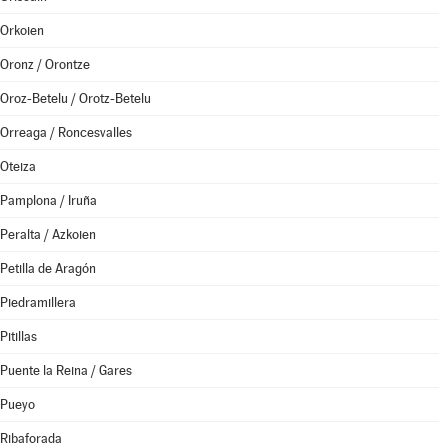
Orkoien
Oronz / Orontze
Oroz-Betelu / Orotz-Betelu
Orreaga / Roncesvalles
Oteiza
Pamplona / Iruña
Peralta / Azkoien
Petilla de Aragón
Piedramillera
Pitillas
Puente la Reina / Gares
Pueyo
Ribaforada