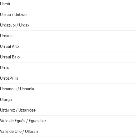
Unciti
Unzué / Untzue
Urdazubi / Urdax
Urdiain
Urraul Alto
Urraul Bajo
Urroz
Urroz-Villa
Urzainqui / Urzainki
Uterga
Uztárroz / Uztarroze
Valle de Egüés / Eguesibar
Valle de Ollo / Ollaran