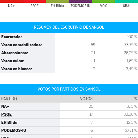
NA+
PSOE
EH Bildu
PODEMOS-IU
VOX
GBAI
RESUMEN DEL ESCRUTINIO DE SANSOL
Escrutado:
100 %
Votos contabilizados:
59
73,75 %
Abstenciones:
21
26,25 %
Votos nulos:
1
1,69 %
Votos en blanco:
2
3,45 %
VOTOS POR PARTIDOS EN SANSOL
PARTIDO
VOTOS
%
NA+
21
37,5 %
PSOE
17
30,36 %
EH Bildu
7
12,5 %
PODEMOS-IU
6
10,71 %