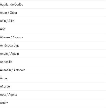
Aguilar de Codés
Aibar / Oibar
Allín / Allin
Allo
Altsasu / Alsasua
Améscoa Baja
Ancín / Antzin
Andosilla
Ansoáin / Antsoain
Anue
Añorbe
Aoiz / Agoitz
Araitz