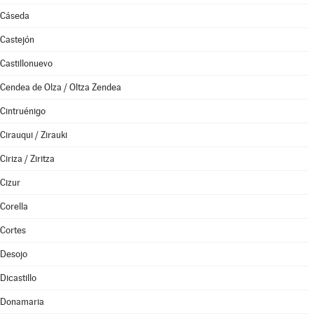
Cáseda
Castejón
Castillonuevo
Cendea de Olza / Oltza Zendea
Cintruénigo
Cirauqui / Zirauki
Ciriza / Ziritza
Cizur
Corella
Cortes
Desojo
Dicastillo
Donamaria