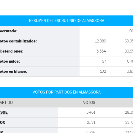
RESUMEN DEL ESCRUTINIO DE ALMASSORA
scrutado:
10
otos contabilizados:
12.389
69,0
bstenciones:
5.554
30,9
otos nulos:
97
0,7
otos en blanco:
102
0,8
VOTOS POR PARTIDOS EN ALMASSORA
ARTIDO
VOTOS
PSOE
3.461
28,3
VOX
2.771
22,7
PP
2.736
22,4