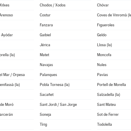
Xilxes
Chodos / Xodos
Chóvar
 Arenoso
Costur
Coves de Vinromà (l
Fanzara
Figueroles
e Ayódar
Gaibiel
Geldo
Jérica
Llosa (la)
rella (la)
Matet
Moncofa
Navajas
Nules
el Mar / Orpesa
Palanques
Pavías
enifassà (la)
Pobla Tornesa (la)
Portell de Morella
Sacañet
Salzadella (la)
 de Moró
Sant Jordi / San Jorge
Sant Mateu
garcerán
Soneja
Sot de Ferrer
Tírig
Todolella