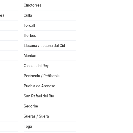
Cinctorres
es)
Culla
Forcall
Herbés
Llucena / Lucena del Cid
Montán
Olocau del Rey
Peníscola / Peñíscola
Puebla de Arenoso
San Rafael del Río
Segorbe
Sueras / Suera
Toga