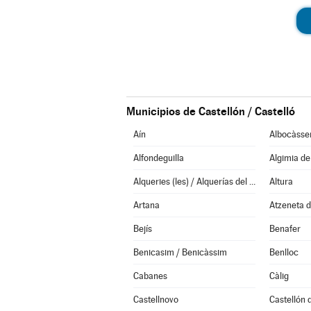
Municipios de Castellón / Castelló
Aín
Albocàsse
Alfondeguilla
Algimia d
Alqueries (les) / Alquerías del Niño Perdido
Altura
Artana
Atzeneta d
Bejís
Benafer
Benicasim / Benicàssim
Benlloc
Cabanes
Càlig
Castellnovo