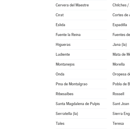
Cervera del Maestre
Chilches / 
Cirat
Cortes de
Eslida
Espadilla
Fuente la Reina
Fuentes d
Higueras
Jana (la)
Ludiente
Mata de Mo
Montanejos
Morella
Onda
Oropesa d
Pina de Montalgrao
Pobla de B
Ribesalbes
Rossell
Santa Magdalena de Pulpis
Sant Joan
Serratella (la)
Sierra En
Tales
Teresa