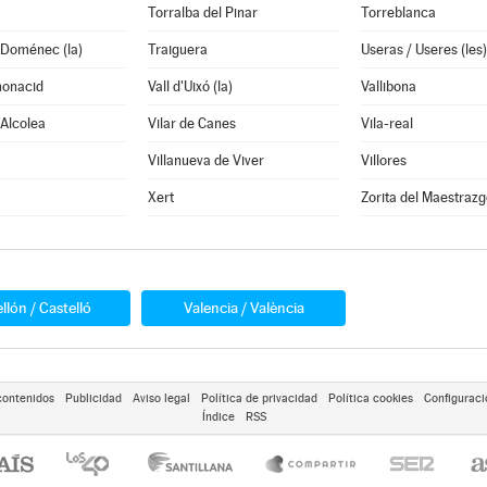
Torralba del Pinar
Torreblanca
 Doménec (la)
Traiguera
Useras / Useres (les)
monacid
Vall d'Uixó (la)
Vallibona
'Alcolea
Vilar de Canes
Vila-real
Villanueva de Viver
Villores
Xert
Zorita del Maestrazg
llón / Castelló
Valencia / València
contenidos
Publicidad
Aviso legal
Política de privacidad
Política cookies
Configuraci
Índice
RSS