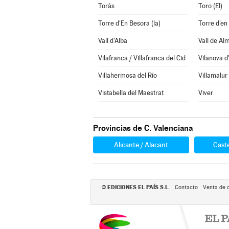
Torás
Toro (El)
Torre d'En Besora (la)
Torre d'en
Vall d'Alba
Vall de Al
Vilafranca / Villafranca del Cid
Vilanova d
Villahermosa del Río
Villamalur
Vistabella del Maestrat
Viver
Provincias de C. Valenciana
Alicante / Alacant
Caste
EDICIONES EL PAÍS S.L.
©
Contacto
Venta de 