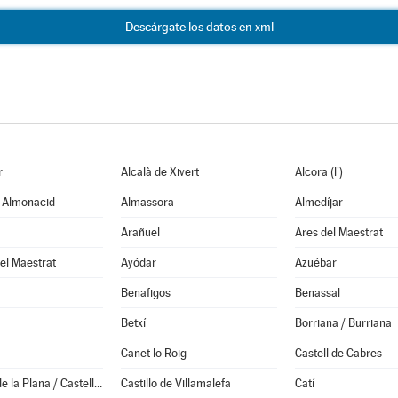
Descárgate los datos en xml
r
Alcalà de Xivert
Alcora (l')
e Almonacid
Almassora
Almedíjar
Arañuel
Ares del Maestrat
el Maestrat
Ayódar
Azuébar
Benafigos
Benassal
Betxí
Borriana / Burriana
Canet lo Roig
Castell de Cabres
Castellón de la Plana / Castelló de la Plana
Castillo de Villamalefa
Catí