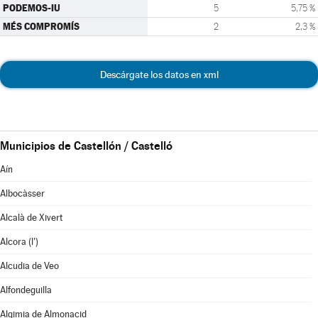
PODEMOS-IU
5
5,75 %
MÉS COMPROMÍS
2
2,3 %
Descárgate los datos en xml
Municipios de Castellón / Castelló
Aín
Albocàsser
Alcalà de Xivert
Alcora (l')
Alcudia de Veo
Alfondeguilla
Algimia de Almonacid