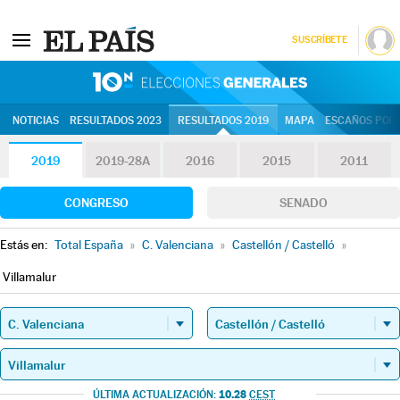
SUSCRÍBETE
10N | Eleccion
NOTICIAS
RESULTADOS 2023
RESULTADOS 2019
MAPA
ESCAÑOS POR 
2019
2019-28A
2016
2015
2011
CONGRESO
SENADO
Estás en:
Total España
»
C. Valenciana
»
Castellón / Castelló
»
Villamalur
10.28
ÚLTIMA ACTUALIZACIÓN:
CEST