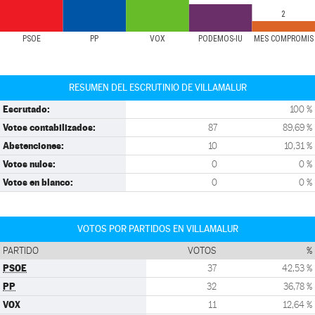
2
PSOE
PP
VOX
PODEMOS-IU
MÉS COMPROMÍS
RESUMEN DEL ESCRUTINIO DE VILLAMALUR
Escrutado:
100 %
Votos contabilizados:
87
89,69 %
Abstenciones:
10
10,31 %
Votos nulos:
0
0 %
Votos en blanco:
0
0 %
VOTOS POR PARTIDOS EN VILLAMALUR
PARTIDO
VOTOS
%
PSOE
37
42,53 %
PP
32
36,78 %
VOX
11
12,64 %