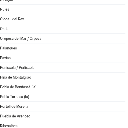
Nules
Olocau del Rey
Onda
Oropesa del Mar / Orpesa
Palanques
Pavías
Peníscola / Peñíscola
Pina de Montalgrao
Pobla de Benifassà (la)
Pobla Tornesa (la)
Portell de Morella
Puebla de Arenoso
Ribesalbes