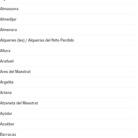
Almassora
Almedíjar
Almenara
Alqueries (les) / Alquerías del Niño Perdido
Altura
Arañuel
Ares del Maestrat
Argelita
Artana
Atzeneta del Maestrat
Ayódar
Azuébar
Barracas