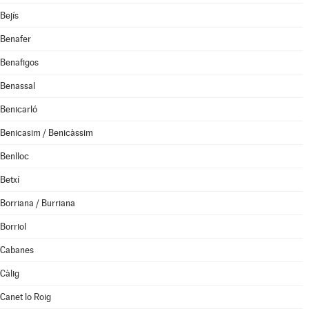
Bejís
Benafer
Benafigos
Benassal
Benicarló
Benicasim / Benicàssim
Benlloc
Betxí
Borriana / Burriana
Borriol
Cabanes
Càlig
Canet lo Roig