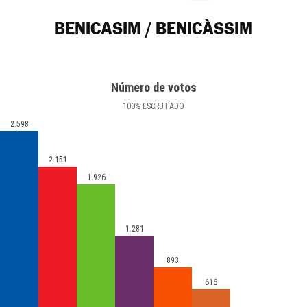
BENICASIM / BENICÀSSIM
Número de votos
100
%
ESCRUTADO
2.598
2.151
1.926
1.281
893
616