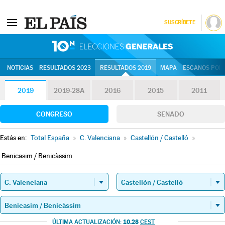
SUSCRÍBETE
10N | Eleccion
NOTICIAS
RESULTADOS 2023
RESULTADOS 2019
MAPA
ESCAÑOS POR 
2019
2019-28A
2016
2015
2011
CONGRESO
SENADO
Estás en:
Total España
»
C. Valenciana
»
Castellón / Castelló
»
Benicasim / Benicàssim
10.28
ÚLTIMA ACTUALIZACIÓN:
CEST