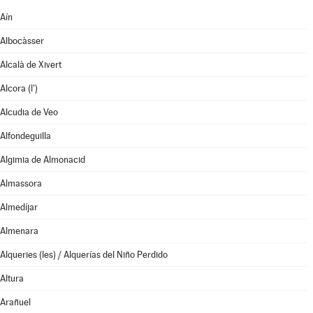
Aín
Albocàsser
Alcalà de Xivert
Alcora (l')
Alcudia de Veo
Alfondeguilla
Algimia de Almonacid
Almassora
Almedíjar
Almenara
Alqueries (les) / Alquerías del Niño Perdido
Altura
Arañuel