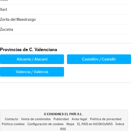
Xert
Zorita del Maestrazgo
Zucaina
Provincias de C. Valenciana
Alicante / Alacant
Castellón / Castelló
Valencia / València
EDICIONES EL PAÍS S.L.
©
Contacto
Venta de contenidos
Publicidad
Aviso legal
Política de privacidad
Política cookies
Configuración de cookies
Mapa
EL PAÍS en KIOSKOyMÁS
Índice
RSS