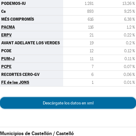
PODEMOS-IU
1.281
13,26 %
Cs
893
9,25 %
MÉS COMPROMÍS
616
6,38 %
PACMA
116
1,2 %
ERPV
21
0,22 %
AVANT ADELANTE LOS VERDES
19
0,2 %
PCOE
12
0,12 %
PUM+J
11
0,11 %
PCPE
7
0,07 %
RECORTES CERO-GV
6
0,06 %
FE de las JONS
1
0,01 %
Descárgate los datos en xml
Municipios de Castellón / Castelló