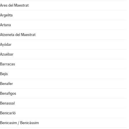
Ares del Maestrat
Argelita
Artana
Atzeneta del Maestrat
Ayódar
Azuébar
Barracas
Bejís
Benafer
Benafigos
Benassal
Benicarló
Benicasim / Benicàssim