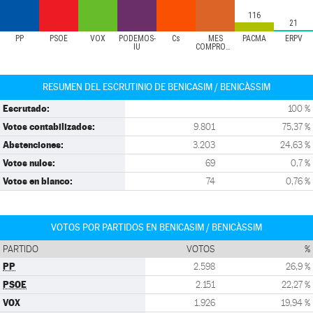
116
21
PP
PSOE
VOX
PODEMOS-
Cs
MÉS
PACMA
ERPV
IU
COMPROMÍS
RESUMEN DEL ESCRUTINIO DE BENICASIM / BENICÀSSIM
Escrutado:
100 %
Votos contabilizados:
9.801
75,37 %
Abstenciones:
3.203
24,63 %
Votos nulos:
69
0,7 %
Votos en blanco:
74
0,76 %
VOTOS POR PARTIDOS EN BENICASIM / BENICÀSSIM
PARTIDO
VOTOS
%
PP
2.598
26,9 %
PSOE
2.151
22,27 %
VOX
1.926
19,94 %