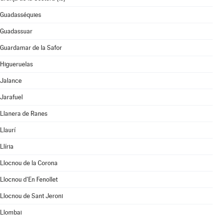
Guadasséquies
Guadassuar
Guardamar de la Safor
Higueruelas
Jalance
Jarafuel
Llanera de Ranes
Llaurí
Llíria
Llocnou de la Corona
Llocnou d'En Fenollet
Llocnou de Sant Jeroni
Llombai