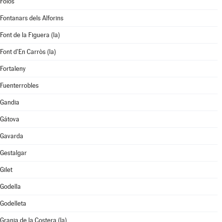
Foios
Fontanars dels Alforins
Font de la Figuera (la)
Font d'En Carròs (la)
Fortaleny
Fuenterrobles
Gandia
Gátova
Gavarda
Gestalgar
Gilet
Godella
Godelleta
Granja de la Costera (la)