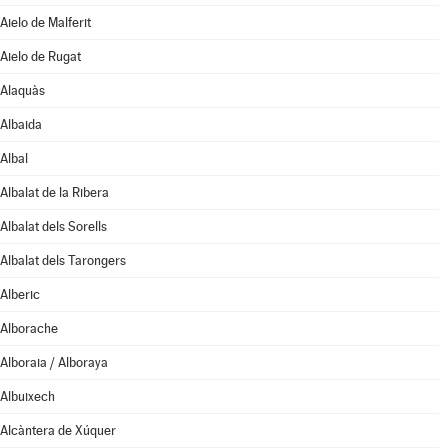
Aielo de Malferit
Aielo de Rugat
Alaquàs
Albaida
Albal
Albalat de la Ribera
Albalat dels Sorells
Albalat dels Tarongers
Alberic
Alborache
Alboraia / Alboraya
Albuixech
Alcàntera de Xúquer