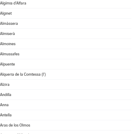
Algímia d'Alfara
Alginet
Almàssera
Almiserà
Almoines
Almussafes
Alpuente
Alqueria de la Comtessa (l')
Alzira
Andilla
Anna
Antella
Aras de los Olmos