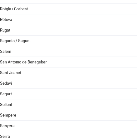
Rotglà i Corberà
Rótova
Rugat
Sagunto / Sagunt
Salem
San Antonio de Benagéber
Sant Joanet
Sedaví
Segart
Sellent
Sempere
Senyera
Serra