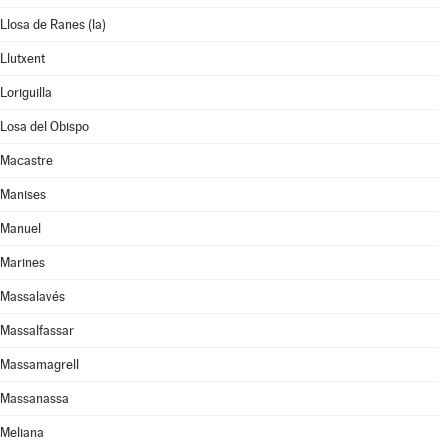
Llosa de Ranes (la)
Llutxent
Loriguilla
Losa del Obispo
Macastre
Manises
Manuel
Marines
Massalavés
Massalfassar
Massamagrell
Massanassa
Meliana