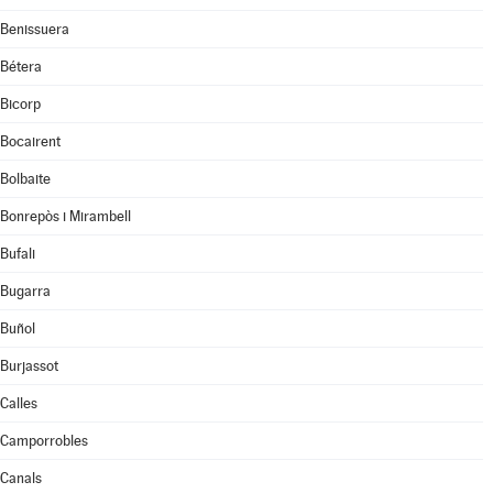
Benissuera
Bétera
Bicorp
Bocairent
Bolbaite
Bonrepòs i Mirambell
Bufali
Bugarra
Buñol
Burjassot
Calles
Camporrobles
Canals