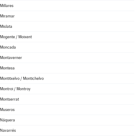
Millares
Miramar
Mislata
Mogente / Moixent
Moncada
Montaverner
Montesa
Montitxelvo / Montichelvo
Montroi / Montroy
Montserrat
Museros
Náquera
Navarrés