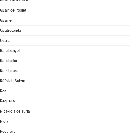
Quart de les Valls
Quart de Poblet
Quartell
Quatretonda
Quesa
Rafelbunyol
Rafelcofer
Rafelguaraf
Ráfol de Salem
Real
Requena
Riba-roja de Túria
Riola
Rocafort