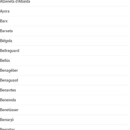
Atzeneta d'Albaida
Ayora
Barx
Barxeta
Bèlgida
Bellreguard
Bellús
Benagéber
Benaguasil
Benavites
Beneixida
Benetússer
Beniarjó
Beniatjar