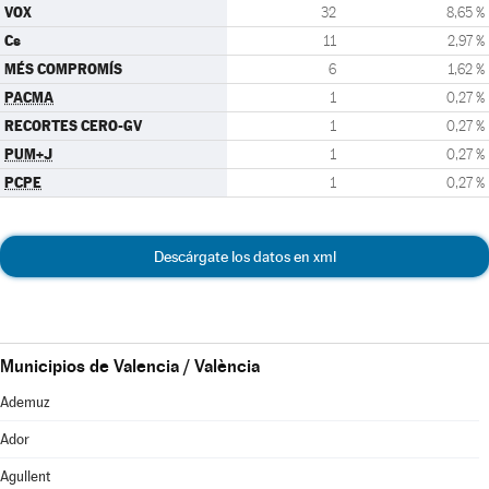
VOX
32
8,65 %
Cs
11
2,97 %
MÉS COMPROMÍS
6
1,62 %
PACMA
1
0,27 %
RECORTES CERO-GV
1
0,27 %
PUM+J
1
0,27 %
PCPE
1
0,27 %
Descárgate los datos en xml
Municipios de Valencia / València
Ademuz
Ador
Agullent