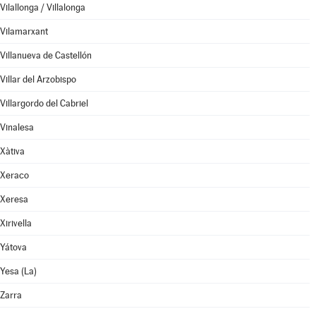
Vilallonga / Villalonga
Vilamarxant
Villanueva de Castellón
Villar del Arzobispo
Villargordo del Cabriel
Vinalesa
Xàtiva
Xeraco
Xeresa
Xirivella
Yátova
Yesa (La)
Zarra