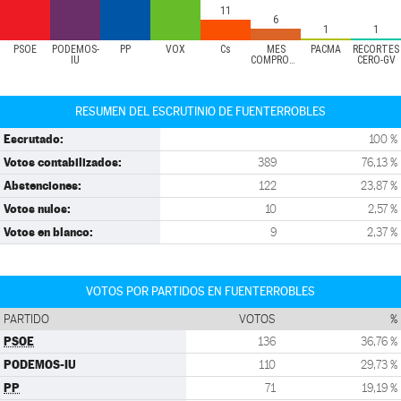
11
6
1
1
PSOE
PODEMOS-
PP
VOX
Cs
MÉS
PACMA
RECORTES
IU
COMPROMÍS
CERO-GV
RESUMEN DEL ESCRUTINIO DE FUENTERROBLES
Escrutado:
100 %
Votos contabilizados:
389
76,13 %
Abstenciones:
122
23,87 %
Votos nulos:
10
2,57 %
Votos en blanco:
9
2,37 %
VOTOS POR PARTIDOS EN FUENTERROBLES
PARTIDO
VOTOS
%
PSOE
136
36,76 %
PODEMOS-IU
110
29,73 %
PP
71
19,19 %