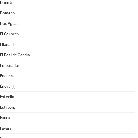
Daimús
Domeño
Dos Aguas
El Genovés
Eliana (l')
El Real de Gandia
Emperador
Enguera
Ènova (l')
Estivella
Estubeny
Faura
Favara