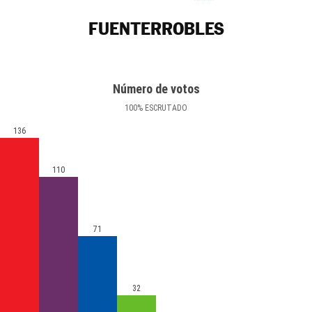
FUENTERROBLES
Número de votos
100
%
ESCRUTADO
136
110
71
32