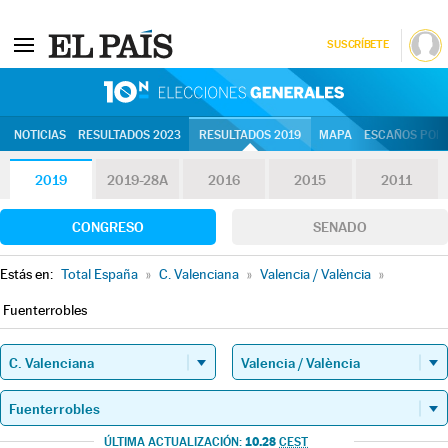
SUSCRÍBETE
10N | Eleccion
NOTICIAS
RESULTADOS 2023
RESULTADOS 2019
MAPA
ESCAÑOS POR 
2019
2019-28A
2016
2015
2011
CONGRESO
SENADO
Estás en:
Total España
»
C. Valenciana
»
Valencia / València
»
Fuenterrobles
10.28
ÚLTIMA ACTUALIZACIÓN:
CEST