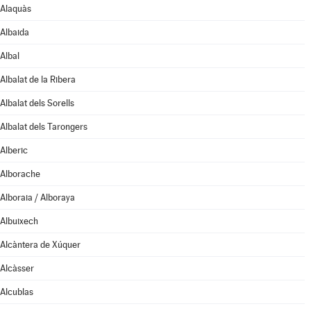
Alaquàs
Albaida
Albal
Albalat de la Ribera
Albalat dels Sorells
Albalat dels Tarongers
Alberic
Alborache
Alboraia / Alboraya
Albuixech
Alcàntera de Xúquer
Alcàsser
Alcublas