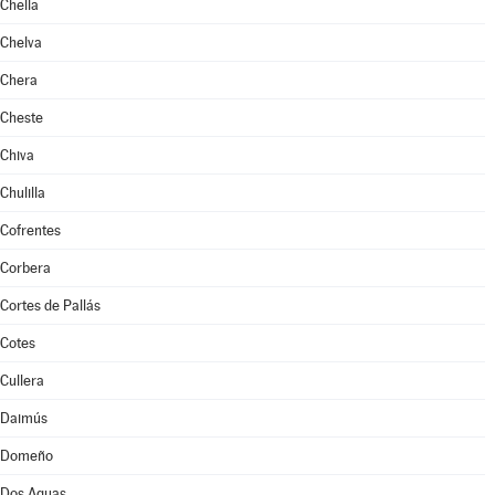
Chella
Chelva
Chera
Cheste
Chiva
Chulilla
Cofrentes
Corbera
Cortes de Pallás
Cotes
Cullera
Daimús
Domeño
Dos Aguas