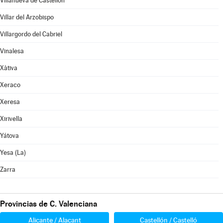
Villanueva de Castellón
Villar del Arzobispo
Villargordo del Cabriel
Vinalesa
Xàtiva
Xeraco
Xeresa
Xirivella
Yátova
Yesa (La)
Zarra
Provincias de C. Valenciana
Alicante / Alacant
Castellón / Castelló