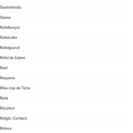
Quatretonda
Quesa
Rafelbunyol
Rafelcofer
Rafelguaraf
Ráfol de Salem
Real
Requena
Riba-roja de Túria
Riola
Rocafort
Rotglà i Corberà
Rótova