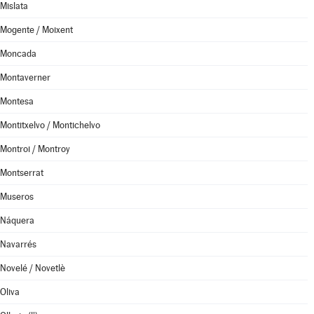
Mislata
Mogente / Moixent
Moncada
Montaverner
Montesa
Montitxelvo / Montichelvo
Montroi / Montroy
Montserrat
Museros
Náquera
Navarrés
Novelé / Novetlè
Oliva