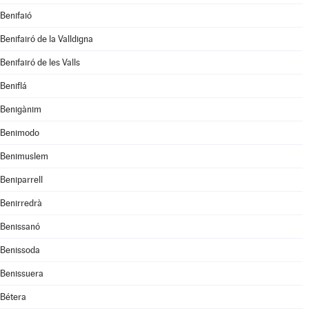
Benifaió
Benifairó de la Valldigna
Benifairó de les Valls
Beniflá
Benigànim
Benimodo
Benimuslem
Beniparrell
Benirredrà
Benissanó
Benissoda
Benissuera
Bétera