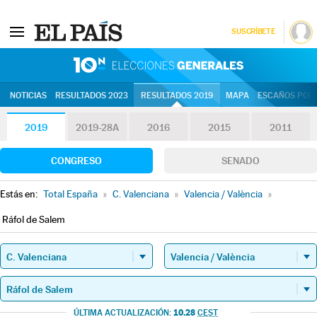
SUSCRÍBETE
10N | Eleccion
NOTICIAS
RESULTADOS 2023
RESULTADOS 2019
MAPA
ESCAÑOS POR 
2019
2019-28A
2016
2015
2011
CONGRESO
SENADO
Estás en:
Total España
»
C. Valenciana
»
Valencia / València
»
Ráfol de Salem
10.28
ÚLTIMA ACTUALIZACIÓN:
CEST