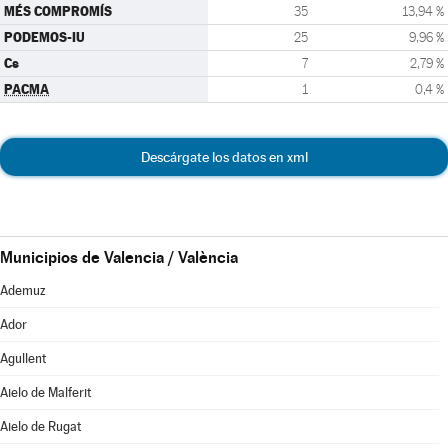
MÉS COMPROMÍS
35
13,94 %
PODEMOS-IU
25
9,96 %
Cs
7
2,79 %
PACMA
1
0,4 %
Descárgate los datos en xml
Municipios de Valencia / València
Ademuz
Ador
Agullent
Aielo de Malferit
Aielo de Rugat