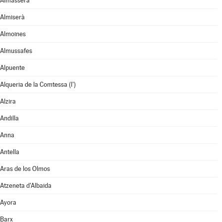
Almàssera
Almiserà
Almoines
Almussafes
Alpuente
Alqueria de la Comtessa (l')
Alzira
Andilla
Anna
Antella
Aras de los Olmos
Atzeneta d'Albaida
Ayora
Barx