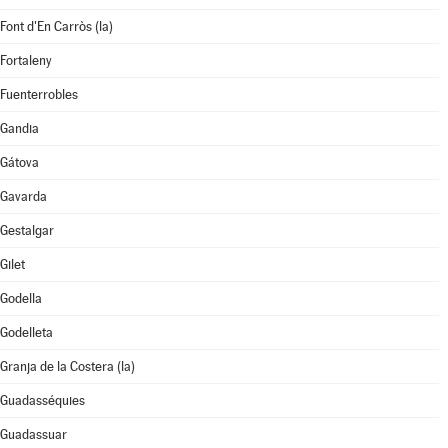
Font d'En Carròs (la)
Fortaleny
Fuenterrobles
Gandia
Gátova
Gavarda
Gestalgar
Gilet
Godella
Godelleta
Granja de la Costera (la)
Guadasséquies
Guadassuar