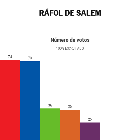
RÁFOL DE SALEM
Número de votos
100
%
ESCRUTADO
74
73
36
35
25