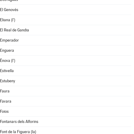
El Genovés
Eliana (l')
El Real de Gandia
Emperador
Enguera
Ènova (l')
Estivella
Estubeny
Faura
Favara
Foios
Fontanars dels Alforins
Font de la Figuera (la)