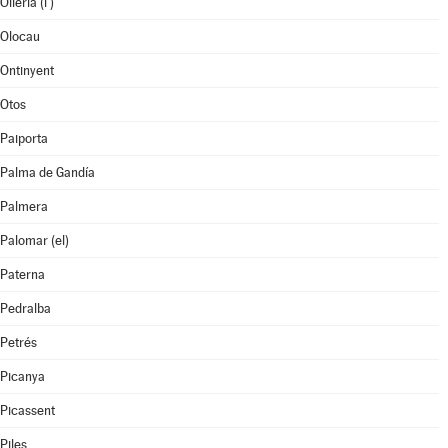
Olleria (l')
Olocau
Ontinyent
Otos
Paiporta
Palma de Gandía
Palmera
Palomar (el)
Paterna
Pedralba
Petrés
Picanya
Picassent
Piles