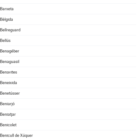
Barxeta
Bèlgida
Bellreguard
Bellús
Benagéber
Benaguasil
Benavites
Beneixida
Benetússer
Beniarjó
Beniatjar
Benicolet
Benicull de Xúquer