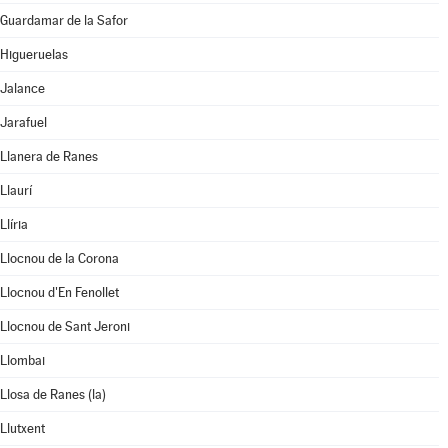
Guardamar de la Safor
Higueruelas
Jalance
Jarafuel
Llanera de Ranes
Llaurí
Llíria
Llocnou de la Corona
Llocnou d'En Fenollet
Llocnou de Sant Jeroni
Llombai
Llosa de Ranes (la)
Llutxent