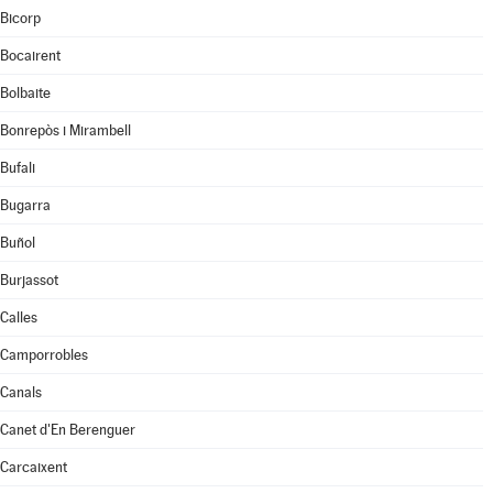
Bicorp
Bocairent
Bolbaite
Bonrepòs i Mirambell
Bufali
Bugarra
Buñol
Burjassot
Calles
Camporrobles
Canals
Canet d'En Berenguer
Carcaixent