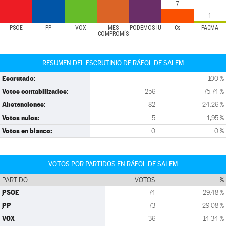
7
1
PSOE
PP
VOX
MÉS
PODEMOS-IU
Cs
PACMA
COMPROMÍS
RESUMEN DEL ESCRUTINIO DE RÁFOL DE SALEM
Escrutado:
100 %
Votos contabilizados:
256
75,74 %
Abstenciones:
82
24,26 %
Votos nulos:
5
1,95 %
Votos en blanco:
0
0 %
VOTOS POR PARTIDOS EN RÁFOL DE SALEM
PARTIDO
VOTOS
%
PSOE
74
29,48 %
PP
73
29,08 %
VOX
36
14,34 %