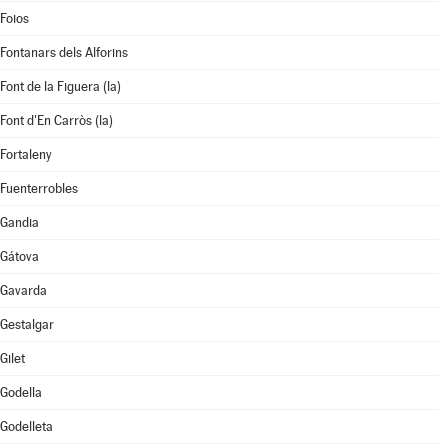
Foios
Fontanars dels Alforins
Font de la Figuera (la)
Font d'En Carròs (la)
Fortaleny
Fuenterrobles
Gandia
Gátova
Gavarda
Gestalgar
Gilet
Godella
Godelleta