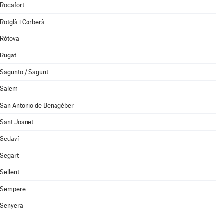
Rocafort
Rotglà i Corberà
Rótova
Rugat
Sagunto / Sagunt
Salem
San Antonio de Benagéber
Sant Joanet
Sedaví
Segart
Sellent
Sempere
Senyera