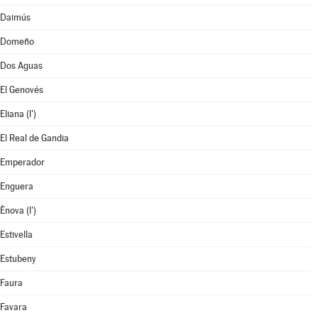
Daimús
Domeño
Dos Aguas
El Genovés
Eliana (l')
El Real de Gandia
Emperador
Enguera
Ènova (l')
Estivella
Estubeny
Faura
Favara