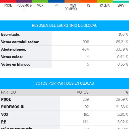
PSOE
PODEMOS-
VOX
PP
MÉS
Cs
PACMA
ERPV
IU
COMPROMÍS
RESUMEN DEL ESCRUTINIO DE OLOCAU
Escrutado:
100 %
Votos contabilizados:
908
69,21 %
Abstenciones:
404
30,79 %
Votos nulos:
4
0,44 %
Votos en blanco:
5
0,55 %
VOTOS POR PARTIDOS EN OLOCAU
PARTIDO
VOTOS
%
PSOE
239
26,59 %
PODEMOS-IU
192
21,36 %
VOX
161
17,91 %
PP
144
16,02 %