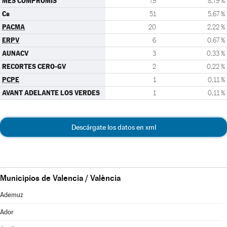
MÉS COMPROMÍS
79
8,79 %
Cs
51
5,67 %
PACMA
20
2,22 %
ERPV
6
0,67 %
AUNACV
3
0,33 %
RECORTES CERO-GV
2
0,22 %
PCPE
1
0,11 %
AVANT ADELANTE LOS VERDES
1
0,11 %
Descárgate los datos en xml
Municipios de Valencia / València
Ademuz
Ador