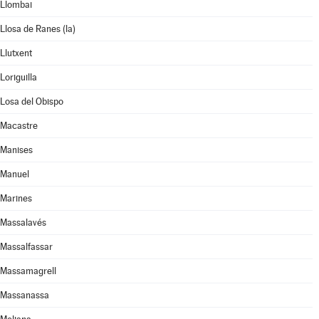
Llombai
Llosa de Ranes (la)
Llutxent
Loriguilla
Losa del Obispo
Macastre
Manises
Manuel
Marines
Massalavés
Massalfassar
Massamagrell
Massanassa