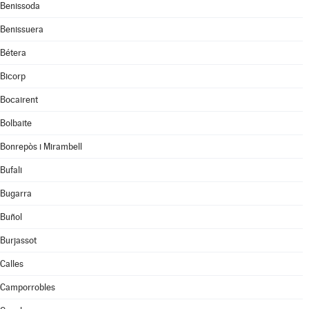
Benissoda
Benissuera
Bétera
Bicorp
Bocairent
Bolbaite
Bonrepòs i Mirambell
Bufali
Bugarra
Buñol
Burjassot
Calles
Camporrobles