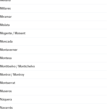
Meliana
Millares
Miramar
Mislata
Mogente / Moixent
Moncada
Montaverner
Montesa
Montitxelvo / Montichelvo
Montroi / Montroy
Montserrat
Museros
Náquera
Navarrés