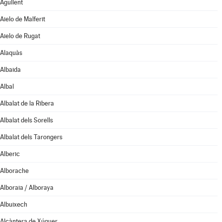
Agullent
Aielo de Malferit
Aielo de Rugat
Alaquàs
Albaida
Albal
Albalat de la Ribera
Albalat dels Sorells
Albalat dels Tarongers
Alberic
Alborache
Alboraia / Alboraya
Albuixech
Alcàntera de Xúquer