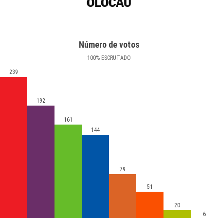
OLOCAU
Número de votos
100
%
ESCRUTADO
239
192
161
144
79
51
20
6