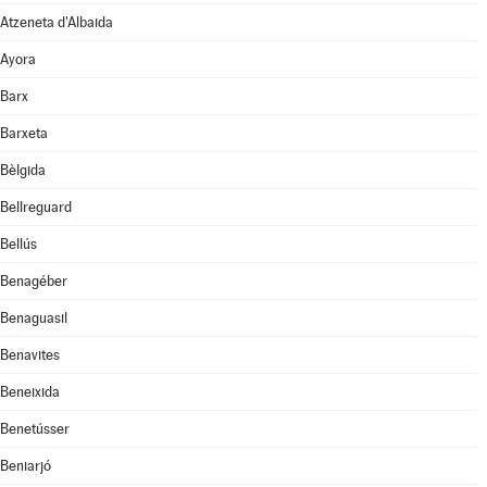
Atzeneta d'Albaida
Ayora
Barx
Barxeta
Bèlgida
Bellreguard
Bellús
Benagéber
Benaguasil
Benavites
Beneixida
Benetússer
Beniarjó