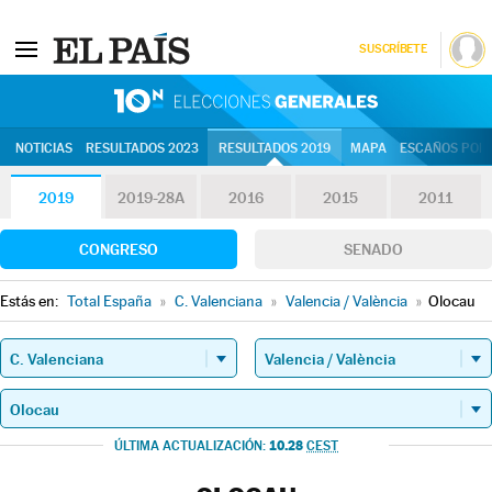
SUSCRÍBETE
10N | Eleccion
NOTICIAS
RESULTADOS 2023
RESULTADOS 2019
MAPA
ESCAÑOS POR 
2019
2019-28A
2016
2015
2011
CONGRESO
SENADO
Estás en:
Total España
»
C. Valenciana
»
Valencia / València
»
Olocau
10.28
ÚLTIMA ACTUALIZACIÓN:
CEST