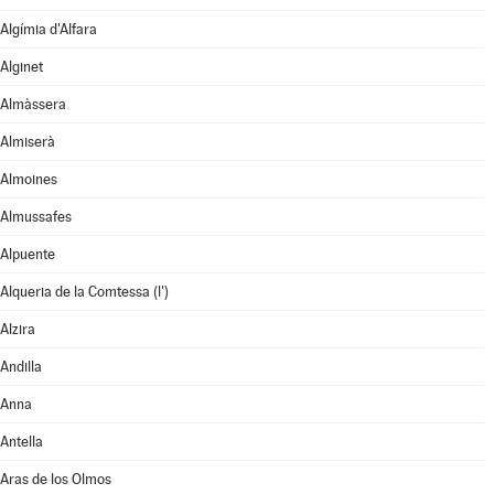
Algímia d'Alfara
Alginet
Almàssera
Almiserà
Almoines
Almussafes
Alpuente
Alqueria de la Comtessa (l')
Alzira
Andilla
Anna
Antella
Aras de los Olmos