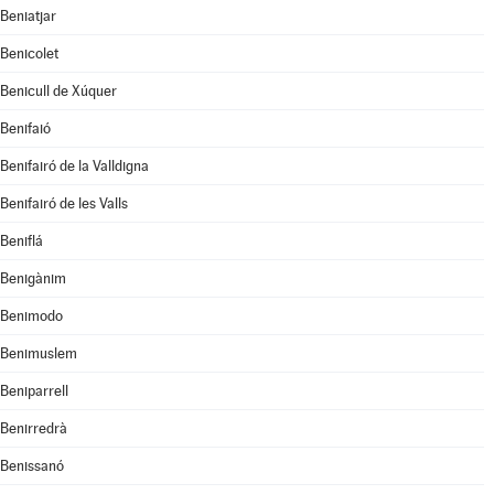
Beniatjar
Benicolet
Benicull de Xúquer
Benifaió
Benifairó de la Valldigna
Benifairó de les Valls
Beniflá
Benigànim
Benimodo
Benimuslem
Beniparrell
Benirredrà
Benissanó