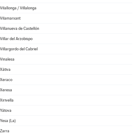
Vilallonga / Villalonga
Vilamarxant
Villanueva de Castellón
Villar del Arzobispo
Villargordo del Cabriel
Vinalesa
Xàtiva
Xeraco
Xeresa
Xirivella
Yátova
Yesa (La)
Zarra