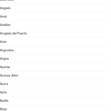
Angüés
Ansó
Antillón
Aragüés del Puerto
Arén
Argavieso
Arguis
Ayerbe
Azanuy-Alins
Azara
Azlor
Baélls
Bailo