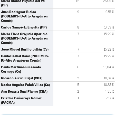
María Blanca Puyuelo del Val
12
26,09 %
(PP)
Juan Rodríguez Bielsa
9
19,57 %
(PODEMOS-IU-Alto Aragón en
Común)
Carlos Sampériz Enguita (PP)
8
17,39 %
María Elena Orejuela Aparicio
7
15,22 %
(PODEMOS-IU-Alto Aragón en
Común)
José Miguel Burillo Julián (Cs)
7
15,22 %
Daniel Isábal Rami (PODEMOS-
7
15,22 %
IU-Alto Aragón en Común)
Paula Martínez-Guisasola
6
13,04 %
Cornago (Cs)
Ricardo Arrudi Cajal (VOX)
5
10,87 %
Noelia Ángeles Folch Villas (Cs)
5
10,87 %
Ana Beatríz Gual Planas (CHA)
2
4,35 %
Cristina Peñarroya Gómez
1
2,17 %
(PACMA)