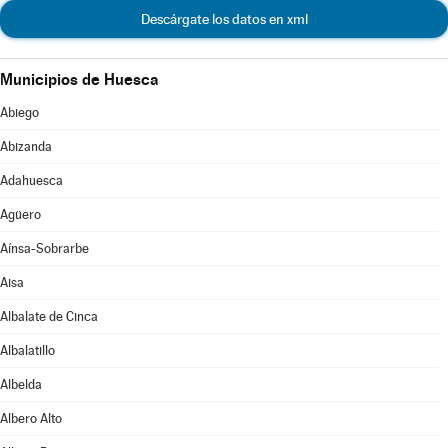
Descárgate los datos en xml
Municipios de Huesca
Abiego
Abizanda
Adahuesca
Agüero
Aínsa-Sobrarbe
Aisa
Albalate de Cinca
Albalatillo
Albelda
Albero Alto