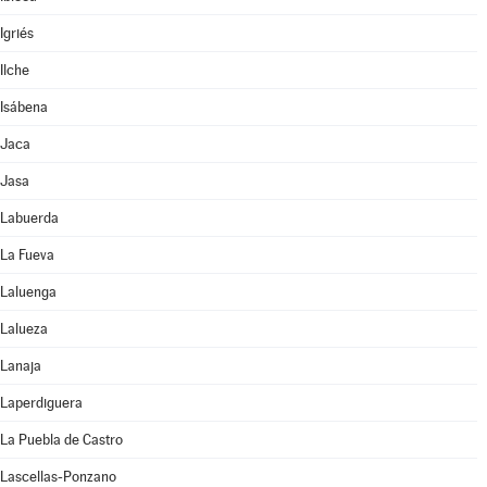
Igriés
Ilche
Isábena
Jaca
Jasa
Labuerda
La Fueva
Laluenga
Lalueza
Lanaja
Laperdiguera
La Puebla de Castro
Lascellas-Ponzano