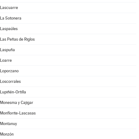
Lascuarre
La Sotonera
Laspaúles
Las Peñas de Riglos
Laspuña
Loarre
Loporzano
Loscorrales
Lupiñén-Ortilla
Monesma y Cajigar
Monflorite-Lascasas
Montanuy
Monzón