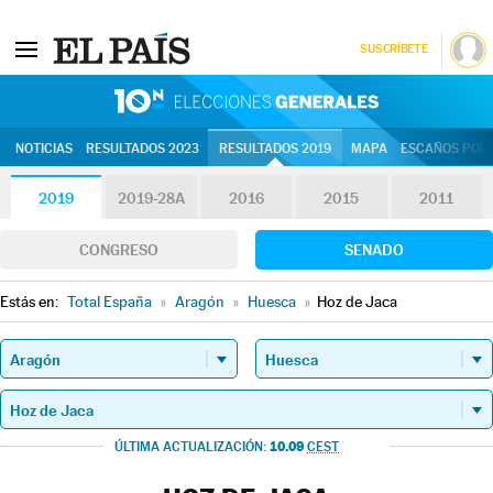
SUSCRÍBETE
10N | Eleccion
NOTICIAS
RESULTADOS 2023
RESULTADOS 2019
MAPA
ESCAÑOS POR 
2019
2019-28A
2016
2015
2011
CONGRESO
SENADO
Estás en:
Total España
»
Aragón
»
Huesca
»
Hoz de Jaca
10.09
ÚLTIMA ACTUALIZACIÓN:
CEST