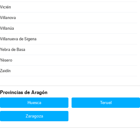
Vicién
Villanova
Villanúa
Villanueva de Sigena
Yebra de Basa
Yésero
Zaidín
Provincias de Aragón
Huesca
Teruel
Zaragoza