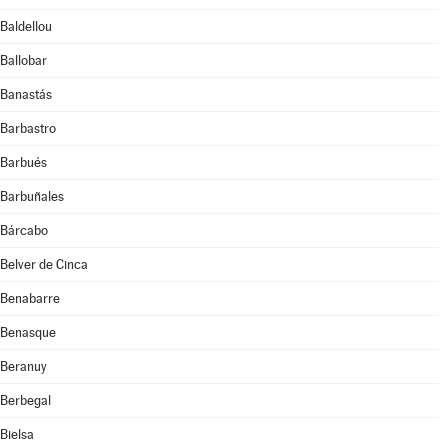
Baldellou
Ballobar
Banastás
Barbastro
Barbués
Barbuñales
Bárcabo
Belver de Cinca
Benabarre
Benasque
Beranuy
Berbegal
Bielsa