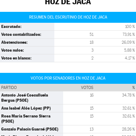
HOZ DE JACA
RESUMEN DEL ESCRUTINIO DE HOZ DE JACA
Escrutado:
100 %
Votos contabilizados:
51
73,91 %
Abstenciones:
18
26,09 %
Votos nulos:
3
5,88 %
Votos en blanco:
2
4,17 %
VOTOS POR SENADORES EN HOZ DE JACA
PARTIDO
VOTOS
%
Antonio José Cosculluela
16
34,78 %
Bergua (PSOE)
Ana Isabel Alós López (PP)
15
32,61 %
Rosa María Serrano Sierra
15
32,61 %
(PSOE)
Gonzalo Palacín Guarné (PSOE)
13
28,26 %