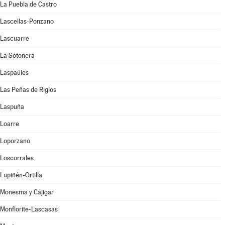
La Puebla de Castro
Lascellas-Ponzano
Lascuarre
La Sotonera
Laspaúles
Las Peñas de Riglos
Laspuña
Loarre
Loporzano
Loscorrales
Lupiñén-Ortilla
Monesma y Cajigar
Monflorite-Lascasas