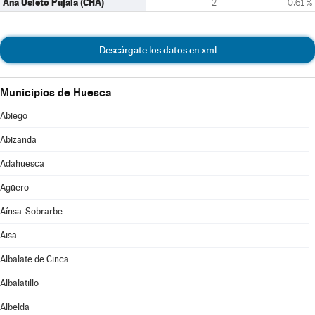
Ana Usieto Pujala (CHA)
2
0,61 %
Descárgate los datos en xml
Municipios de Huesca
Abiego
Abizanda
Adahuesca
Agüero
Aínsa-Sobrarbe
Aisa
Albalate de Cinca
Albalatillo
Albelda