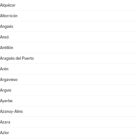
Alquézar
Altorricón
Angüés
Ansó
Antillón
Aragüés del Puerto
Arén
Argavieso
Arguis
Ayerbe
Azanuy-Alins
Azara
Azlor