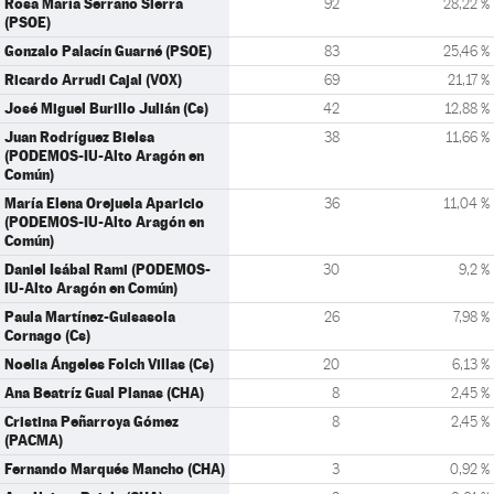
Rosa María Serrano Sierra
92
28,22 %
(PSOE)
Gonzalo Palacín Guarné (PSOE)
83
25,46 %
Ricardo Arrudi Cajal (VOX)
69
21,17 %
José Miguel Burillo Julián (Cs)
42
12,88 %
Juan Rodríguez Bielsa
38
11,66 %
(PODEMOS-IU-Alto Aragón en
Común)
María Elena Orejuela Aparicio
36
11,04 %
(PODEMOS-IU-Alto Aragón en
Común)
Daniel Isábal Rami (PODEMOS-
30
9,2 %
IU-Alto Aragón en Común)
Paula Martínez-Guisasola
26
7,98 %
Cornago (Cs)
Noelia Ángeles Folch Villas (Cs)
20
6,13 %
Ana Beatríz Gual Planas (CHA)
8
2,45 %
Cristina Peñarroya Gómez
8
2,45 %
(PACMA)
Fernando Marqués Mancho (CHA)
3
0,92 %