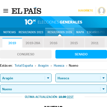
SUSCRÍBETE
10N | Eleccion
NOTICIAS
RESULTADOS 2023
RESULTADOS 2019
MAPA
ESCAÑOS POR 
2019
2019-28A
2016
2015
2011
CONGRESO
SENADO
Estás en:
Total España
»
Aragón
»
Huesca
»
Nueno
10.09
ÚLTIMA ACTUALIZACIÓN:
CEST