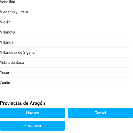
Vencillón
Viacamp y Litera
Vicién
Villanova
Villanúa
Villanueva de Sigena
Yebra de Basa
Yésero
Zaidín
Provincias de Aragón
Huesca
Teruel
Zaragoza