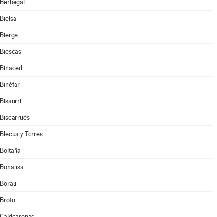
Berbegal
Bielsa
Bierge
Biescas
Binaced
Binéfar
Bisaurri
Biscarrués
Blecua y Torres
Boltaña
Bonansa
Borau
Broto
Caldearenas