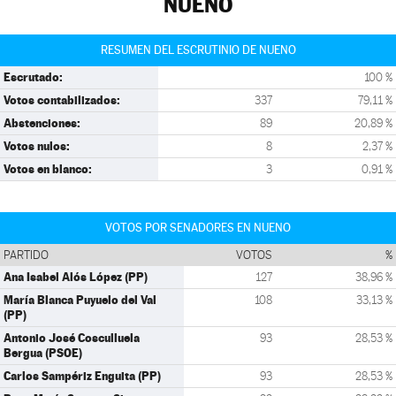
NUENO
RESUMEN DEL ESCRUTINIO DE NUENO
Escrutado:
100 %
Votos contabilizados:
337
79,11 %
Abstenciones:
89
20,89 %
Votos nulos:
8
2,37 %
Votos en blanco:
3
0,91 %
VOTOS POR SENADORES EN NUENO
PARTIDO
VOTOS
%
Ana Isabel Alós López (PP)
127
38,96 %
María Blanca Puyuelo del Val
108
33,13 %
(PP)
Antonio José Cosculluela
93
28,53 %
Bergua (PSOE)
Carlos Sampériz Enguita (PP)
93
28,53 %