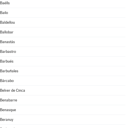
Baélls
Bailo
Baldellou
Ballobar
Banastás
Barbastro
Barbués
Barbuñales
Bárcabo
Belver de Cinca
Benabarre
Benasque
Beranuy