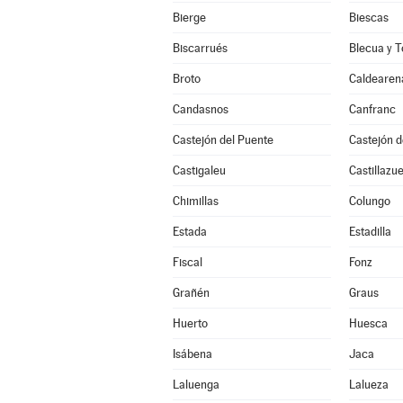
Bierge
Biescas
Biscarrués
Blecua y T
Broto
Caldearen
Candasnos
Canfranc
Castejón del Puente
Castejón 
Castigaleu
Castillazue
Chimillas
Colungo
Estada
Estadilla
Fiscal
Fonz
Grañén
Graus
Huerto
Huesca
Isábena
Jaca
Laluenga
Lalueza