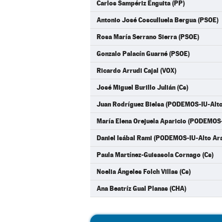
Carlos Sampériz Enguita (PP)
Antonio José Cosculluela Bergua (PSOE)
Rosa María Serrano Sierra (PSOE)
Gonzalo Palacín Guarné (PSOE)
Ricardo Arrudi Cajal (VOX)
José Miguel Burillo Julián (Cs)
Juan Rodríguez Bielsa (PODEMOS-IU-Alt
María Elena Orejuela Aparicio (PODEMOS
Daniel Isábal Rami (PODEMOS-IU-Alto Ar
Paula Martínez-Guisasola Cornago (Cs)
Noelia Ángeles Folch Villas (Cs)
Ana Beatríz Gual Planas (CHA)