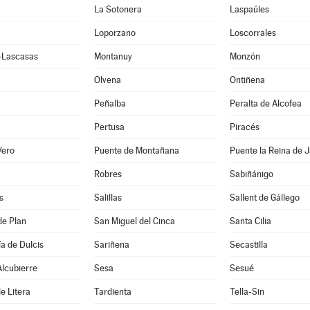
La Sotonera
Laspaúles
Loporzano
Loscorrales
e-Lascasas
Montanuy
Monzón
Olvena
Ontiñena
Peñalba
Peralta de Alcofea
Pertusa
Piracés
Vero
Puente de Montañana
Puente la Reina de 
Robres
Sabiñánigo
s
Salillas
Sallent de Gállego
de Plan
San Miguel del Cinca
Santa Cilia
a de Dulcis
Sariñena
Secastilla
lcubierre
Sesa
Sesué
e Litera
Tardienta
Tella-Sin