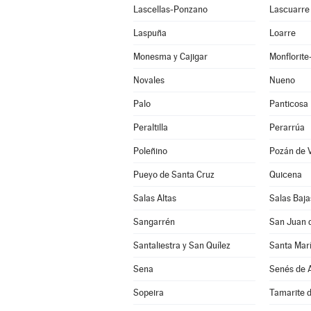
Lascellas-Ponzano
Lascuarre
Laspuña
Loarre
Monesma y Cajigar
Monflorit
Novales
Nueno
Palo
Panticosa
Peraltilla
Perarrúa
Poleñino
Pozán de 
Pueyo de Santa Cruz
Quicena
Salas Altas
Salas Baja
Sangarrén
San Juan 
Santaliestra y San Quílez
Santa Marí
Sena
Senés de A
Sopeira
Tamarite d