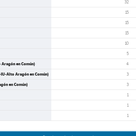
32
15
15
15
10
5
o Aragón en Común)
4
-IU-Alto Aragón en Común)
3
agón en Común)
3
1
1
1