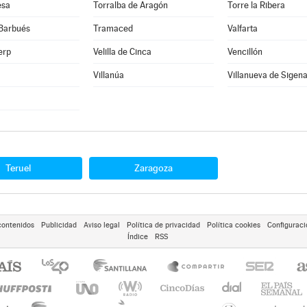
esa
Torralba de Aragón
Torre la Ribera
 Barbués
Tramaced
Valfarta
erp
Velilla de Cinca
Vencillón
Villanúa
Villanueva de Sigen
Teruel
Zaragoza
contenidos
Publicidad
Aviso legal
Política de privacidad
Política cookies
Configuraci
Índice
RSS