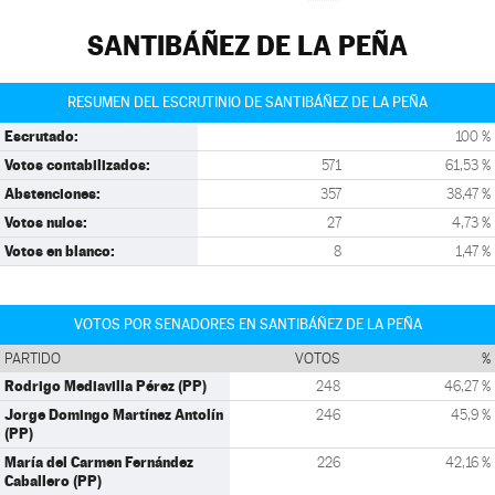
SANTIBÁÑEZ DE LA PEÑA
RESUMEN DEL ESCRUTINIO DE SANTIBÁÑEZ DE LA PEÑA
Escrutado:
100 %
Votos contabilizados:
571
61,53 %
Abstenciones:
357
38,47 %
Votos nulos:
27
4,73 %
Votos en blanco:
8
1,47 %
VOTOS POR SENADORES EN SANTIBÁÑEZ DE LA PEÑA
PARTIDO
VOTOS
%
Rodrigo Mediavilla Pérez (PP)
248
46,27 %
Jorge Domingo Martínez Antolín
246
45,9 %
(PP)
María del Carmen Fernández
226
42,16 %
Caballero (PP)