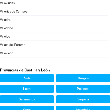
Villaviudas
Villerías de Campos
Villodre
Villodrigo
Villoldo
Villota del Páramo
Villovieco
Provincias de Castilla y León
Ávila
Burgos
León
Palencia
Salamanca
Segovia
Soria
Valladolid