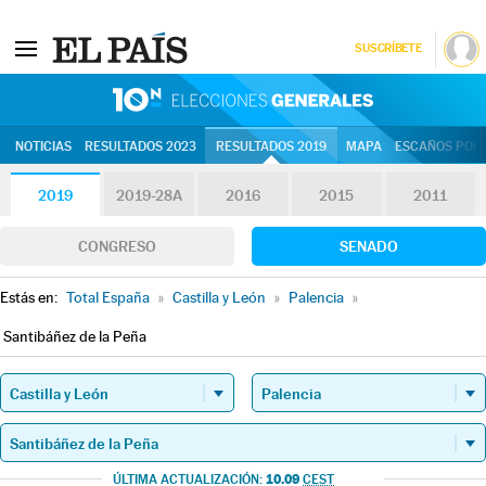
SUSCRÍBETE
10N | Eleccion
NOTICIAS
RESULTADOS 2023
RESULTADOS 2019
MAPA
ESCAÑOS POR 
2019
2019-28A
2016
2015
2011
CONGRESO
SENADO
Estás en:
Total España
»
Castilla y León
»
Palencia
»
Santibáñez de la Peña
10.09
ÚLTIMA ACTUALIZACIÓN:
CEST