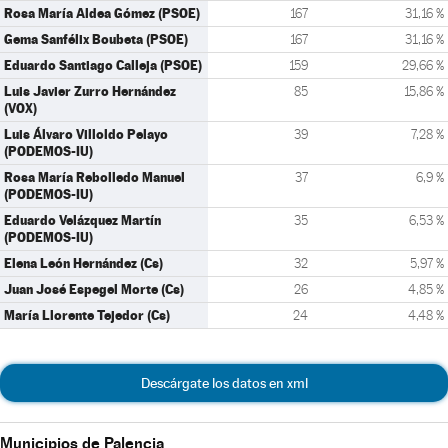
Rosa María Aldea Gómez (PSOE)
167
31,16 %
Gema Sanfélix Boubeta (PSOE)
167
31,16 %
Eduardo Santiago Calleja (PSOE)
159
29,66 %
Luis Javier Zurro Hernández
85
15,86 %
(VOX)
Luis Álvaro Villoldo Pelayo
39
7,28 %
(PODEMOS-IU)
Rosa María Rebolledo Manuel
37
6,9 %
(PODEMOS-IU)
Eduardo Velázquez Martín
35
6,53 %
(PODEMOS-IU)
Elena León Hernández (Cs)
32
5,97 %
Juan José Espegel Morte (Cs)
26
4,85 %
María Llorente Tejedor (Cs)
24
4,48 %
Descárgate los datos en xml
Municipios de Palencia