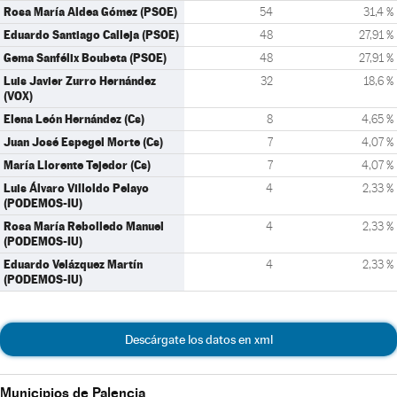
Rosa María Aldea Gómez (PSOE)
54
31,4 %
Eduardo Santiago Calleja (PSOE)
48
27,91 %
Gema Sanfélix Boubeta (PSOE)
48
27,91 %
Luis Javier Zurro Hernández
32
18,6 %
(VOX)
Elena León Hernández (Cs)
8
4,65 %
Juan José Espegel Morte (Cs)
7
4,07 %
María Llorente Tejedor (Cs)
7
4,07 %
Luis Álvaro Villoldo Pelayo
4
2,33 %
(PODEMOS-IU)
Rosa María Rebolledo Manuel
4
2,33 %
(PODEMOS-IU)
Eduardo Velázquez Martín
4
2,33 %
(PODEMOS-IU)
Descárgate los datos en xml
Municipios de Palencia