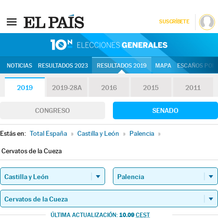
SUSCRÍBETE
10N | Eleccion
NOTICIAS
RESULTADOS 2023
RESULTADOS 2019
MAPA
ESCAÑOS POR 
2019
2019-28A
2016
2015
2011
CONGRESO
SENADO
Estás en:
Total España
»
Castilla y León
»
Palencia
»
Cervatos de la Cueza
10.09
ÚLTIMA ACTUALIZACIÓN:
CEST