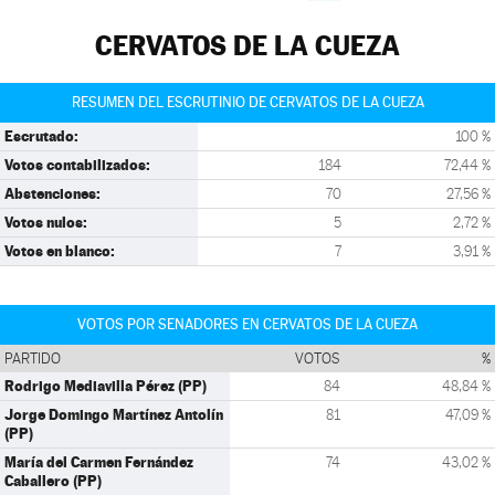
CERVATOS DE LA CUEZA
RESUMEN DEL ESCRUTINIO DE CERVATOS DE LA CUEZA
Escrutado:
100 %
Votos contabilizados:
184
72,44 %
Abstenciones:
70
27,56 %
Votos nulos:
5
2,72 %
Votos en blanco:
7
3,91 %
VOTOS POR SENADORES EN CERVATOS DE LA CUEZA
PARTIDO
VOTOS
%
Rodrigo Mediavilla Pérez (PP)
84
48,84 %
Jorge Domingo Martínez Antolín
81
47,09 %
(PP)
María del Carmen Fernández
74
43,02 %
Caballero (PP)