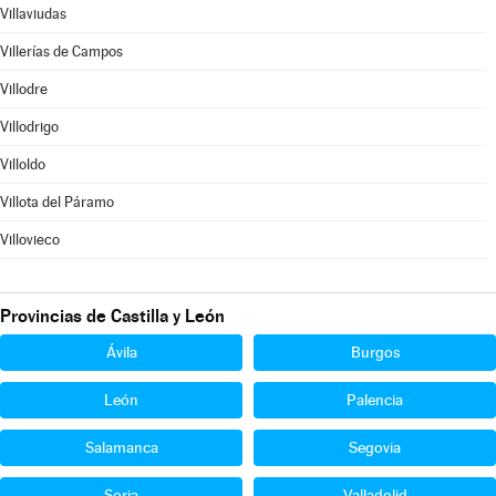
Villaviudas
Villerías de Campos
Villodre
Villodrigo
Villoldo
Villota del Páramo
Villovieco
Provincias de Castilla y León
Ávila
Burgos
León
Palencia
Salamanca
Segovia
Soria
Valladolid