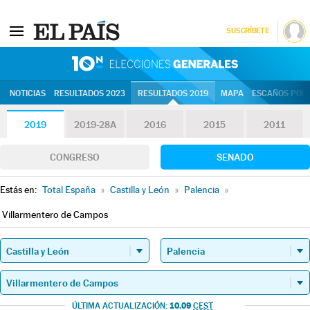
SUSCRÍBETE
10N | Eleccion
NOTICIAS
RESULTADOS 2023
RESULTADOS 2019
MAPA
ESCAÑOS POR 
2019
2019-28A
2016
2015
2011
CONGRESO
SENADO
Estás en:
Total España
»
Castilla y León
»
Palencia
»
Villarmentero de Campos
10.09
ÚLTIMA ACTUALIZACIÓN:
CEST