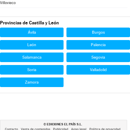
Villovieco
Provincias de Castilla y León
Ávila
Burgos
León
Palencia
Salamanca
Segovia
Soria
Valladolid
Zamora
EDICIONES EL PAÍS S.L.
©
Contacto
Venta de contenidos
Publicidad
Aviso legal
Política de privacidad