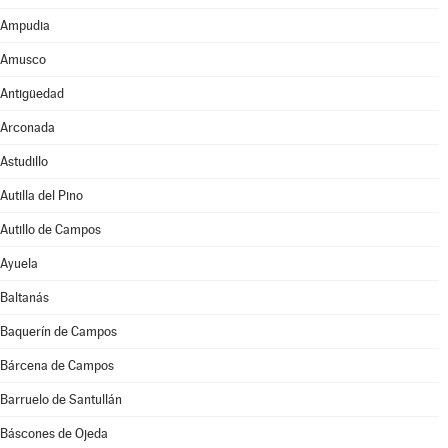
Ampudia
Amusco
Antigüedad
Arconada
Astudillo
Autilla del Pino
Autillo de Campos
Ayuela
Baltanás
Baquerín de Campos
Bárcena de Campos
Barruelo de Santullán
Báscones de Ojeda