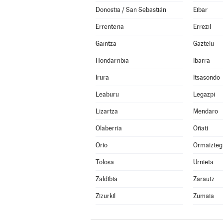
Donostia / San Sebastián
Eibar
Errenteria
Errezil
Gaintza
Gaztelu
Hondarribia
Ibarra
Irura
Itsasondo
Leaburu
Legazpi
Lizartza
Mendaro
Olaberria
Oñati
Orio
Ormaizteg
Tolosa
Urnieta
Zaldibia
Zarautz
Zizurkil
Zumaia