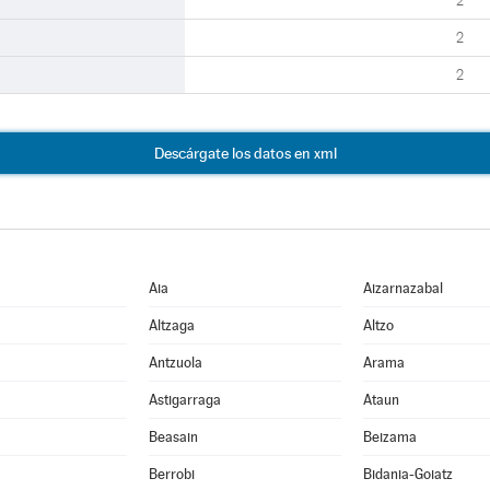
2
2
2
Descárgate los datos en xml
Aia
Aizarnazabal
Altzaga
Altzo
Antzuola
Arama
Astigarraga
Ataun
Beasain
Beizama
Berrobi
Bidania-Goiatz