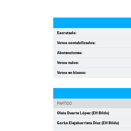
Escrutado:
Votos contabilizados:
Abstenciones:
Votos nulos:
Votos en blanco:
PARTIDO
Olaia Duarte López (EH Bildu)
Gorka Elejabarrieta Díaz (EH Bildu)