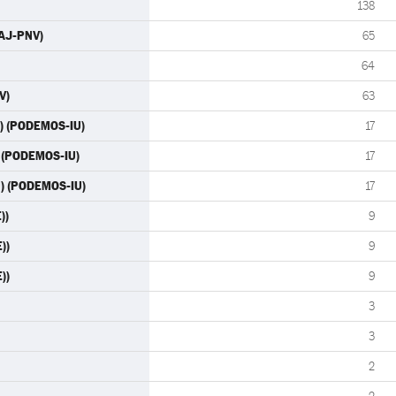
138
EAJ-PNV)
65
64
V)
63
U) (PODEMOS-IU)
17
) (PODEMOS-IU)
17
) (PODEMOS-IU)
17
))
9
))
9
))
9
3
3
2