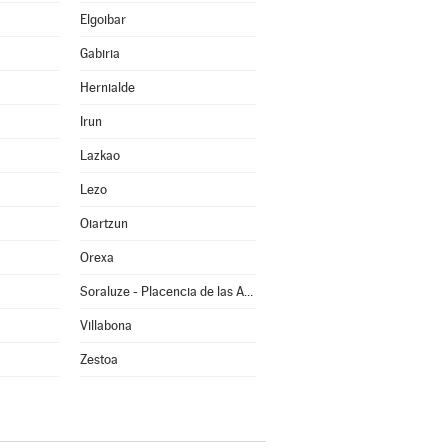
Elgoibar
Gabiria
Hernialde
Irun
Lazkao
Lezo
Oiartzun
Orexa
Soraluze - Placencia de las Armas
Villabona
Zestoa