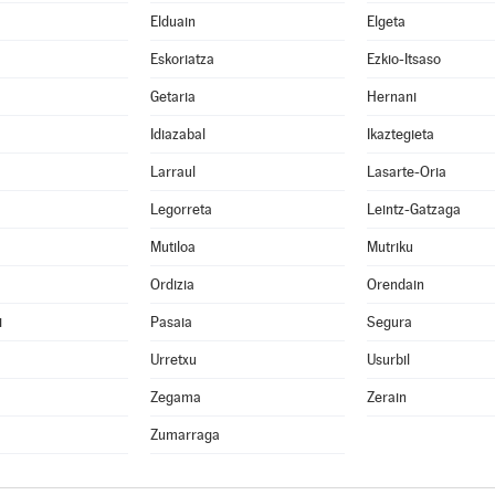
Elduain
Elgeta
Eskoriatza
Ezkio-Itsaso
Getaria
Hernani
Idiazabal
Ikaztegieta
Larraul
Lasarte-Oria
Legorreta
Leintz-Gatzaga
Mutiloa
Mutriku
Ordizia
Orendain
i
Pasaia
Segura
Urretxu
Usurbil
Zegama
Zerain
Zumarraga