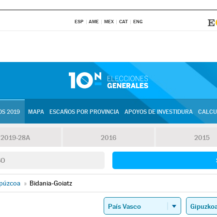
ESP
AME
MEX
CAT
ENG
S 2019
MAPA
ESCAÑOS POR PROVINCIA
APOYOS DE INVESTIDURA
CALCU
2019-28A
2016
2015
SO
púzcoa
»
Bidania-Goiatz