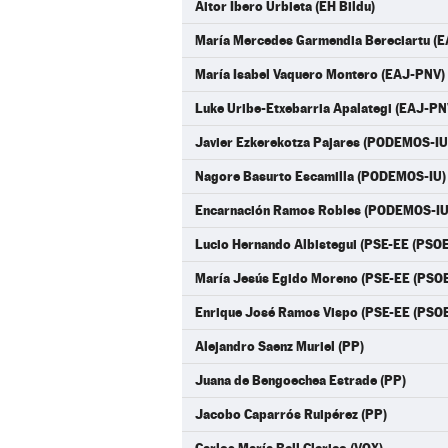
Aitor Ibero Urbieta (EH Bildu)
María Mercedes Garmendia Bereciartu (
María Isabel Vaquero Montero (EAJ-PNV)
Luke Uribe-Etxebarria Apalategi (EAJ-PN
Javier Ezkerekotza Pajares (PODEMOS-I
Nagore Basurto Escamilla (PODEMOS-IU
Encarnación Ramos Robles (PODEMOS-IU
Lucio Hernando Albistegui (PSE-EE (PSOE
María Jesús Egido Moreno (PSE-EE (PSOE
Enrique José Ramos Vispo (PSE-EE (PSOE
Alejandro Saenz Muriel (PP)
Juana de Bengoechea Estrade (PP)
Jacobo Caparrós Ruipérez (PP)