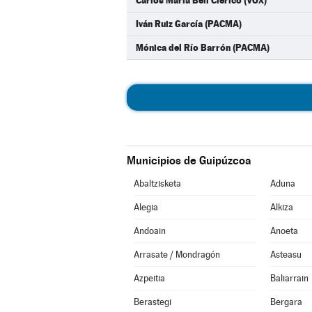
Carlos María Bell Clerico (VOX)
Iván Ruiz García (PACMA)
Mónica del Río Barrón (PACMA)
Municipios de Guipúzcoa
Abaltzisketa
Aduna
Alegia
Alkiza
Andoain
Anoeta
Arrasate / Mondragón
Asteasu
Azpeitia
Baliarrain
Berastegi
Bergara