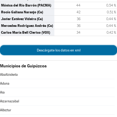
Mónica del Río Barrón (PACMA)
44
0,54 %
Rocío Galiana Naranjo (Cs)
42
0,51 %
Javier Estévez Videira (Cs)
36
0,44 %
Mercedes Rodríguez Andrés (Cs)
36
0,44 %
Carlos María Bell Clerico (VOX)
34
0,42 %
Descárgate los datos en xml
Municipios de Guipúzcoa
Abaltzisketa
Aduna
Aia
Aizarnazabal
Albiztur