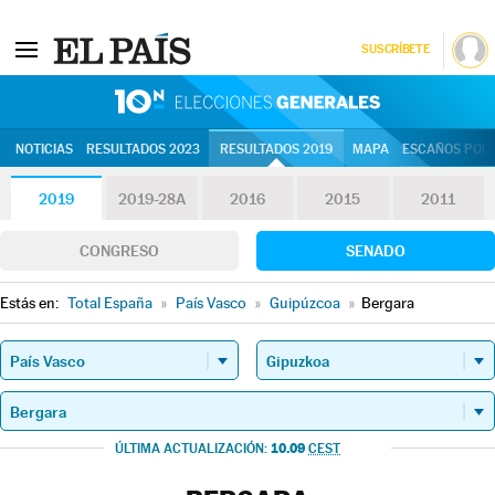
SUSCRÍBETE
10N | Eleccion
NOTICIAS
RESULTADOS 2023
RESULTADOS 2019
MAPA
ESCAÑOS POR 
2019
2019-28A
2016
2015
2011
CONGRESO
SENADO
Estás en:
Total España
»
País Vasco
»
Guipúzcoa
»
Bergara
10.09
ÚLTIMA ACTUALIZACIÓN:
CEST