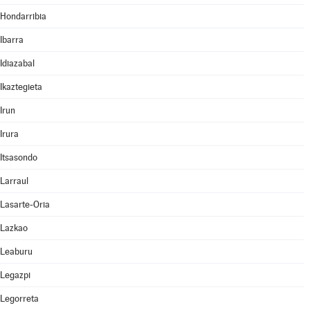
Hondarribia
Ibarra
Idiazabal
Ikaztegieta
Irun
Irura
Itsasondo
Larraul
Lasarte-Oria
Lazkao
Leaburu
Legazpi
Legorreta