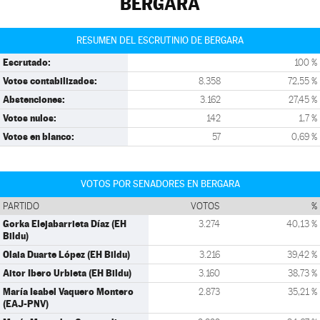
BERGARA
RESUMEN DEL ESCRUTINIO DE BERGARA
Escrutado:
100 %
Votos contabilizados:
8.358
72,55 %
Abstenciones:
3.162
27,45 %
Votos nulos:
142
1,7 %
Votos en blanco:
57
0,69 %
VOTOS POR SENADORES EN BERGARA
PARTIDO
VOTOS
%
Gorka Elejabarrieta Díaz (EH
3.274
40,13 %
Bildu)
Olaia Duarte López (EH Bildu)
3.216
39,42 %
Aitor Ibero Urbieta (EH Bildu)
3.160
38,73 %
María Isabel Vaquero Montero
2.873
35,21 %
(EAJ-PNV)