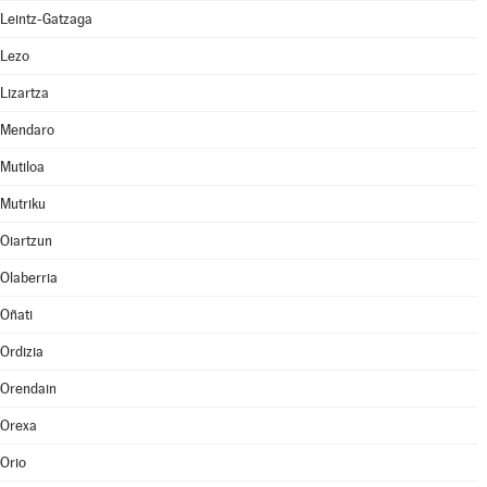
Leintz-Gatzaga
Lezo
Lizartza
Mendaro
Mutiloa
Mutriku
Oiartzun
Olaberria
Oñati
Ordizia
Orendain
Orexa
Orio