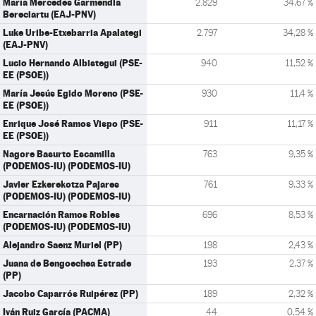
María Mercedes Garmendia
2.829
34,67 %
Bereciartu (EAJ-PNV)
Luke Uribe-Etxebarria Apalategi
2.797
34,28 %
(EAJ-PNV)
Lucio Hernando Albistegui (PSE-
940
11,52 %
EE (PSOE))
María Jesús Egido Moreno (PSE-
930
11,4 %
EE (PSOE))
Enrique José Ramos Vispo (PSE-
911
11,17 %
EE (PSOE))
Nagore Basurto Escamilla
763
9,35 %
(PODEMOS-IU) (PODEMOS-IU)
Javier Ezkerekotza Pajares
761
9,33 %
(PODEMOS-IU) (PODEMOS-IU)
Encarnación Ramos Robles
696
8,53 %
(PODEMOS-IU) (PODEMOS-IU)
Alejandro Saenz Muriel (PP)
198
2,43 %
Juana de Bengoechea Estrade
193
2,37 %
(PP)
Jacobo Caparrós Ruipérez (PP)
189
2,32 %
Iván Ruiz García (PACMA)
44
0,54 %