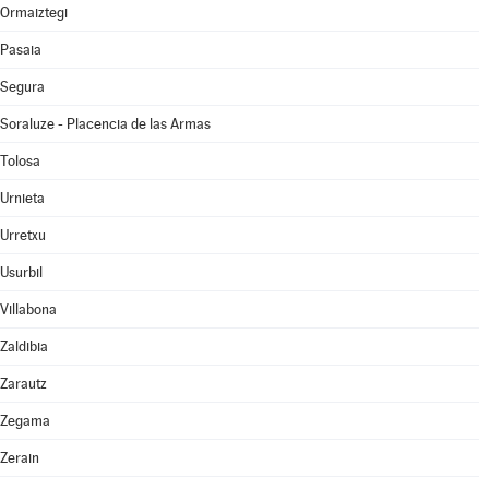
Ormaiztegi
Pasaia
Segura
Soraluze - Placencia de las Armas
Tolosa
Urnieta
Urretxu
Usurbil
Villabona
Zaldibia
Zarautz
Zegama
Zerain