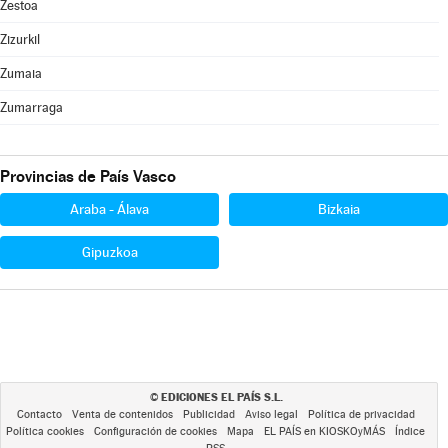
Zestoa
Zizurkil
Zumaia
Zumarraga
Provincias de País Vasco
Araba - Álava
Bizkaia
Gipuzkoa
EDICIONES EL PAÍS S.L.
©
Contacto
Venta de contenidos
Publicidad
Aviso legal
Política de privacidad
Política cookies
Configuración de cookies
Mapa
EL PAÍS en KIOSKOyMÁS
Índice