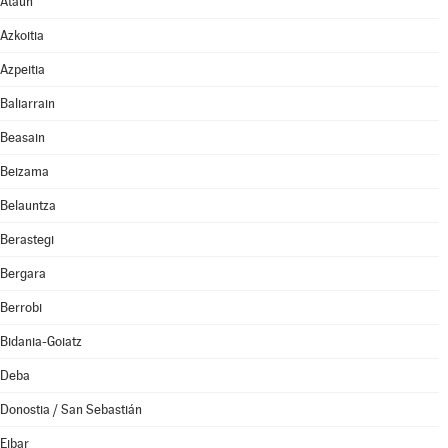
Ataun
Azkoitia
Azpeitia
Baliarrain
Beasain
Beizama
Belauntza
Berastegi
Bergara
Berrobi
Bidania-Goiatz
Deba
Donostia / San Sebastián
Eibar