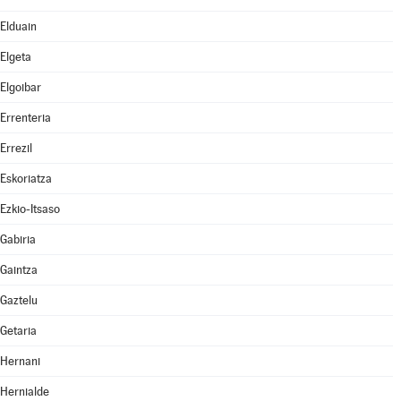
Elduain
Elgeta
Elgoibar
Errenteria
Errezil
Eskoriatza
Ezkio-Itsaso
Gabiria
Gaintza
Gaztelu
Getaria
Hernani
Hernialde