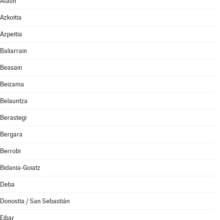
Ataun
Azkoitia
Azpeitia
Baliarrain
Beasain
Beizama
Belauntza
Berastegi
Bergara
Berrobi
Bidania-Goiatz
Deba
Donostia / San Sebastián
Eibar