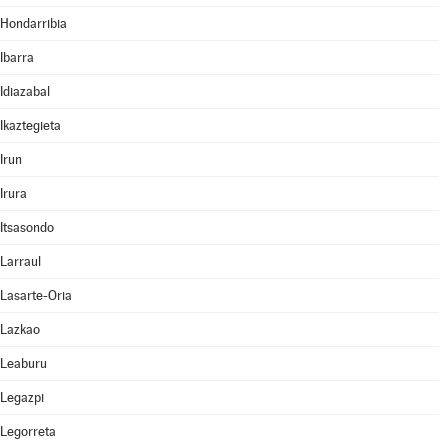
Hondarribia
Ibarra
Idiazabal
Ikaztegieta
Irun
Irura
Itsasondo
Larraul
Lasarte-Oria
Lazkao
Leaburu
Legazpi
Legorreta