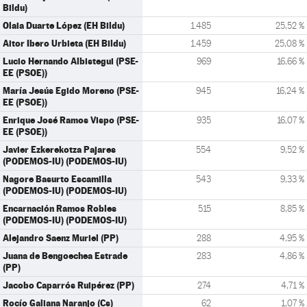
Bildu)
Olaia Duarte López (EH Bildu)
1.485
25,52 %
Aitor Ibero Urbieta (EH Bildu)
1.459
25,08 %
Lucio Hernando Albistegui (PSE-
969
16,66 %
EE (PSOE))
María Jesús Egido Moreno (PSE-
945
16,24 %
EE (PSOE))
Enrique José Ramos Vispo (PSE-
935
16,07 %
EE (PSOE))
Javier Ezkerekotza Pajares
554
9,52 %
(PODEMOS-IU) (PODEMOS-IU)
Nagore Basurto Escamilla
543
9,33 %
(PODEMOS-IU) (PODEMOS-IU)
Encarnación Ramos Robles
515
8,85 %
(PODEMOS-IU) (PODEMOS-IU)
Alejandro Saenz Muriel (PP)
288
4,95 %
Juana de Bengoechea Estrade
283
4,86 %
(PP)
Jacobo Caparrós Ruipérez (PP)
274
4,71 %
Rocío Galiana Naranjo (Cs)
62
1,07 %