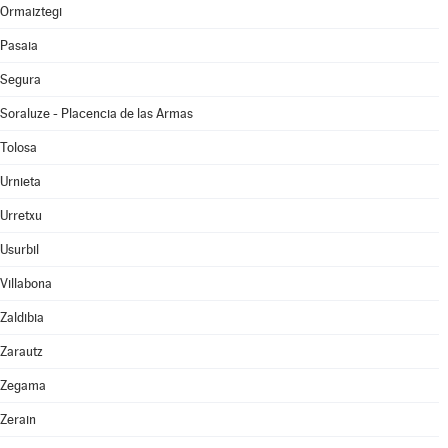
Ormaiztegi
Pasaia
Segura
Soraluze - Placencia de las Armas
Tolosa
Urnieta
Urretxu
Usurbil
Villabona
Zaldibia
Zarautz
Zegama
Zerain