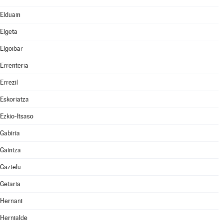
Elduain
Elgeta
Elgoibar
Errenteria
Errezil
Eskoriatza
Ezkio-Itsaso
Gabiria
Gaintza
Gaztelu
Getaria
Hernani
Hernialde