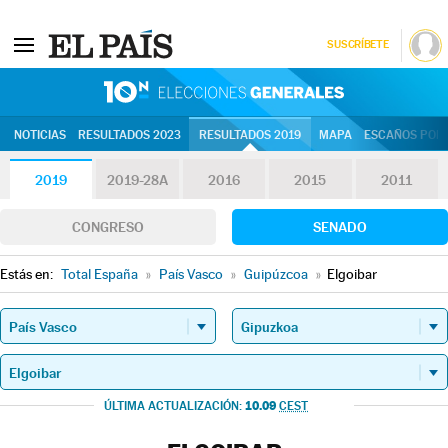
SUSCRÍBETE
10N | Eleccion
NOTICIAS
RESULTADOS 2023
RESULTADOS 2019
MAPA
ESCAÑOS POR 
2019
2019-28A
2016
2015
2011
CONGRESO
SENADO
Estás en:
Total España
»
País Vasco
»
Guipúzcoa
»
Elgoibar
10.09
ÚLTIMA ACTUALIZACIÓN:
CEST