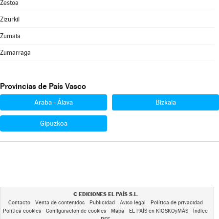
Zestoa
Zizurkil
Zumaia
Zumarraga
Provincias de País Vasco
Araba - Álava
Bizkaia
Gipuzkoa
EDICIONES EL PAÍS S.L.
©
Contacto
Venta de contenidos
Publicidad
Aviso legal
Política de privacidad
Política cookies
Configuración de cookies
Mapa
EL PAÍS en KIOSKOyMÁS
Índice