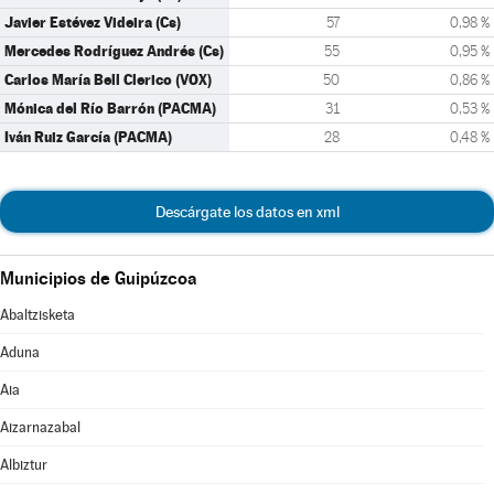
Javier Estévez Videira (Cs)
57
0,98 %
Mercedes Rodríguez Andrés (Cs)
55
0,95 %
Carlos María Bell Clerico (VOX)
50
0,86 %
Mónica del Río Barrón (PACMA)
31
0,53 %
Iván Ruiz García (PACMA)
28
0,48 %
Descárgate los datos en xml
Municipios de Guipúzcoa
Abaltzisketa
Aduna
Aia
Aizarnazabal
Albiztur