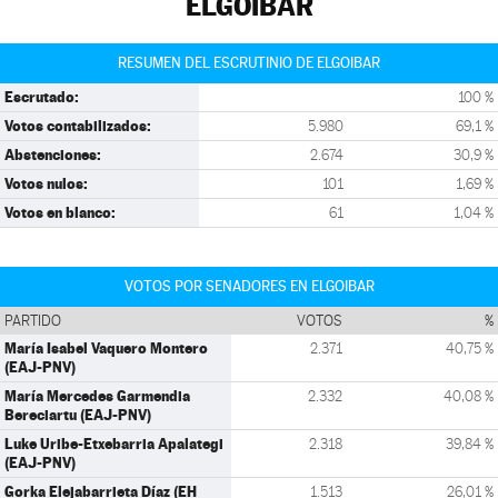
ELGOIBAR
RESUMEN DEL ESCRUTINIO DE ELGOIBAR
Escrutado:
100 %
Votos contabilizados:
5.980
69,1 %
Abstenciones:
2.674
30,9 %
Votos nulos:
101
1,69 %
Votos en blanco:
61
1,04 %
VOTOS POR SENADORES EN ELGOIBAR
PARTIDO
VOTOS
%
María Isabel Vaquero Montero
2.371
40,75 %
(EAJ-PNV)
María Mercedes Garmendia
2.332
40,08 %
Bereciartu (EAJ-PNV)
Luke Uribe-Etxebarria Apalategi
2.318
39,84 %
(EAJ-PNV)
Gorka Elejabarrieta Díaz (EH
1.513
26,01 %