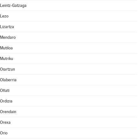
Leintz-Gatzaga
Lezo
Lizartza
Mendaro
Mutiloa
Mutriku
Oiartzun
Olaberria
Oñati
Ordizia
Orendain
Orexa
Orio