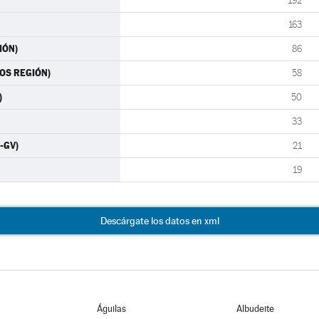
192
163
IÓN)
86
MOS REGIÓN)
58
)
50
33
-GV)
21
19
Descárgate los datos en xml
Águilas
Albudeite