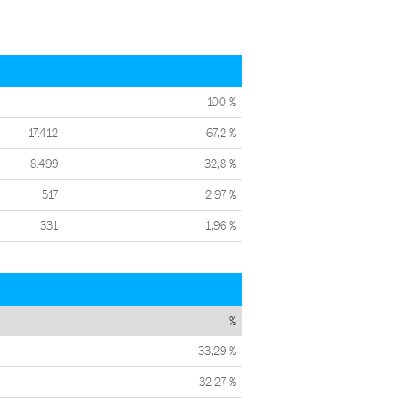
100 %
17.412
67,2 %
8.499
32,8 %
517
2,97 %
331
1,96 %
%
33,29 %
32,27 %