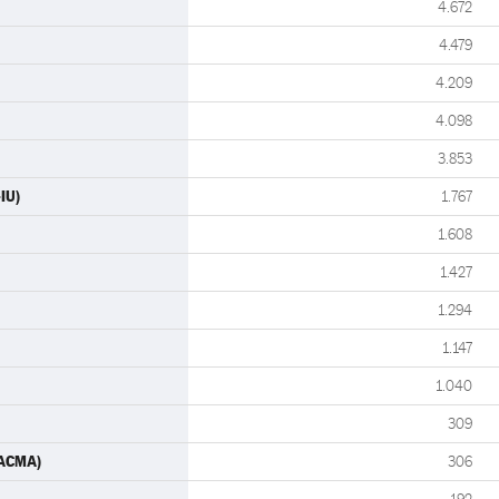
4.672
4.479
4.209
4.098
3.853
IU)
1.767
1.608
1.427
1.294
1.147
1.040
309
PACMA)
306