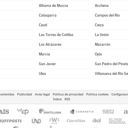
Alhama de Murcia
Archena
Calasparra
Campos del Río
Ceutí
Cieza
Las Torres de Cotillas
La Unión
Los Alcázares
Mazarrón
Murcia
Ojós
San Javier
San Pedro del Pinat
Ulea
Villanueva del Río S
contenidos
Publicidad
Aviso legal
Política de privacidad
Política cookies
Configuraci
Índice
RSS