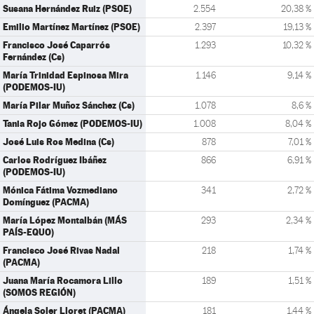
Susana Hernández Ruiz (PSOE)
2.554
20,38 %
Emilio Martínez Martínez (PSOE)
2.397
19,13 %
Francisco José Caparrós
1.293
10,32 %
Fernández (Cs)
María Trinidad Espinosa Mira
1.146
9,14 %
(PODEMOS-IU)
María Pilar Muñoz Sánchez (Cs)
1.078
8,6 %
Tania Rojo Gómez (PODEMOS-IU)
1.008
8,04 %
José Luis Ros Medina (Cs)
878
7,01 %
Carlos Rodríguez Ibáñez
866
6,91 %
(PODEMOS-IU)
Mónica Fátima Vozmediano
341
2,72 %
Domínguez (PACMA)
María López Montalbán (MÁS
293
2,34 %
PAÍS-EQUO)
Francisco José Rivas Nadal
218
1,74 %
(PACMA)
Juana María Rocamora Lillo
189
1,51 %
(SOMOS REGIÓN)
Ángela Soler Lloret (PACMA)
181
1,44 %