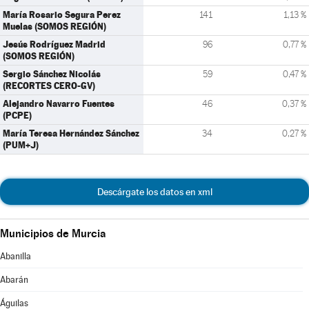
María Rosario Segura Perez
141
1,13 %
Muelas (SOMOS REGIÓN)
Jesús Rodríguez Madrid
96
0,77 %
(SOMOS REGIÓN)
Sergio Sánchez Nicolás
59
0,47 %
(RECORTES CERO-GV)
Alejandro Navarro Fuentes
46
0,37 %
(PCPE)
María Teresa Hernández Sánchez
34
0,27 %
(PUM+J)
Descárgate los datos en xml
Municipios de Murcia
Abanilla
Abarán
Águilas