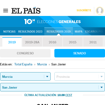
SUSCRÍBETE
10N | Eleccion
NOTICIAS
RESULTADOS 2023
RESULTADOS 2019
MAPA
ESCAÑOS POR 
2019
2019-28A
2016
2015
2011
CONGRESO
SENADO
Estás en:
Total España
»
Murcia
»
San Javier
10.09
ÚLTIMA ACTUALIZACIÓN:
CEST