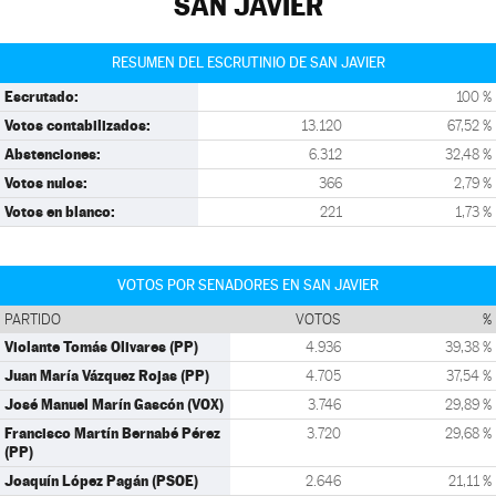
SAN JAVIER
RESUMEN DEL ESCRUTINIO DE SAN JAVIER
Escrutado:
100 %
Votos contabilizados:
13.120
67,52 %
Abstenciones:
6.312
32,48 %
Votos nulos:
366
2,79 %
Votos en blanco:
221
1,73 %
VOTOS POR SENADORES EN SAN JAVIER
PARTIDO
VOTOS
%
Violante Tomás Olivares (PP)
4.936
39,38 %
Juan María Vázquez Rojas (PP)
4.705
37,54 %
José Manuel Marín Gascón (VOX)
3.746
29,89 %
Francisco Martín Bernabé Pérez
3.720
29,68 %
(PP)
Joaquín López Pagán (PSOE)
2.646
21,11 %