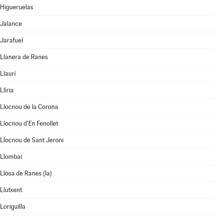
Higueruelas
Jalance
Jarafuel
Llanera de Ranes
Llaurí
Llíria
Llocnou de la Corona
Llocnou d'En Fenollet
Llocnou de Sant Jeroni
Llombai
Llosa de Ranes (la)
Llutxent
Loriguilla