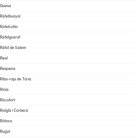
Quesa
Rafelbunyol
Rafelcofer
Rafelguaraf
Ráfol de Salem
Real
Requena
Riba-roja de Túria
Riola
Rocafort
Rotglà i Corberà
Rótova
Rugat