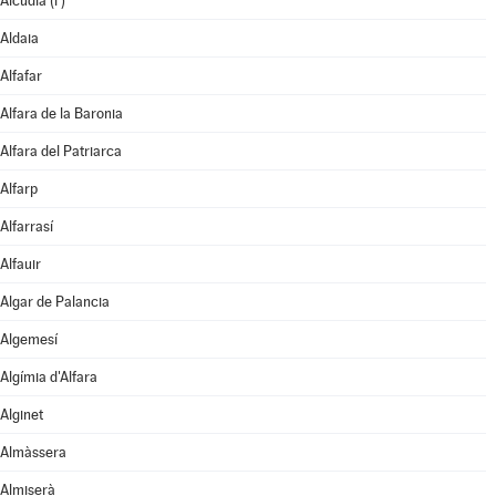
Alcúdia (l')
Aldaia
Alfafar
Alfara de la Baronia
Alfara del Patriarca
Alfarp
Alfarrasí
Alfauir
Algar de Palancia
Algemesí
Algímia d'Alfara
Alginet
Almàssera
Almiserà