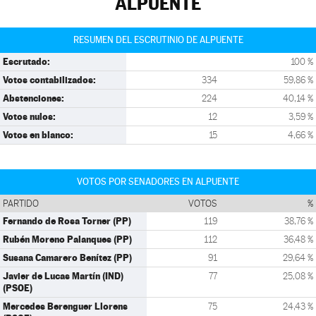
ALPUENTE
RESUMEN DEL ESCRUTINIO DE ALPUENTE
Escrutado:
100 %
Votos contabilizados:
334
59,86 %
Abstenciones:
224
40,14 %
Votos nulos:
12
3,59 %
Votos en blanco:
15
4,66 %
VOTOS POR SENADORES EN ALPUENTE
PARTIDO
VOTOS
%
Fernando de Rosa Torner (PP)
119
38,76 %
Rubén Moreno Palanques (PP)
112
36,48 %
Susana Camarero Benítez (PP)
91
29,64 %
Javier de Lucas Martín (IND)
77
25,08 %
(PSOE)
Mercedes Berenguer Llorens
75
24,43 %