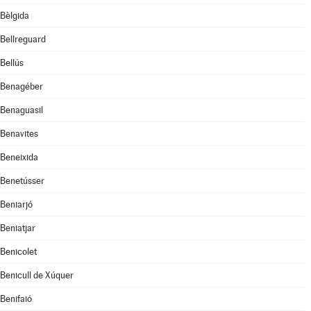
Bèlgida
Bellreguard
Bellús
Benagéber
Benaguasil
Benavites
Beneixida
Benetússer
Beniarjó
Beniatjar
Benicolet
Benicull de Xúquer
Benifaió