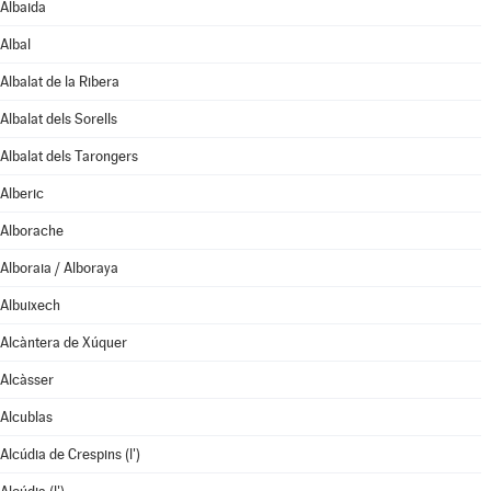
Albaida
Albal
Albalat de la Ribera
Albalat dels Sorells
Albalat dels Tarongers
Alberic
Alborache
Alboraia / Alboraya
Albuixech
Alcàntera de Xúquer
Alcàsser
Alcublas
Alcúdia de Crespins (l')