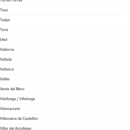
Torres Torres
Tous
Tuéjar
Turís
Utiel
València
Vallada
Vallanca
Vallés
Venta del Moro
Vilallonga / Villalonga
Vilamarxant
Villanueva de Castellón
Villar del Arzobispo