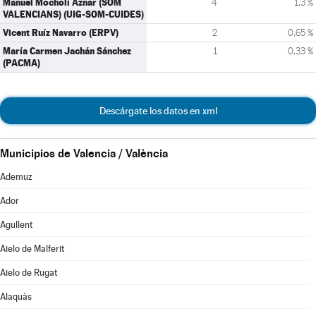
Manuel Mocholí Aznar (SOM
4
1,3 %
VALENCIANS) (UIG-SOM-CUIDES)
Vicent Ruíz Navarro (ERPV)
2
0,65 %
María Carmen Jachán Sánchez
1
0,33 %
(PACMA)
Descárgate los datos en xml
Municipios de Valencia / València
Ademuz
Ador
Agullent
Aielo de Malferit
Aielo de Rugat
Alaquàs