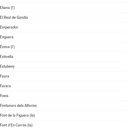
Eliana (l')
El Real de Gandia
Emperador
Enguera
Ènova (l')
Estivella
Estubeny
Faura
Favara
Foios
Fontanars dels Alforins
Font de la Figuera (la)
Font d'En Carròs (la)