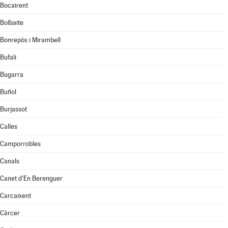
Bocairent
Bolbaite
Bonrepòs i Mirambell
Bufali
Bugarra
Buñol
Burjassot
Calles
Camporrobles
Canals
Canet d'En Berenguer
Carcaixent
Càrcer