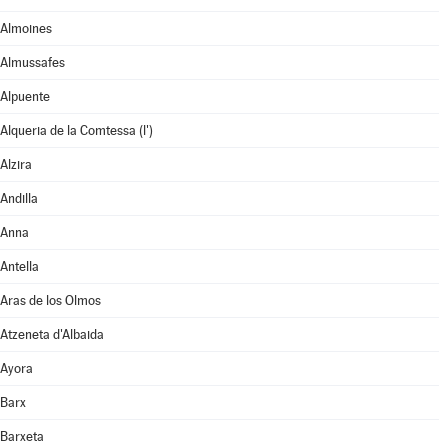
Almoines
Almussafes
Alpuente
Alqueria de la Comtessa (l')
Alzira
Andilla
Anna
Antella
Aras de los Olmos
Atzeneta d'Albaida
Ayora
Barx
Barxeta