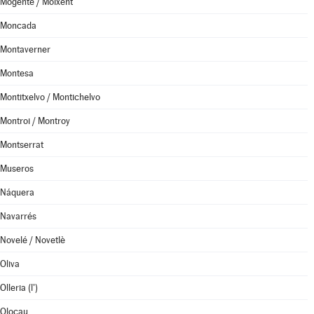
Mogente / Moixent
Moncada
Montaverner
Montesa
Montitxelvo / Montichelvo
Montroi / Montroy
Montserrat
Museros
Náquera
Navarrés
Novelé / Novetlè
Oliva
Olleria (l')
Olocau