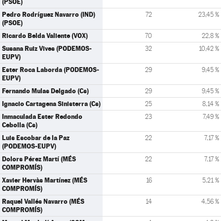
(PSOE)
Pedro Rodríguez Navarro (IND)
72
23,45 %
(PSOE)
Ricardo Belda Valiente (VOX)
70
22,8 %
Susana Ruiz Vives (PODEMOS-
32
10,42 %
EUPV)
Ester Roca Laborda (PODEMOS-
29
9,45 %
EUPV)
Fernando Mulas Delgado (Cs)
29
9,45 %
Ignacio Cartagena Sinisterra (Cs)
25
8,14 %
Inmaculada Ester Redondo
23
7,49 %
Cebolla (Cs)
Luis Escobar de la Paz
22
7,17 %
(PODEMOS-EUPV)
Dolors Pérez Martí (MÉS
22
7,17 %
COMPROMÍS)
Xavier Hervàs Martínez (MÉS
16
5,21 %
COMPROMÍS)
Raquel Vallés Navarro (MÉS
14
4,56 %
COMPROMÍS)