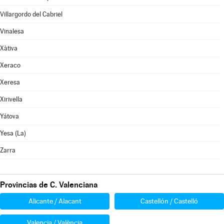
Villargordo del Cabriel
Vinalesa
Xàtiva
Xeraco
Xeresa
Xirivella
Yátova
Yesa (La)
Zarra
Provincias de C. Valenciana
Alicante / Alacant
Castellón / Castelló
Valencia / València