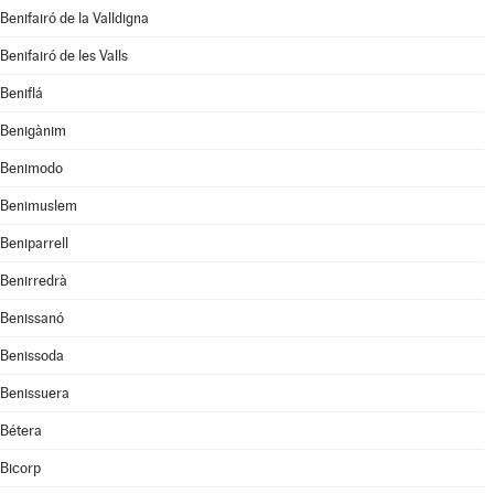
Benifairó de la Valldigna
Benifairó de les Valls
Beniflá
Benigànim
Benimodo
Benimuslem
Beniparrell
Benirredrà
Benissanó
Benissoda
Benissuera
Bétera
Bicorp