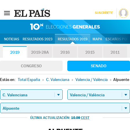
SUSCRÍBETE
10N | Eleccion
NOTICIAS
RESULTADOS 2023
RESULTADOS 2019
MAPA
ESCAÑOS POR 
2019
2019-28A
2016
2015
2011
CONGRESO
SENADO
Estás en:
Total España
»
C. Valenciana
»
Valencia / València
»
Alpuente
10.09
ÚLTIMA ACTUALIZACIÓN:
CEST