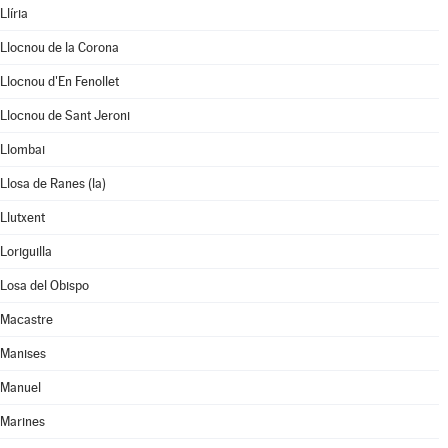
Llíria
Llocnou de la Corona
Llocnou d'En Fenollet
Llocnou de Sant Jeroni
Llombai
Llosa de Ranes (la)
Llutxent
Loriguilla
Losa del Obispo
Macastre
Manises
Manuel
Marines