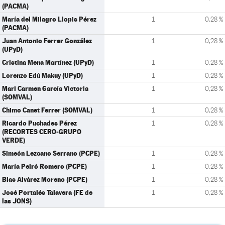
(PACMA)
María del Milagro Llopis Pérez
1
0,28 %
(PACMA)
Juan Antonio Ferrer González
1
0,28 %
(UPyD)
Cristina Mena Martínez (UPyD)
1
0,28 %
Lorenzo Edú Makuy (UPyD)
1
0,28 %
Mari Carmen García Victoria
1
0,28 %
(SOMVAL)
Chimo Canet Ferrer (SOMVAL)
1
0,28 %
Ricardo Puchades Pérez
1
0,28 %
(RECORTES CERO-GRUPO
VERDE)
Simeón Lezcano Serrano (PCPE)
1
0,28 %
María Peiró Romero (PCPE)
1
0,28 %
Blas Alvárez Moreno (PCPE)
1
0,28 %
José Portalés Talavera (FE de
1
0,28 %
las JONS)