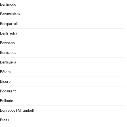
Benimodo
Benimuslem
Beniparrell
Benirredrà
Benisanó
Benissoda
Benisuera
Bétera
Bicorp
Bocairent
Bolbaite
Bonrepòs i Mirambell
Bufali