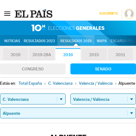
SUSCRÍBETE
10N | Eleccion
NOTICIAS
RESULTADOS 2023
RESULTADOS 2019
MAPA
ESCAÑOS POR 
2019
2019-28A
2016
2015
2011
CONGRESO
SENADO
Estás en:
Total España
»
C. Valenciana
»
Valencia / València
»
Alpuente