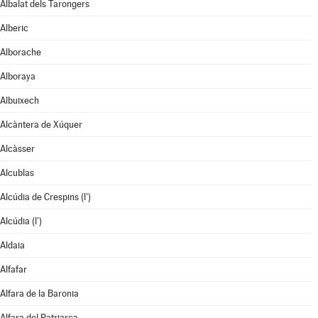
Albalat dels Tarongers
Alberic
Alborache
Alboraya
Albuixech
Alcàntera de Xúquer
Alcàsser
Alcublas
Alcúdia de Crespins (l')
Alcúdia (l')
Aldaia
Alfafar
Alfara de la Baronia
Alfara del Patriarca