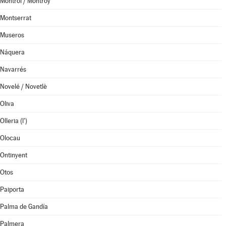
Montroi / Montroy
Montserrat
Museros
Náquera
Navarrés
Novelé / Novetlè
Oliva
Olleria (l')
Olocau
Ontinyent
Otos
Paiporta
Palma de Gandía
Palmera