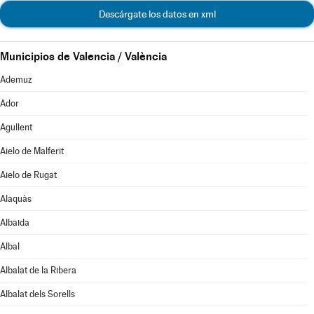
Descárgate los datos en xml
Municipios de Valencia / València
Ademuz
Ador
Agullent
Aielo de Malferit
Aielo de Rugat
Alaquàs
Albaida
Albal
Albalat de la Ribera
Albalat dels Sorells