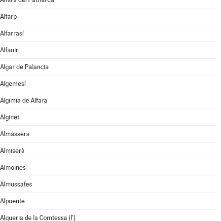
Alfarp
Alfarrasí
Alfauir
Algar de Palancia
Algemesí
Algimia de Alfara
Alginet
Almàssera
Almiserà
Almoines
Almussafes
Alpuente
Alqueria de la Comtessa (l')