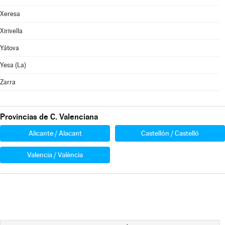
Xeresa
Xirivella
Yátova
Yesa (La)
Zarra
Provincias de C. Valenciana
Alicante / Alacant
Castellón / Castelló
Valencia / València