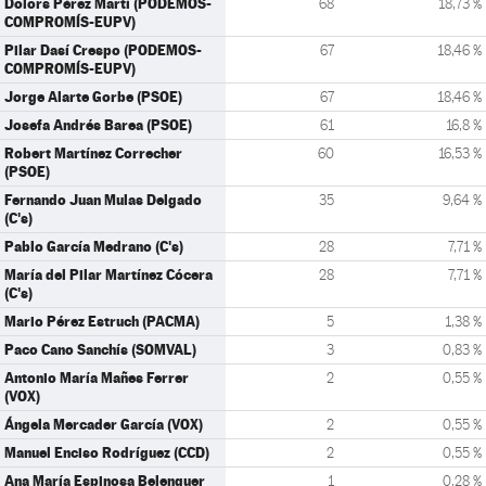
Dolors Pérez Martí (PODEMOS-
68
18,73 %
COMPROMÍS-EUPV)
Pilar Dasí Crespo (PODEMOS-
67
18,46 %
COMPROMÍS-EUPV)
Jorge Alarte Gorbe (PSOE)
67
18,46 %
Josefa Andrés Barea (PSOE)
61
16,8 %
Robert Martínez Correcher
60
16,53 %
(PSOE)
Fernando Juan Mulas Delgado
35
9,64 %
(C's)
Pablo García Medrano (C's)
28
7,71 %
María del Pilar Martínez Cócera
28
7,71 %
(C's)
Mario Pérez Estruch (PACMA)
5
1,38 %
Paco Cano Sanchís (SOMVAL)
3
0,83 %
Antonio María Mañes Ferrer
2
0,55 %
(VOX)
Ángela Mercader García (VOX)
2
0,55 %
Manuel Enciso Rodríguez (CCD)
2
0,55 %
Ana María Espinosa Belenguer
1
0,28 %