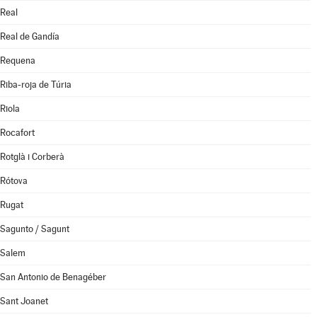
Real
Real de Gandía
Requena
Riba-roja de Túria
Riola
Rocafort
Rotglà i Corberà
Rótova
Rugat
Sagunto / Sagunt
Salem
San Antonio de Benagéber
Sant Joanet