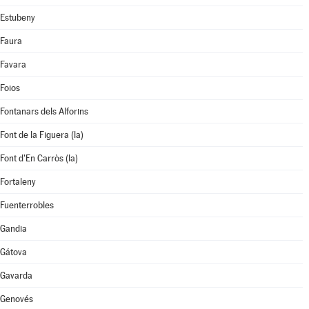
Estubeny
Faura
Favara
Foios
Fontanars dels Alforins
Font de la Figuera (la)
Font d'En Carròs (la)
Fortaleny
Fuenterrobles
Gandia
Gátova
Gavarda
Genovés