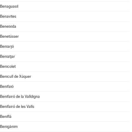
Benaguasil
Benavites
Beneixida
Benetússer
Beniarjó
Beniatjar
Benicolet
Benicull de Xúquer
Benifaió
Benifairó de la Valldigna
Benifairó de les Valls
Beniflá
Benigànim