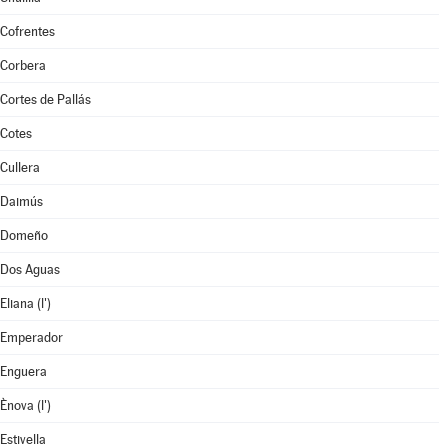
Cofrentes
Corbera
Cortes de Pallás
Cotes
Cullera
Daimús
Domeño
Dos Aguas
Eliana (l')
Emperador
Enguera
Ènova (l')
Estivella