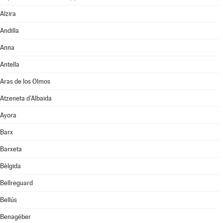
Alzira
Andilla
Anna
Antella
Aras de los Olmos
Atzeneta d'Albaida
Ayora
Barx
Barxeta
Bèlgida
Bellreguard
Bellús
Benagéber