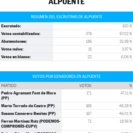
ALPUENTE
RESUMEN DEL ESCRUTINIO DE ALPUENTE
Escrutado:
100 %
Votos contabilizados:
378
67,02 %
Abstenciones:
186
32,98 %
Votos nulos:
15
3,97 %
Votos en blanco:
22
6,06 %
VOTOS POR SENADORES EN ALPUENTE
PARTIDO
VOTOS
%
Pedro Agramunt Font de Mora
171
47,11 %
(PP)
Marta Torrado de Castro (PP)
168
46,28 %
Susana Camarero Benítez (PP)
167
46,01 %
Ferran Martínez Ruiz (PODEMOS-
71
19,56 %
COMPROMÍS-EUPV)