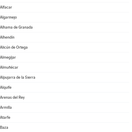
Alfacar
Algarinejo
Alhama de Granada
Alhendín
Alicún de Ortega
Almegíjar
Almuñécar
Alpujarra de la Sierra
Alquife
Arenas del Rey
Armilla
Atarfe
Baza