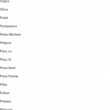
Órgiva
Otívar
Padul
Pampaneira
Pedro Martínez
Peligros
Peza, La
Pinar, El
Pinos Genil
Pinos Puente
Píñar
Polícar
Polopos
Pórtugos