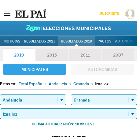
SUSCRÍBETE
26M | Elec
NOTICIAS
RESULTADOS 2023
RESULTADOS 2019
PACTOS
AUTONÓMIC
2019
2015
2011
2007
MUNICIPALES
AUTONÓMICAS
Estás en:
Total España
»
Andalucía
»
Granada
»
Iznalloz
18.55
ÚLTIMA ACTUALIZACIÓN:
CEST