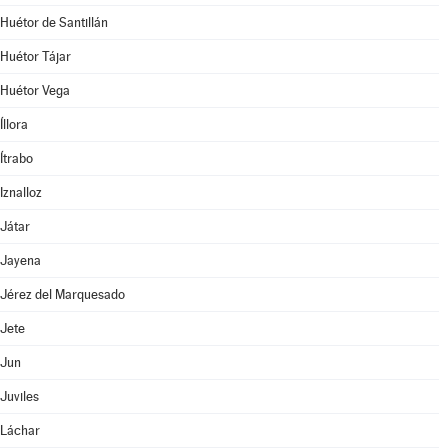
Huétor de Santillán
Huétor Tájar
Huétor Vega
Íllora
Ítrabo
Iznalloz
Játar
Jayena
Jérez del Marquesado
Jete
Jun
Juviles
Láchar