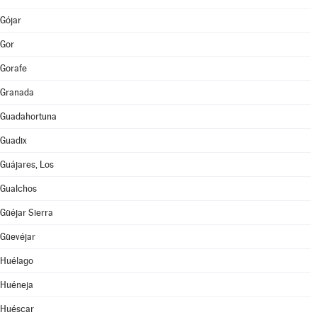
Gójar
Gor
Gorafe
Granada
Guadahortuna
Guadix
Guájares, Los
Gualchos
Güéjar Sierra
Güevéjar
Huélago
Huéneja
Huéscar