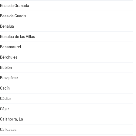
Beas de Granada
Beas de Guadix
Benalúa
Benalúa de las Villas
Benamaurel
Bérchules
Bubión
Busquístar
Cacín
Cádiar
Cájar
Calahorra, La
Calicasas