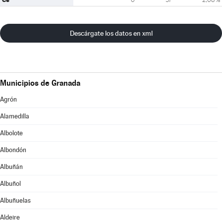
Descárgate los datos en xml
Municipios de Granada
Agrón
Alamedilla
Albolote
Albondón
Albuñán
Albuñol
Albuñuelas
Aldeire