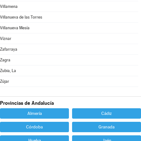
Villamena
Villanueva de las Torres
Villanueva Mesía
Víznar
Zafarraya
Zagra
Zubia, La
Zújar
Provincias de Andalucía
Almería
Cádiz
Córdoba
Granada
Huelva
Jaén