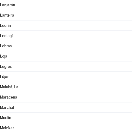
Lanjarón
Lanteira
Lecrín
Lentegí
Lobras
Loja
Lugros
Lújar
Malahá, La
Maracena
Marchal
Moclín
Molvízar