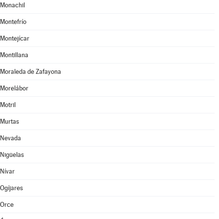
Monachil
Montefrío
Montejícar
Montillana
Moraleda de Zafayona
Morelábor
Motril
Murtas
Nevada
Nigüelas
Nívar
Ogíjares
Orce