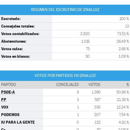
RESUMEN DEL ESCRUTINIO DE IZNALLOZ
Escrutado:
100 %
Concejales totales:
13
Votos contabilizados:
2.820
73,51 %
Abstenciones:
1.016
26,49 %
Votos nulos:
75
2,66 %
Votos en blanco:
30
1,09 %
VOTOS POR PARTIDOS EN IZNALLOZ
PARTIDO
CONCEJALES
VOTOS
%
PSOE-A
8
1.396
50,86 %
PP
3
587
21,38 %
VOX
1
336
12,24 %
PODEMOS
1
207
7,54 %
IU PARA LA GENTE
0
132
4,81 %
Cs
0
57
2,08 %