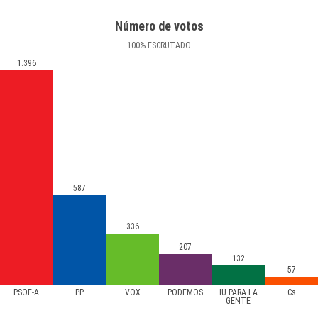
Número de votos
100
%
ESCRUTADO
1.396
587
336
207
132
57
PSOE-A
PP
VOX
PODEMOS
IU PARA LA
Cs
GENTE