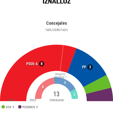
IZNALLOZ
Concejales
100
%
ESCRUTADO
8
PSOE-A
3
PP
Mayoría
absoluta
7
5
6
13
2
2019
2015
CONCEJALES
VOX
1
PODEMOS
1