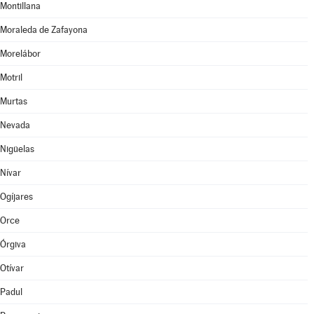
Montillana
Moraleda de Zafayona
Morelábor
Motril
Murtas
Nevada
Nigüelas
Nívar
Ogíjares
Orce
Órgiva
Otívar
Padul