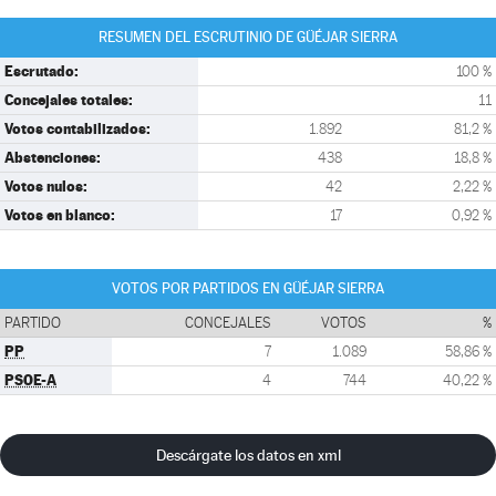
RESUMEN DEL ESCRUTINIO DE GÜÉJAR SIERRA
Escrutado:
100 %
Concejales totales:
11
Votos contabilizados:
1.892
81,2 %
Abstenciones:
438
18,8 %
Votos nulos:
42
2,22 %
Votos en blanco:
17
0,92 %
VOTOS POR PARTIDOS EN GÜÉJAR SIERRA
PARTIDO
CONCEJALES
VOTOS
%
PP
7
1.089
58,86 %
PSOE-A
4
744
40,22 %
Descárgate los datos en xml