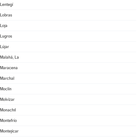
Lentegí
Lobras
Loja
Lugros
Lújar
Malahá, La
Maracena
Marchal
Moclín
Molvízar
Monachil
Montefrío
Montejícar