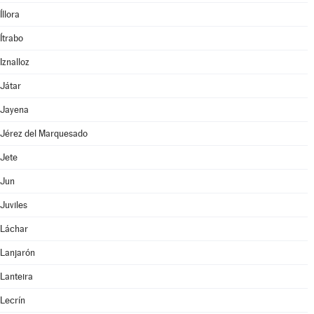
Íllora
Ítrabo
Iznalloz
Játar
Jayena
Jérez del Marquesado
Jete
Jun
Juviles
Láchar
Lanjarón
Lanteira
Lecrín