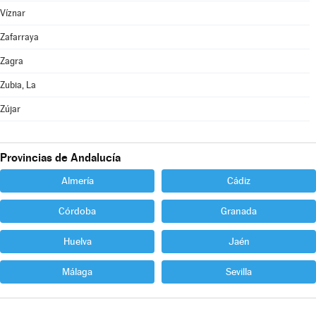
Víznar
Zafarraya
Zagra
Zubia, La
Zújar
Provincias de Andalucía
Almería
Cádiz
Córdoba
Granada
Huelva
Jaén
Málaga
Sevilla