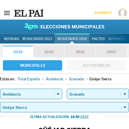
SUSCRÍBETE
26M | Elec
NOTICIAS
RESULTADOS 2023
RESULTADOS 2019
PACTOS
AUTONÓMIC
2019
2015
2011
2007
MUNICIPALES
AUTONÓMICAS
Estás en:
Total España
»
Andalucía
»
Granada
»
Güéjar Sierra
18.55
ÚLTIMA ACTUALIZACIÓN:
CEST