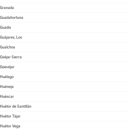
Granada
Guadahortuna
Guadix
Guájares, Los
Gualchos
Güéjar Sierra
Güevéjar
Huélago
Huéneja
Huéscar
Huétor de Santillán
Huétor Tájar
Huétor Vega