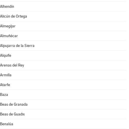
Alhendín
Alicún de Ortega
Almegíjar
Almuñécar
Alpujarra de la Sierra
Alquife
Arenas del Rey
Armilla
Atarfe
Baza
Beas de Granada
Beas de Guadix
Benalúa