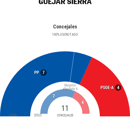
GÜÉJAR SIERRA
Concejales
100
%
ESCRUTADO
7
PP
Mayoría
4
PSOE-A
absoluta
6
7
4
11
2019
2015
CONCEJALES