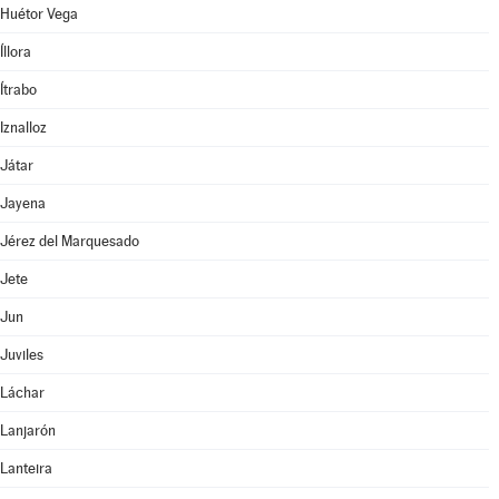
Huétor Vega
Íllora
Ítrabo
Iznalloz
Játar
Jayena
Jérez del Marquesado
Jete
Jun
Juviles
Láchar
Lanjarón
Lanteira