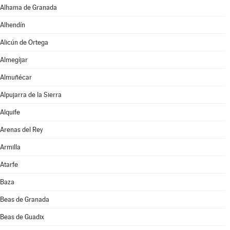
Alhama de Granada
Alhendín
Alicún de Ortega
Almegíjar
Almuñécar
Alpujarra de la Sierra
Alquife
Arenas del Rey
Armilla
Atarfe
Baza
Beas de Granada
Beas de Guadix