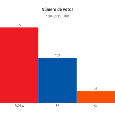
Número de votos
100
%
ESCRUTADO
172
103
27
PSOE-A
PP
Cs