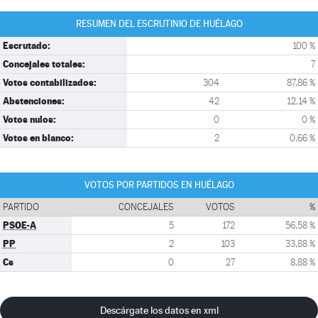
RESUMEN DEL ESCRUTINIO DE HUÉLAGO
Escrutado:
100 %
Concejales totales:
7
Votos contabilizados:
304
87,86 %
Abstenciones:
42
12,14 %
Votos nulos:
0
0 %
Votos en blanco:
2
0,66 %
VOTOS POR PARTIDOS EN HUÉLAGO
PARTIDO
CONCEJALES
VOTOS
%
PSOE-A
5
172
56,58 %
PP
2
103
33,88 %
Cs
0
27
8,88 %
Descárgate los datos en xml