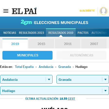
SUSCRÍBETE
26M | Elec
NOTICIAS
RESULTADOS 2023
RESULTADOS 2019
PACTOS
AUTONÓMIC
2019
2015
2011
2007
MUNICIPALES
AUTONÓMICAS
Estás en:
Total España
»
Andalucía
»
Granada
»
Huélago
18.55
ÚLTIMA ACTUALIZACIÓN:
CEST