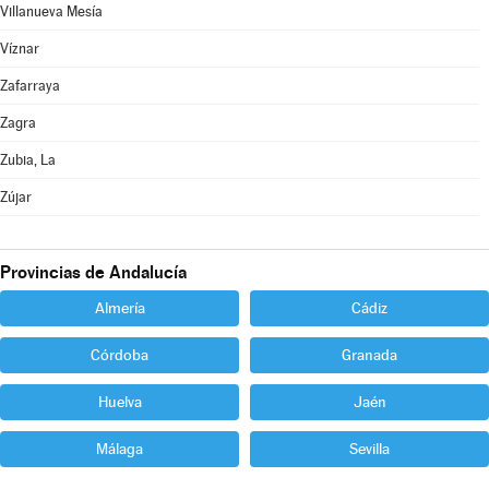
Villanueva Mesía
Víznar
Zafarraya
Zagra
Zubia, La
Zújar
Provincias de Andalucía
Almería
Cádiz
Córdoba
Granada
Huelva
Jaén
Málaga
Sevilla