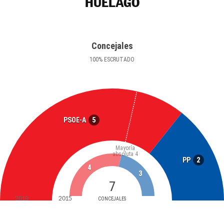
HUÉLAGO
Concejales
100
%
ESCRUTADO
5
PSOE-A
Mayoría
absoluta
4
2
PP
4
3
7
2019
2015
CONCEJALES