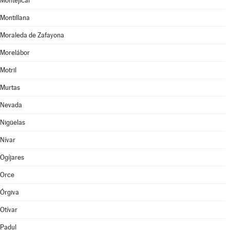
Montejícar
Montillana
Moraleda de Zafayona
Morelábor
Motril
Murtas
Nevada
Nigüelas
Nívar
Ogíjares
Orce
Órgiva
Otívar
Padul