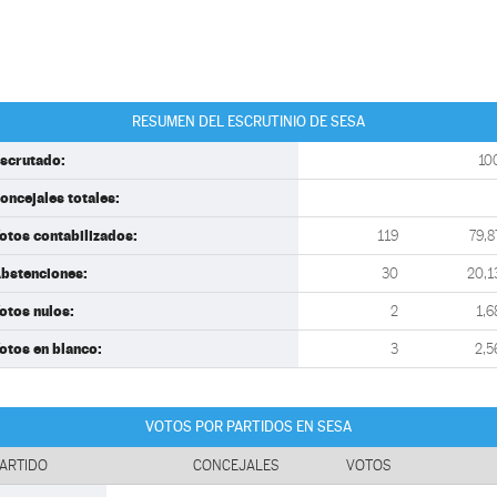
RESUMEN DEL ESCRUTINIO DE SESA
scrutado:
10
oncejales totales:
otos contabilizados:
119
79,8
bstenciones:
30
20,1
otos nulos:
2
1,6
otos en blanco:
3
2,5
VOTOS POR PARTIDOS EN SESA
ARTIDO
CONCEJALES
VOTOS