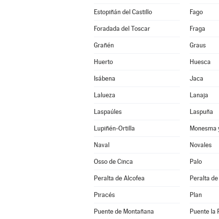
Estopiñán del Castillo
Fago
Foradada del Toscar
Fraga
Grañén
Graus
Huerto
Huesca
Isábena
Jaca
Lalueza
Lanaja
Laspaúles
Laspuña
Lupiñén-Ortilla
Monesma y
Naval
Novales
Osso de Cinca
Palo
Peralta de Alcofea
Peralta de
Piracés
Plan
Puente de Montañana
Puente la 