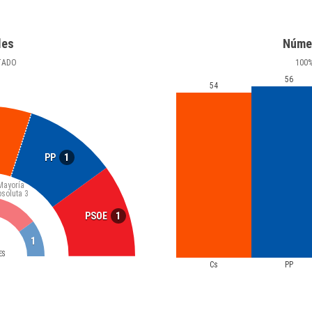
les
Núme
TADO
100
56
54
1
PP
Mayoría
bsoluta
3
1
PSOE
1
ES
Cs
PP