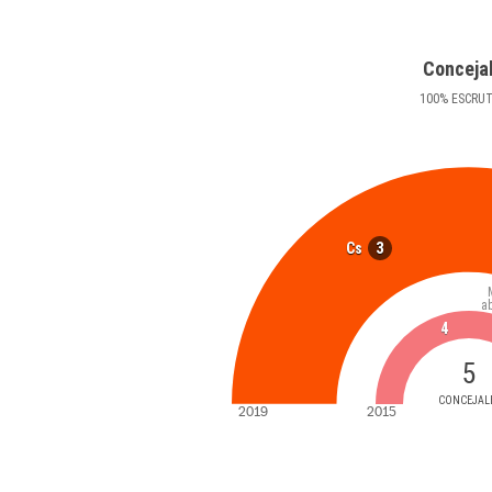
Conceja
100
%
ESCRU
3
Cs
a
4
5
CONCEJAL
2019
2015