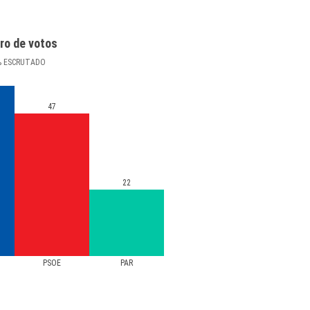
ro de votos
%
ESCRUTADO
47
22
PSOE
PAR