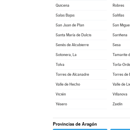
Quicena
Robres
Salas Bajas
Salillas
San Juan de Plan
San Miguel
Santa María de Dulcis
Sariñena
Senés de Alcubierre
Sesa
Sotonera, La
Tamarite d
Tolva
Torla-Ord
Torres de Alcanadre
Torres de
Valle de Hecho
Valle de Li
Vicién
Villanova
Yésero
Zaidín
Provincias de Aragón