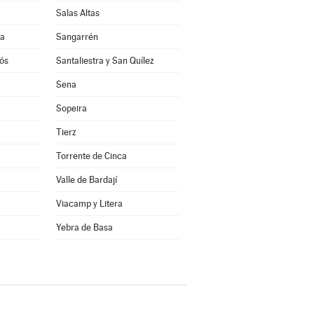
Salas Altas
ra
Sangarrén
rós
Santaliestra y San Quílez
Sena
Sopeira
Tierz
Torrente de Cinca
Valle de Bardají
Viacamp y Litera
a
Yebra de Basa