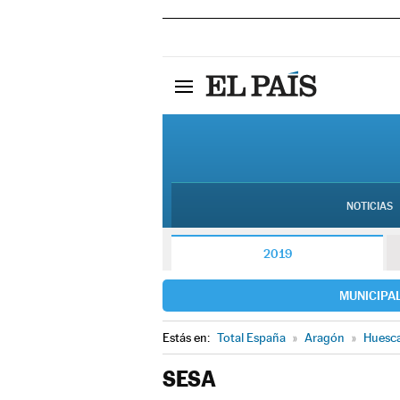
NOTICIAS
2019
MUNICIPA
Estás en:
Total España
»
Aragón
»
Huesc
SESA