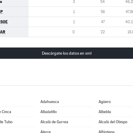
s
3
54
46,1
PP
1
56
47,8
PSOE
1
47
40,1
PAR
0
22
18,
Descárgate los datos en xml
Adahuesca
Agüero
e Cinca
Albalatillo
Albelda
de Tubo
Alcalá de Gurrea
Alcalá del Obispo
Alerre
Alfántega