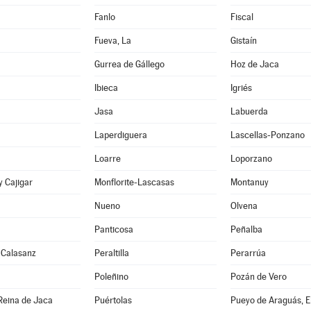
Fanlo
Fiscal
Fueva, La
Gistaín
Gurrea de Gállego
Hoz de Jaca
Ibieca
Igriés
Jasa
Labuerda
Laperdiguera
Lascellas-Ponzano
Loarre
Loporzano
 Cajigar
Monflorite-Lascasas
Montanuy
Nueno
Olvena
Panticosa
Peñalba
 Calasanz
Peraltilla
Perarrúa
Poleñino
Pozán de Vero
Reina de Jaca
Puértolas
Pueyo de Araguás, E