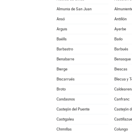
Almunia de San Juan
Almunient
Ansó
Antillón
Arguis
Ayerbe
Baélls
Bailo
Barbastro
Barbués
Benabarre
Benasque
Bierge
Biescas
Biscarrués
Blecua y T
Broto
Caldearen
Candasnos
Canfranc
Castejón del Puente
Castejón 
Castigaleu
Castillazue
Chimillas
Colungo