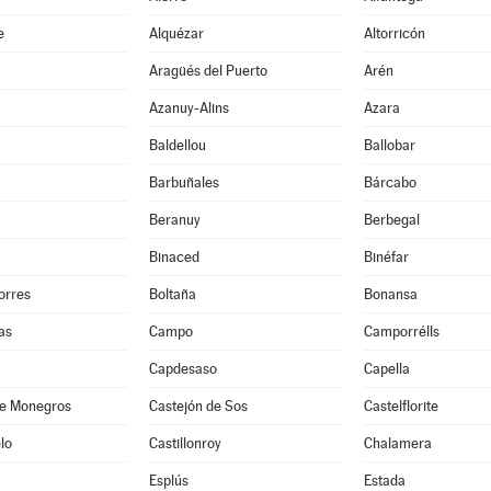
e
Alquézar
Altorricón
Aragüés del Puerto
Arén
Azanuy-Alins
Azara
Baldellou
Ballobar
Barbuñales
Bárcabo
Beranuy
Berbegal
Binaced
Binéfar
orres
Boltaña
Bonansa
as
Campo
Camporrélls
Capdesaso
Capella
de Monegros
Castejón de Sos
Castelflorite
lo
Castillonroy
Chalamera
Esplús
Estada