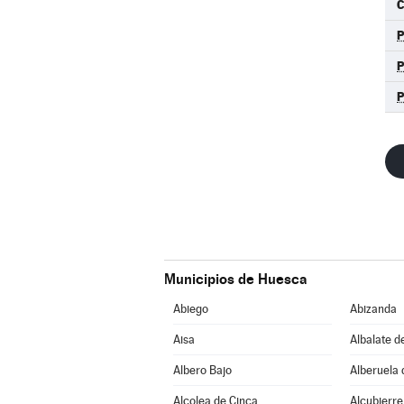
C
Municipios de Huesca
Abiego
Abizanda
Aisa
Albalate d
Albero Bajo
Alberuela 
Alcolea de Cinca
Alcubierre