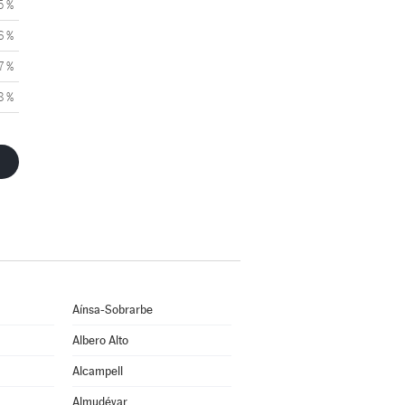
5 %
6 %
7 %
8 %
Aínsa-Sobrarbe
Albero Alto
Alcampell
Almudévar