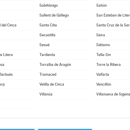
Sabiñánigo
Sahún
Sallent de Gállego
San Esteban de Lite
 del Cinca
Santa Cilia
Santa Cruz de la Se
Secastilla
Seira
Sesué
Siétamo
e Litera
Tardienta
Tella-Sin
esa
Torralba de Aragón
Torre la Ribera
 Barbués
Tramaced
Valfarta
erp
Velilla de Cinca
Vencillón
Villanúa
Villanueva de Sigen