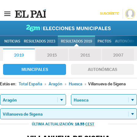
SUSCRÍBETE
26M | Elec
NOTICIAS
RESULTADOS 2023
RESULTADOS 2019
PACTOS
AUTONÓMIC
2019
2015
2011
2007
MUNICIPALES
AUTONÓMICAS
Estás en:
Total España
»
Aragón
»
Huesca
»
Villanueva de Sigena
18.55
ÚLTIMA ACTUALIZACIÓN:
CEST