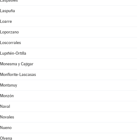
Laspaúles
Laspuña
Loarre
Loporzano
Loscorrales
Lupiñén-Ortilla
Monesma y Cajigar
Monflorite-Lascasas
Montanuy
Monzón
Naval
Novales
Nueno
Olvena