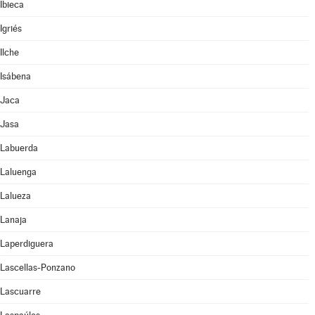
Ibieca
Igriés
Ilche
Isábena
Jaca
Jasa
Labuerda
Laluenga
Lalueza
Lanaja
Laperdiguera
Lascellas-Ponzano
Lascuarre