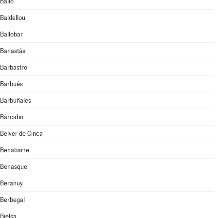
Bailo
Baldellou
Ballobar
Banastás
Barbastro
Barbués
Barbuñales
Bárcabo
Belver de Cinca
Benabarre
Benasque
Beranuy
Berbegal
Bielsa