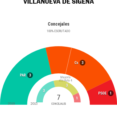
VILLANUEVA DE SIGENA
Concejales
100
%
ESCRUTADO
3
Cs
3
PAR
Mayoría
absoluta
4
3
3
1
PSOE
7
1
2019
2015
CONCEJALES