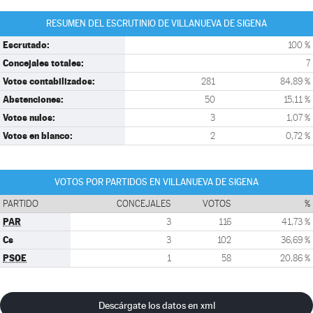
RESUMEN DEL ESCRUTINIO DE VILLANUEVA DE SIGENA
Escrutado:
100 %
Concejales totales:
7
Votos contabilizados:
281
84,89 %
Abstenciones:
50
15,11 %
Votos nulos:
3
1,07 %
Votos en blanco:
2
0,72 %
VOTOS POR PARTIDOS EN VILLANUEVA DE SIGENA
PARTIDO
CONCEJALES
VOTOS
%
PAR
3
116
41,73 %
Cs
3
102
36,69 %
PSOE
1
58
20,86 %
Descárgate los datos en xml