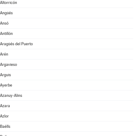
Altorricón
Angüés
Ansó
Antillón
Aragüés del Puerto
Arén
Argavieso
Arguis
Ayerbe
Azanuy-Alins
Azara
Azlor
Baélls