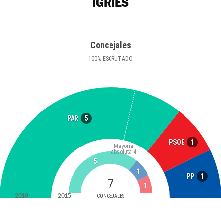
IGRIÉS
Concejales
100
%
ESCRUTADO
5
PAR
1
PSOE
Mayoría
absoluta
4
5
1
1
PP
7
1
2019
2015
CONCEJALES