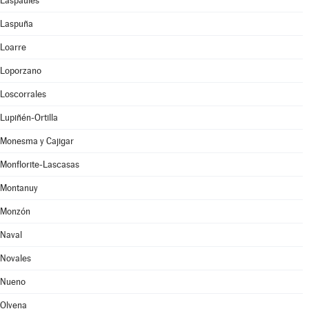
Laspaúles
Laspuña
Loarre
Loporzano
Loscorrales
Lupiñén-Ortilla
Monesma y Cajigar
Monflorite-Lascasas
Montanuy
Monzón
Naval
Novales
Nueno
Olvena