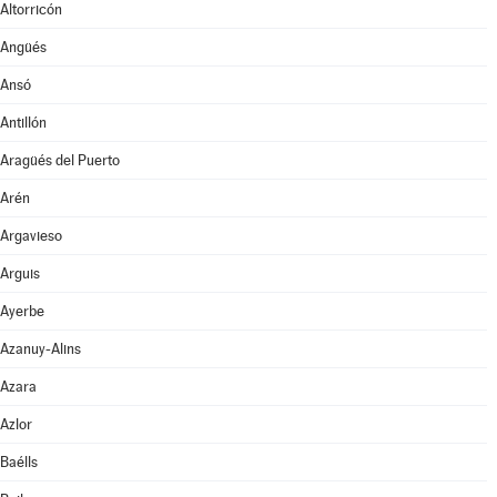
Altorricón
Angüés
Ansó
Antillón
Aragüés del Puerto
Arén
Argavieso
Arguis
Ayerbe
Azanuy-Alins
Azara
Azlor
Baélls