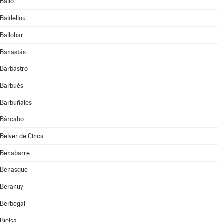
Bailo
Baldellou
Ballobar
Banastás
Barbastro
Barbués
Barbuñales
Bárcabo
Belver de Cinca
Benabarre
Benasque
Beranuy
Berbegal
Bielsa