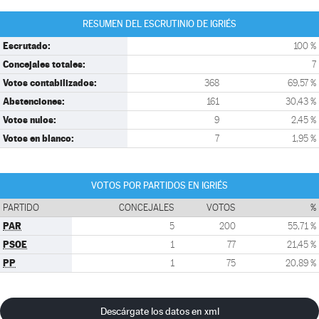
RESUMEN DEL ESCRUTINIO DE IGRIÉS
Escrutado:
100 %
Concejales totales:
7
Votos contabilizados:
368
69,57 %
Abstenciones:
161
30,43 %
Votos nulos:
9
2,45 %
Votos en blanco:
7
1,95 %
VOTOS POR PARTIDOS EN IGRIÉS
PARTIDO
CONCEJALES
VOTOS
%
PAR
5
200
55,71 %
PSOE
1
77
21,45 %
PP
1
75
20,89 %
Descárgate los datos en xml