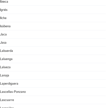
Ibieca
Igriés
Ilche
Isábena
Jaca
Jasa
Labuerda
Laluenga
Lalueza
Lanaja
Laperdiguera
Lascellas-Ponzano
Lascuarre