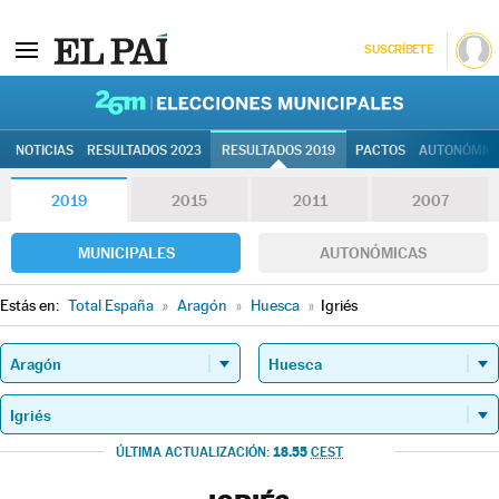
SUSCRÍBETE
26M | Elec
NOTICIAS
RESULTADOS 2023
RESULTADOS 2019
PACTOS
AUTONÓMIC
2019
2015
2011
2007
MUNICIPALES
AUTONÓMICAS
Estás en:
Total España
»
Aragón
»
Huesca
»
Igriés
18.55
ÚLTIMA ACTUALIZACIÓN:
CEST