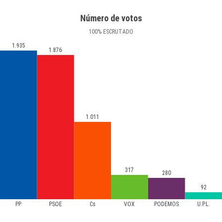
Número de votos
100
%
ESCRUTADO
1.935
1.876
1.011
317
280
92
PP
PSOE
Cs
VOX
PODEMOS
U.P.L.