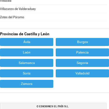
Villazala
Villazanzo de Valderaduey
Zotes del Páramo
Provincias de Castilla y León
Ávila
Burgos
León
Palencia
Salamanca
Segovia
Soria
Valladolid
Zamora
EDICIONES EL PAÍS S.L.
©