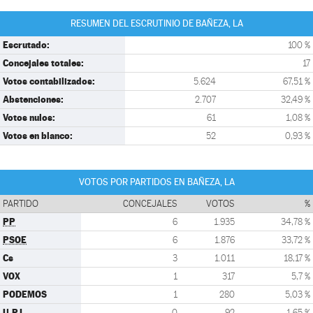
RESUMEN DEL ESCRUTINIO DE BAÑEZA, LA
Escrutado:
100 %
Concejales totales:
17
Votos contabilizados:
5.624
67,51 %
Abstenciones:
2.707
32,49 %
Votos nulos:
61
1,08 %
Votos en blanco:
52
0,93 %
VOTOS POR PARTIDOS EN BAÑEZA, LA
PARTIDO
CONCEJALES
VOTOS
%
PP
6
1.935
34,78 %
PSOE
6
1.876
33,72 %
Cs
3
1.011
18,17 %
VOX
1
317
5,7 %
PODEMOS
1
280
5,03 %
U.P.L.
0
92
1,65 %