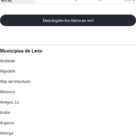
Descárgate los datos en xml
Municipios de León
Acebedo
Algadefe
Alija del Infantado
Almanza
Antigua, La
Ardón
Arganza
Astorga