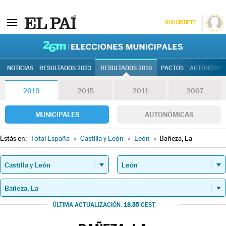
SUSCRÍBETE
26M | Elec
NOTICIAS
RESULTADOS 2023
RESULTADOS 2019
PACTOS
AUTONÓMIC
2019
2015
2011
2007
MUNICIPALES
AUTONÓMICAS
Estás en:
Total España
»
Castilla y León
»
León
»
Bañeza, La
18.55
ÚLTIMA ACTUALIZACIÓN:
CEST