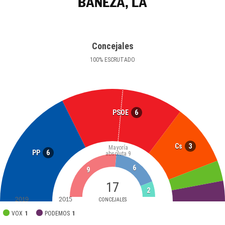
BAÑEZA, LA
Concejales
100
%
ESCRUTADO
6
PSOE
3
Cs
Mayoría
6
PP
absoluta
9
6
9
17
2
2019
2015
CONCEJALES
VOX
1
PODEMOS
1