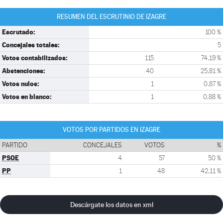
RESUMEN DEL ESCRUTINIO DE IZAGRE
Escrutado:
100 %
Concejales totales:
5
Votos contabilizados:
115
74,19 %
Abstenciones:
40
25,81 %
Votos nulos:
1
0,87 %
Votos en blanco:
1
0,88 %
VOTOS POR PARTIDOS EN IZAGRE
PARTIDO
CONCEJALES
VOTOS
%
PSOE
4
57
50 %
PP
1
48
42,11 %
Descárgate los datos en xml