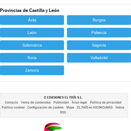
Provincias de Castilla y León
Ávila
Burgos
León
Palencia
Salamanca
Segovia
Soria
Valladolid
Zamora
EDICIONES EL PAÍS S.L.
©
Contacto
Venta de contenidos
Publicidad
Aviso legal
Política de privacidad
Política cookies
Configuración de cookies
Mapa
EL PAÍS en KIOSKOyMÁS
Índice
RSS