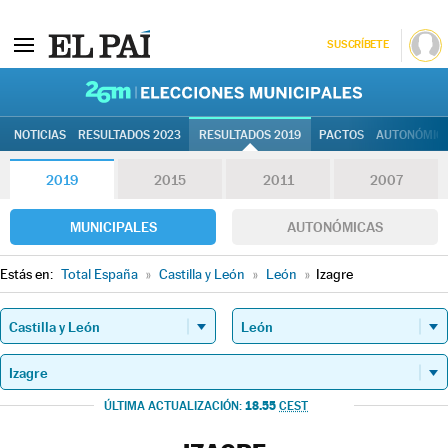
SUSCRÍBETE
26M | Elec
NOTICIAS
RESULTADOS 2023
RESULTADOS 2019
PACTOS
AUTONÓMIC
2019
2015
2011
2007
MUNICIPALES
AUTONÓMICAS
Estás en:
Total España
»
Castilla y León
»
León
»
Izagre
18.55
ÚLTIMA ACTUALIZACIÓN:
CEST