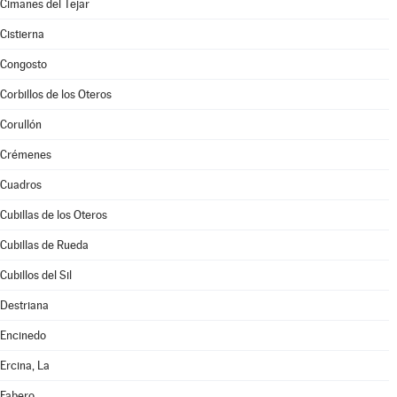
Cimanes del Tejar
Cistierna
Congosto
Corbillos de los Oteros
Corullón
Crémenes
Cuadros
Cubillas de los Oteros
Cubillas de Rueda
Cubillos del Sil
Destriana
Encinedo
Ercina, La
Fabero