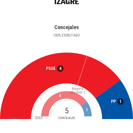
IZAGRE
Concejales
100
%
ESCRUTADO
4
PSOE
Mayoría
absoluta
3
4
1
PP
5
1
2019
2015
CONCEJALES