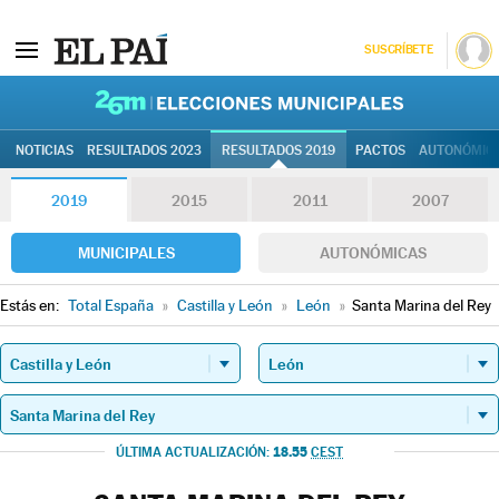
SUSCRÍBETE
26M | Elec
NOTICIAS
RESULTADOS 2023
RESULTADOS 2019
PACTOS
AUTONÓMIC
2019
2015
2011
2007
MUNICIPALES
AUTONÓMICAS
Estás en:
Total España
»
Castilla y León
»
León
»
Santa Marina del Rey
18.55
ÚLTIMA ACTUALIZACIÓN:
CEST