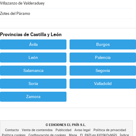
Villazanzo de Valderaduey
Zotes del Páramo
Provincias de Castilla y León
Ávila
Burgos
León
Palencia
Salamanca
Segovia
Soria
Valladolid
Zamora
EDICIONES EL PAÍS S.L.
©
Contacto
Venta de contenidos
Publicidad
Aviso legal
Política de privacidad
Política cookies
Configuración de cookies
Mapa
EL PAÍS en KIOSKOyMÁS
Índice