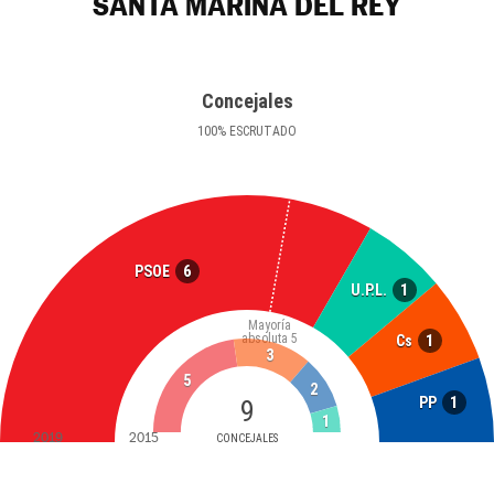
SANTA MARINA DEL REY
Concejales
100
%
ESCRUTADO
6
PSOE
1
U.P.L.
Mayoría
absoluta
5
1
Cs
3
5
2
1
PP
9
1
2019
2015
CONCEJALES