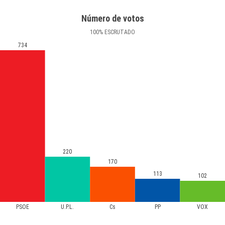
Número de votos
100
%
ESCRUTADO
734
220
170
113
102
PSOE
U.P.L.
Cs
PP
VOX