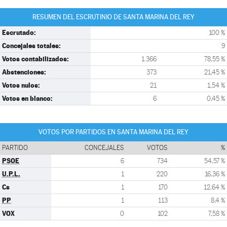
RESUMEN DEL ESCRUTINIO DE SANTA MARINA DEL REY
Escrutado:
100 %
Concejales totales:
9
Votos contabilizados:
1.366
78,55 %
Abstenciones:
373
21,45 %
Votos nulos:
21
1,54 %
Votos en blanco:
6
0,45 %
VOTOS POR PARTIDOS EN SANTA MARINA DEL REY
PARTIDO
CONCEJALES
VOTOS
%
PSOE
6
734
54,57 %
U.P.L.
1
220
16,36 %
Cs
1
170
12,64 %
PP
1
113
8,4 %
VOX
0
102
7,58 %