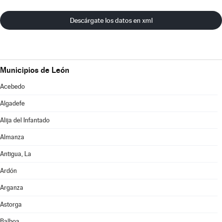
Descárgate los datos en xml
Municipios de León
Acebedo
Algadefe
Alija del Infantado
Almanza
Antigua, La
Ardón
Arganza
Astorga
Balboa